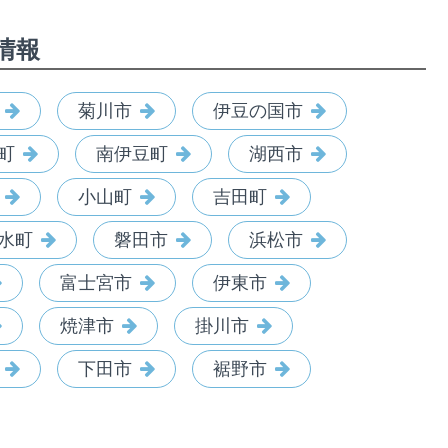
情報
菊川市
伊豆の国市
町
南伊豆町
湖西市
小山町
吉田町
水町
磐田市
浜松市
富士宮市
伊東市
焼津市
掛川市
下田市
裾野市