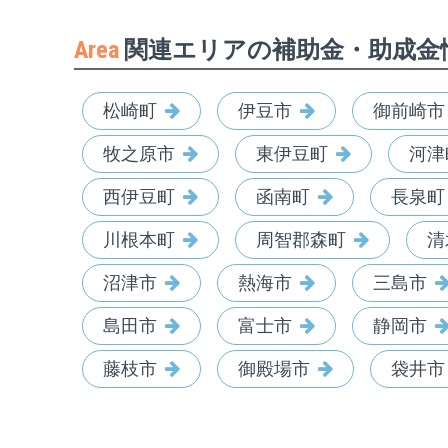
Area
関連エリアの補助金・助成金
松崎町
伊豆市
御前崎市
牧之原市
東伊豆町
河津
西伊豆町
函南町
長泉町
川根本町
周智郡森町
清
沼津市
熱海市
三島市
島田市
富士市
静岡市
藤枝市
御殿場市
袋井市