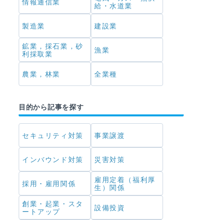
情報通信業
給・水道業
製造業
建設業
鉱業，採石業，砂
漁業
利採取業
農業，林業
全業種
目的から記事を探す
セキュリティ対策
事業譲渡
インバウンド対策
災害対策
雇用定着（福利厚
採用・雇用関係
生）関係
創業・起業・スタ
設備投資
ートアップ