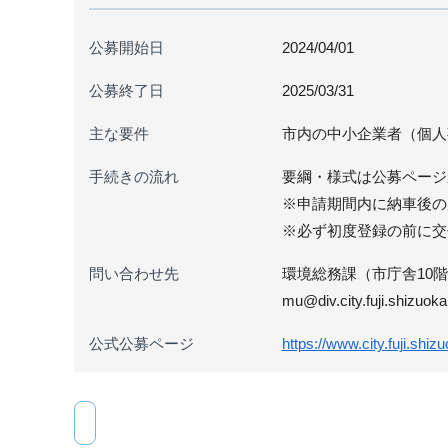
公募開始日
2024/04/01
公募終了日
2025/03/31
主な要件
市内の中小企業者（個人
手続きの流れ
要綱・様式は公募ページ
※申請期間内に納車後の
※必ず初度登録の前に交
問い合わせ先
環境総務課（市庁舎10階南側）
mu@div.city.fuji.shizuoka
公式公募ページ
https://www.city.fuji.shi