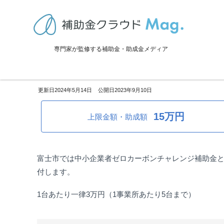
TOP
>
補助金・助成金詳細
>
エコ化
>
静岡県富士市：電動車（EV・PH
専門家が監修する補助金・助成金メディア
静岡県富士市：電動車（EV・P
2024年5月14日
2023年9月10日
15万円
上限金額・助成額
富士市では
中小企業者ゼロカーボンチャレンジ補助金とし
付します。
1台あたり一律3万円（1事業所あたり5台まで）