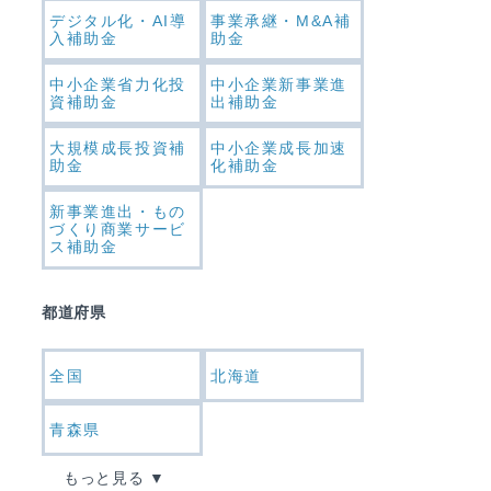
デジタル化・AI導
事業承継・M&A補
入補助金
助金
中小企業省力化投
中小企業新事業進
資補助金
出補助金
大規模成長投資補
中小企業成長加速
助金
化補助金
新事業進出・もの
づくり商業サービ
ス補助金
都道府県
全国
北海道
青森県
もっと見る