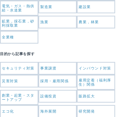
電気・ガス・熱供
製造業
建設業
給・水道業
鉱業，採石業，砂
漁業
農業，林業
利採取業
全業種
目的から記事を探す
セキュリティ対策
事業譲渡
インバウンド対策
雇用定着（福利厚
災害対策
採用・雇用関係
生）関係
創業・起業・スタ
設備投資
販路拡大
ートアップ
エコ化
海外展開
研究開発