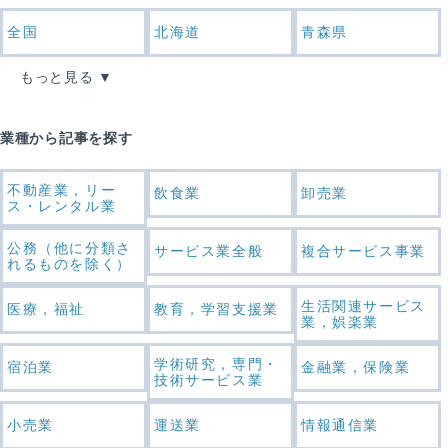
全国
北海道
青森県
もっと見る
業種から記事を探す
不動産業，リー
飲食業
卸売業
ス・レンタル業
公務（他に分類さ
サービス業全般
複合サービス事業
れるものを除く）
生活関連サービス
医療，福祉
教育，学習支援業
業，娯楽業
学術研究，専門・
宿泊業
金融業，保険業
技術サービス業
小売業
運送業
情報通信業