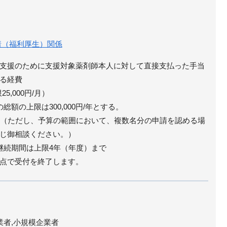
着（福利厚生）関係
支援のために支援対象薬剤師本人に対して直接支払った手当
る経費
5,000円/月）
額の上限は300,000円/年とする。
分（ただし、予算の範囲において、複数名分の申請を認める場
じ御相談ください。）
継続期間は上限4年（年度）まで
点で受付を終了します。
業者,小規模企業者