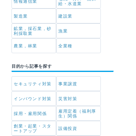
情報通信業
給・水道業
製造業
建設業
鉱業，採石業，砂
漁業
利採取業
農業，林業
全業種
目的から記事を探す
セキュリティ対策
事業譲渡
インバウンド対策
災害対策
雇用定着（福利厚
採用・雇用関係
生）関係
創業・起業・スタ
設備投資
ートアップ