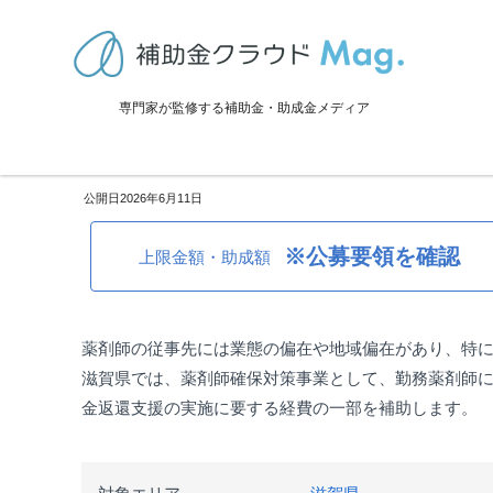
TOP
>
補助金・助成金詳細
>
採用・雇用関係
>
滋賀県：薬剤師奨学金
専門家が監修する補助金・助成金メディア
滋賀県：薬剤師奨学金返還支援
2026年6月11日
※公募要領を確認
上限金額・助成額
薬剤師の従事先には業態の偏在や地域偏在があり、特
滋賀県では、薬剤師確保対策事業として、勤務薬剤師
金返還支援の実施に要する経費の一部を補助します。