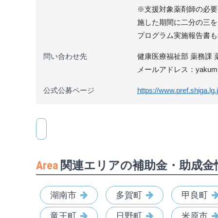
※支援対象薬剤師の必要
施した期間に二分の三を
プログラム実施報告書も
問い合わせ先
健康医療福祉部 薬務課 薬事指
メールアドレス：yakumu@pre
公式公募ページ
https://www.pref.shiga.l
Area
関連エリアの補助金・助成金
湖南市
多賀町
甲良町
竜王町
日野町
米原市