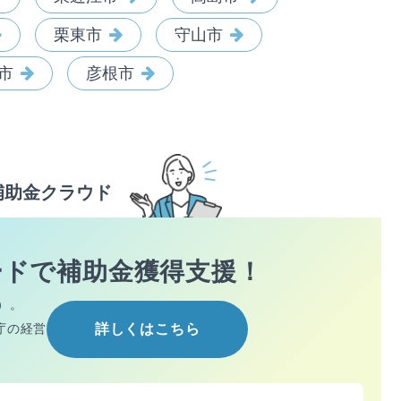
栗東市
守山市
市
彦根市
補助金クラウド
ードで
補助金獲得支援！
）。
庁の経営
詳しくはこちら