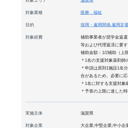
対象エリア
滋賀県
対象業種
医療，福祉
目的
採用・雇用関係
,
雇用定
対象経費
補助事業者が奨学金返還
等および代理返済に要す
補助金額：1/2補助（上限2
＊1名の支援対象薬剤師の総
＊申請は原則1施設1名
合があるため、必要に応
＊1名に対する支援対象
＊予算の上限に達した時
実施主体
滋賀県
対象企業
大企業,中堅企業,中小企