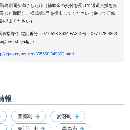
勤務期間が満了した時（補助金の交付を受けて返還支援を実
乗じた期間）、様式第5号を提出してください（併せて研修
御提出ください）。
導係 電話番号：077-528-3634 FAX番号：077-528-4863
f.shiga.lg.jp
g.jp/zigyousya/shien/305560/349802.html
情報
豊郷町
愛荘町
東近江市
高島市