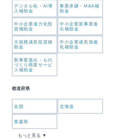
デジタル化・AI導
事業承継・M&A補
入補助金
助金
中小企業省力化投
中小企業新事業進
資補助金
出補助金
大規模成長投資補
中小企業成長加速
助金
化補助金
新事業進出・もの
づくり商業サービ
ス補助金
都道府県
全国
北海道
青森県
もっと見る