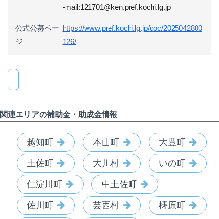
-mail:121701@ken.pref.kochi.lg.jp
公式公募ペー
https://www.pref.kochi.lg.jp/doc/2025042800
ジ
126/
関連エリアの補助金・助成金情報
越知町
本山町
大豊町
土佐町
大川村
いの町
仁淀川町
中土佐町
佐川町
芸西村
梼原町