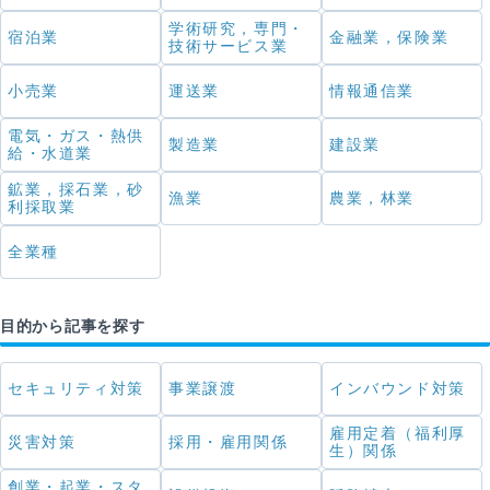
学術研究，専門・
宿泊業
金融業，保険業
技術サービス業
小売業
運送業
情報通信業
電気・ガス・熱供
製造業
建設業
給・水道業
鉱業，採石業，砂
漁業
農業，林業
利採取業
全業種
目的から記事を探す
セキュリティ対策
事業譲渡
インバウンド対策
雇用定着（福利厚
災害対策
採用・雇用関係
生）関係
創業・起業・スタ