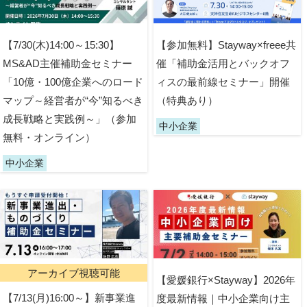
【7/30(木)14:00～15:30】
【参加無料】Stayway×freee共
MS&AD主催補助金セミナー
催「補助金活用とバックオフ
「10億・100億企業へのロード
ィスの最前線セミナー」開催
マップ～経営者が“今”知るべき
（特典あり）
成長戦略と実践例～」（参加
中小企業
無料・オンライン）
中小企業
アーカイブ視聴可能
【愛媛銀行×Stayway】2026年
【7/13(月)16:00～】新事業進
度最新情報｜中小企業向け主