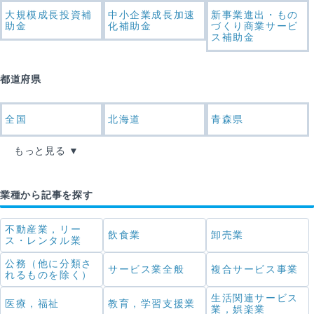
大規模成長投資補
中小企業成長加速
新事業進出・もの
助金
化補助金
づくり商業サービ
ス補助金
都道府県
全国
北海道
青森県
もっと見る
業種から記事を探す
不動産業，リー
飲食業
卸売業
ス・レンタル業
公務（他に分類さ
サービス業全般
複合サービス事業
れるものを除く）
生活関連サービス
医療，福祉
教育，学習支援業
業，娯楽業