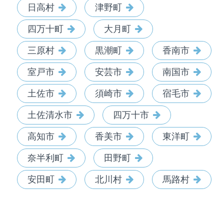
日高村
津野町
四万十町
大月町
三原村
黒潮町
香南市
室戸市
安芸市
南国市
土佐市
須崎市
宿毛市
土佐清水市
四万十市
高知市
香美市
東洋町
奈半利町
田野町
安田町
北川村
馬路村