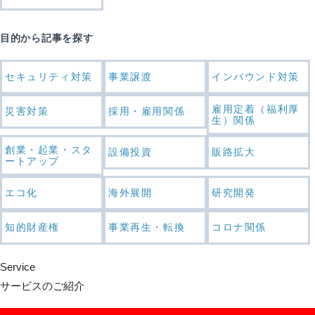
目的から記事を探す
セキュリティ対策
事業譲渡
インバウンド対策
雇用定着（福利厚
災害対策
採用・雇用関係
生）関係
創業・起業・スタ
設備投資
販路拡大
ートアップ
エコ化
海外展開
研究開発
知的財産権
事業再生・転換
コロナ関係
Service
サービスのご紹介