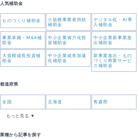
人気補助金
小規模事業者持続
デジタル化・AI導
ものづくり補助金
補助金
入補助金
事業承継・M&A補
中小企業省力化投
中小企業新事業進
助金
資補助金
出補助金
大規模成長投資補
中小企業成長加速
新事業進出・もの
助金
化補助金
づくり商業サービ
ス補助金
都道府県
全国
北海道
青森県
もっと見る
業種から記事を探す