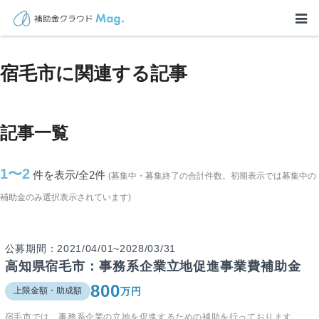
TOP
>
補助金・助成金詳細
>
高知県
>
宿毛市に関連する記事
宿毛市に関連する記事
記事一覧
1〜2
件を表示/全2
件
(募集中・募集終了の合計件数。初期表示では募集中の
補助金のみ選択表示されています)
公募期間：2021/04/01~2028/03/31
高知県宿毛市：事務系企業立地促進事業費補助金
800
万円
上限金額・助成額
宿毛市では、事務系企業の立地を促進するための補助を行っております。