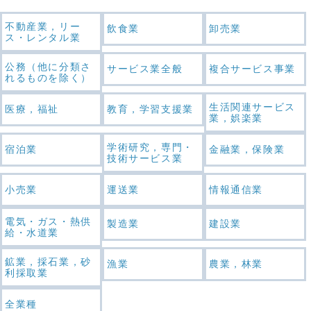
不動産業，リー
飲食業
卸売業
ス・レンタル業
公務（他に分類さ
サービス業全般
複合サービス事業
れるものを除く）
生活関連サービス
医療，福祉
教育，学習支援業
業，娯楽業
学術研究，専門・
宿泊業
金融業，保険業
技術サービス業
小売業
運送業
情報通信業
電気・ガス・熱供
製造業
建設業
給・水道業
鉱業，採石業，砂
漁業
農業，林業
利採取業
全業種