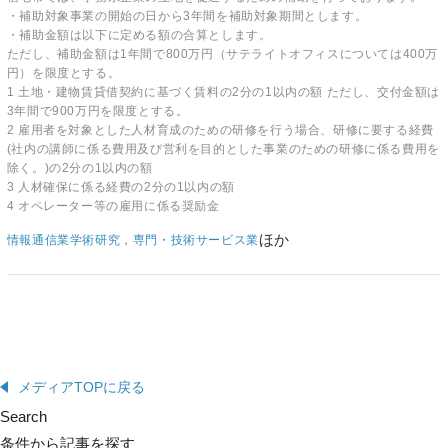
・補助対象事業の開始の日から3年間を補助対象期間とします。
・補助金額は以下に定める額の合算とします。
ただし、補助金額は1年間で800万円（サテライトオフィスについては400万
円）を限度とする。
1 土地・建物賃貸借契約に基づく賃料の2分の1以内の額 ただし、交付金額は
3年間で900万円を限度とする。
2 雇用者を対象とした人材育成のための研修を行う場合、研修に要する経費
(社内の講師に係る費用及び営利を目的とした事業のための研修に係る費用を
除く。)の2分の1以内の額
3 人材確保に係る経費の2分の1以内の額
4 オペレーター等の雇用に係る奨励金
ほか
情報通信業
学術研究，専門・技術サービス業
メディアTOPに戻る
Search
条件から記事を探す