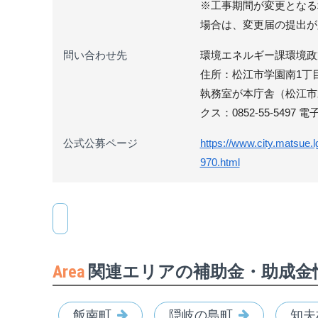
※工事期間が変更となる
場合は、変更届の提出が
問い合わせ先
環境エネルギー課環境政策係
住所：松江市学園南1丁目
執務室が本庁舎（松江市末次
クス：0852-55-5497 電子メ
公式公募ページ
https://www.city.matsue.
970.html
Area
関連エリアの補助金・助成金
飯南町
隠岐の島町
知夫