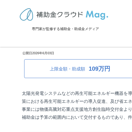
TOP
>
補助金・助成金詳細
>
エコ化
>
島根県松江市：再生可能エネル
専門家が監修する補助金・助成金メディア
島根県松江市：再生可能エネル
2026年6月03日
109万円
上限金額・助成額
太陽光発電システムなどの再生可能エネルギー機器を
策における再生可能エネルギーの導入促進、及び省エ
事業には物価高騰対応重点支援地方創生臨時交付金よ
補助金は予算の範囲内において交付するものであり、