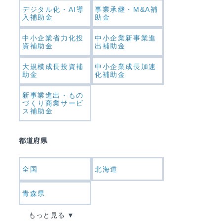
デジタル化・AI導
事業承継・M&A補
入補助金
助金
中小企業省力化投
中小企業新事業進
資補助金
出補助金
大規模成長投資補
中小企業成長加速
助金
化補助金
新事業進出・もの
づくり商業サービ
ス補助金
都道府県
全国
北海道
青森県
もっと見る