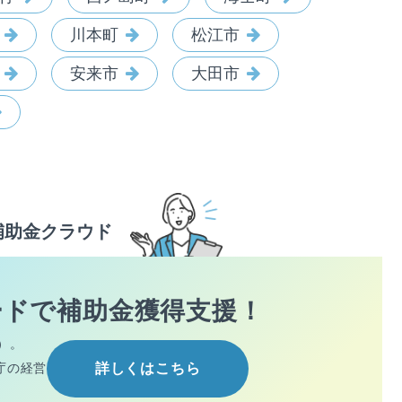
川本町
松江市
安来市
大田市
補助金クラウド
ードで
補助金獲得支援！
）。
庁の経営
詳しくはこちら