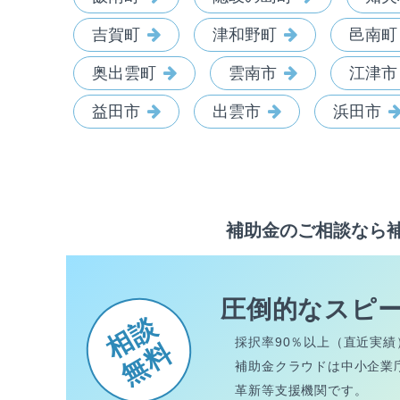
吉賀町
津和野町
邑南町
奥出雲町
雲南市
江津市
益田市
出雲市
浜田市
補助金のご相談なら
圧倒的なスピ
相談
採択率90％以上（直近実績
無料
補助金クラウドは中小企業
革新等支援機関です。