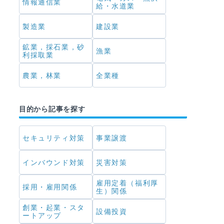
情報通信業
給・水道業
製造業
建設業
鉱業，採石業，砂
漁業
利採取業
農業，林業
全業種
目的から記事を探す
セキュリティ対策
事業譲渡
インバウンド対策
災害対策
雇用定着（福利厚
採用・雇用関係
生）関係
創業・起業・スタ
設備投資
ートアップ