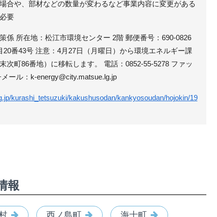
場合や、部材などの数量が変わるなど事業内容に変更がある
必要
 所在地：松江市環境センター 2階 郵便番号：690-0826
20番43号 注意：4月27日（月曜日）から環境エネルギー課
町86番地）に移転します。 電話：0852-55-5278 ファッ
ール：k-energy@city.matsue.lg.jp
lg.jp/kurashi_tetsuzuki/kakushusodan/kankyosoudan/hojokin/19
情報
村
西ノ島町
海士町