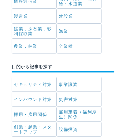
情報通信業
給・水道業
製造業
建設業
鉱業，採石業，砂
漁業
利採取業
農業，林業
全業種
目的から記事を探す
セキュリティ対策
事業譲渡
インバウンド対策
災害対策
雇用定着（福利厚
採用・雇用関係
生）関係
創業・起業・スタ
設備投資
ートアップ