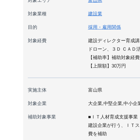
対象エリア
富山県
対象業種
建設業
目的
採用・雇用関係
対象経費
建設ディレクター育成講
ドローン、３Ｄ ＣＡＤ
【補助率】補助対象経費
【上限額】30万円
実施主体
富山県
対象企業
大企業,中堅企業,中小企
補助対象事業
■ＩＴ人材育成支援事業
建設企業が行う、ＩＴス
費を補助