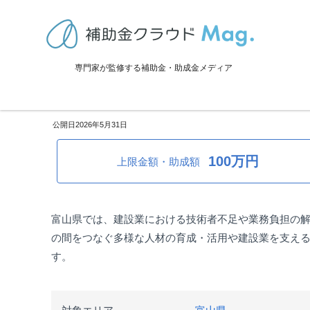
TOP
>
補助金・助成金詳細
>
採用・雇用関係
>
富山県：建設みらい人
専門家が監修する補助金・助成金メディア
富山県：建設みらい人材活躍支
2026年5月31日
100万円
上限金額・助成額
富山県では、建設業における技術者不足や業務負担の
の間をつなぐ多様な人材の育成・活用や建設業を支え
す。