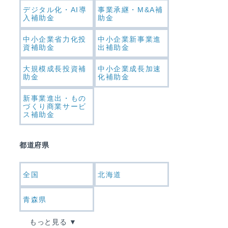
デジタル化・AI導
事業承継・M&A補
入補助金
助金
中小企業省力化投
中小企業新事業進
資補助金
出補助金
大規模成長投資補
中小企業成長加速
助金
化補助金
新事業進出・もの
づくり商業サービ
ス補助金
都道府県
全国
北海道
青森県
もっと見る