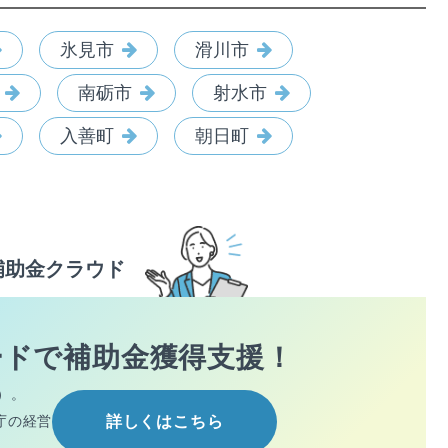
氷見市
滑川市
南砺市
射水市
入善町
朝日町
補助金クラウド
ードで
補助金獲得支援！
）。
庁の経営
詳しくはこちら