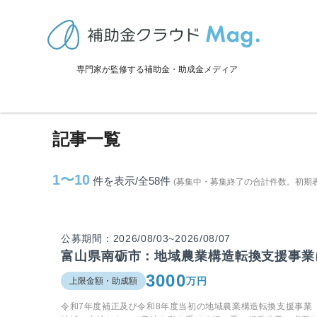
TOP
>
補助金・助成金詳細
>
富山県
>
南砺市に関連する記事
専門家が監修する補助金・助成金メディア
南砺市に関連する記事
記事一覧
1〜10
件を表示/全58
件
(募集中・募集終了の合計件数。初期
公募期間：2026/08/03~2026/08/07
富山県南砺市：地域農業構造転換支援事業
3000
万円
上限金額・助成額
令和7年度補正及び令和8年度当初の地域農業構造転換支援事業