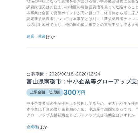
地域の中核となって農地を引き受ける担い手の経営改善に必要
課農政係又はお住まいの地区の農協営農指導員まで連絡するこ
本事業は全国で要望ポイントが高い担い手・経営体から順に採
認定新規就農者については本事業とは別に「新規就農者チャレ
ものは対象外であり、他の国の補助事業との重複申請はできま
ほか
農業，林業
公募期間：2026/06/18~2026/12/24
富山県南砺市：中小企業等グローアップ支
300
万円
上限金額・助成額
中小企業者等の生産性向上を後押しするため、省力化や生産性向
本事業は予算の限り先着順のため、申請受付期間であっても、
グローアップ支援補助金とビルドアップ支援補助金はいずれか
ほか
全業種