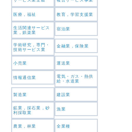
医療，福祉
教育，学習支援業
生活関連サービス
宿泊業
業，娯楽業
学術研究，専門・
金融業，保険業
技術サービス業
小売業
運送業
電気・ガス・熱供
情報通信業
給・水道業
製造業
建設業
鉱業，採石業，砂
漁業
利採取業
農業，林業
全業種