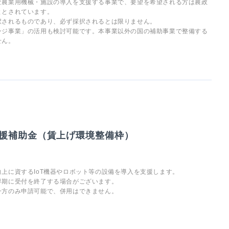
な農業用機械・施設の導入を支援する事業で、要望を希望される方は農政
ととされています。
択されるものであり、必ず採択されるとは限りません。
ンジ事業」の活用も検討可能です。本事業以外の国の補助事業で整備する
せん。
援補助金（賃上げ環境整備枠）
上に資するIoT機器やロボット等の設備を導入を支援します。
早期に受付を終了する場合がございます。
一方のみ申請可能で、併用はできません。