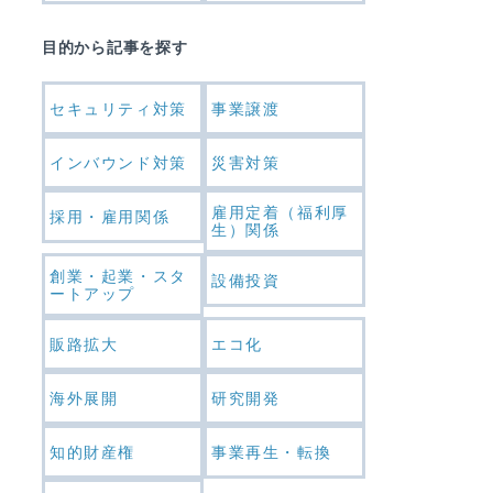
目的から記事を探す
セキュリティ対策
事業譲渡
インバウンド対策
災害対策
雇用定着（福利厚
採用・雇用関係
生）関係
創業・起業・スタ
設備投資
ートアップ
販路拡大
エコ化
海外展開
研究開発
知的財産権
事業再生・転換