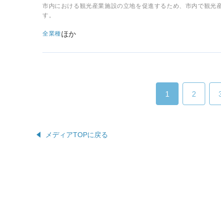
市内における観光産業施設の立地を促進するため、市内で観光
す。
ほか
全業種
1
2
メディアTOPに戻る