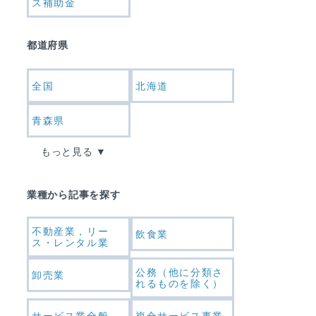
ス補助金
都道府県
全国
北海道
青森県
もっと見る
業種から記事を探す
不動産業，リー
飲食業
ス・レンタル業
公務（他に分類さ
卸売業
れるものを除く）
サービス業全般
複合サービス事業