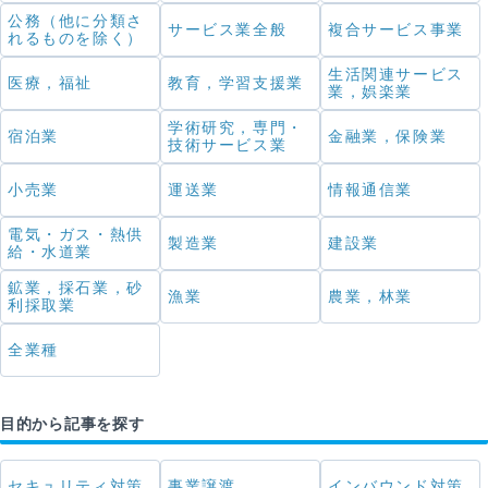
公務（他に分類さ
サービス業全般
複合サービス事業
れるものを除く）
生活関連サービス
医療，福祉
教育，学習支援業
業，娯楽業
学術研究，専門・
宿泊業
金融業，保険業
技術サービス業
小売業
運送業
情報通信業
電気・ガス・熱供
製造業
建設業
給・水道業
鉱業，採石業，砂
漁業
農業，林業
利採取業
全業種
目的から記事を探す
セキュリティ対策
事業譲渡
インバウンド対策