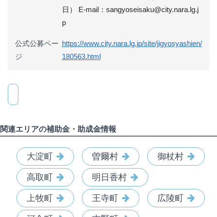
日） E-mail：sangyoseisaku@city.nara.lg.j
p
公式公募ペー
https://www.city.nara.lg.jp/site/jigyosyashien/
ジ
180563.html
関連エリアの補助金・助成金情報
大淀町
曽爾村
御杖村
高取町
明日香村
上牧町
王寺町
広陵町