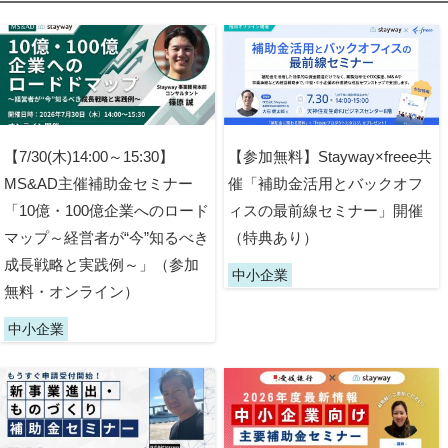
【7/30(木)14:00～15:30】
【参加無料】Stayway×freee共
MS&AD主催補助金セミナー
催「補助金活用とバックオフ
「10億・100億企業へのロード
ィスの最前線セミナー」開催
マップ～経営者が“今”知るべき
（特典あり）
成長戦略と実践例～」（参加
中小企業
無料・オンライン）
中小企業