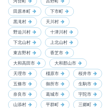
河合町
吉野町
田原本町
下市町
黒滝村
天川村
野迫川村
十津川村
下北山村
上北山村
東吉野村
香芝市
大和高田市
大和郡山市
天理市
橿原市
桜井市
五條市
御所市
生駒市
奈良市
葛城市
宇陀市
山添村
平群町
三郷町