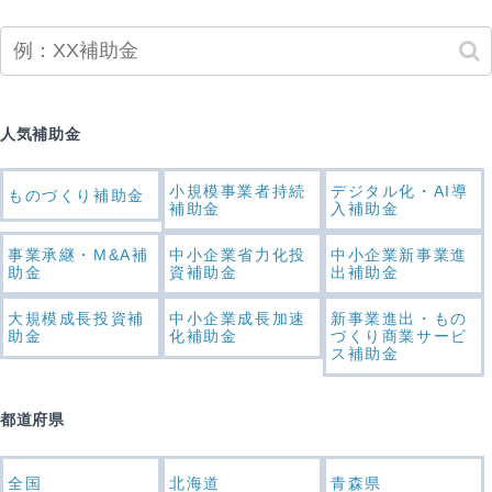
人気補助金
小規模事業者持続
デジタル化・AI導
ものづくり補助金
補助金
入補助金
事業承継・M&A補
中小企業省力化投
中小企業新事業進
助金
資補助金
出補助金
大規模成長投資補
中小企業成長加速
新事業進出・もの
助金
化補助金
づくり商業サービ
ス補助金
都道府県
全国
北海道
青森県