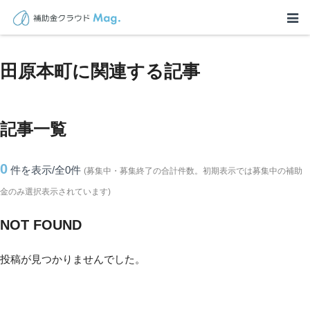
TOP
>
補助金・助成金詳細
>
奈良県
>
田原本町に関連する記事
田原本町に関連する記事
記事一覧
0
件を表示/全0
件
(募集中・募集終了の合計件数。初期表示では募集中の補助
金のみ選択表示されています)
NOT FOUND
投稿が見つかりませんでした。