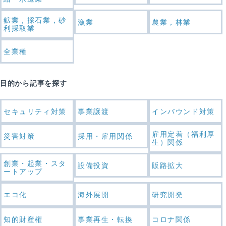
鉱業，採石業，砂
漁業
農業，林業
利採取業
全業種
目的から記事を探す
セキュリティ対策
事業譲渡
インバウンド対策
雇用定着（福利厚
災害対策
採用・雇用関係
生）関係
創業・起業・スタ
設備投資
販路拡大
ートアップ
エコ化
海外展開
研究開発
知的財産権
事業再生・転換
コロナ関係