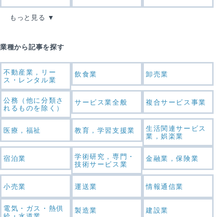
もっと見る
業種から記事を探す
不動産業，リー
飲食業
卸売業
ス・レンタル業
公務（他に分類さ
サービス業全般
複合サービス事業
れるものを除く）
生活関連サービス
医療，福祉
教育，学習支援業
業，娯楽業
学術研究，専門・
宿泊業
金融業，保険業
技術サービス業
小売業
運送業
情報通信業
電気・ガス・熱供
製造業
建設業
給・水道業