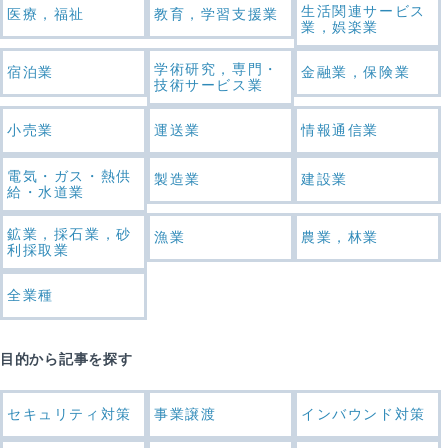
生活関連サービス
医療，福祉
教育，学習支援業
業，娯楽業
学術研究，専門・
宿泊業
金融業，保険業
技術サービス業
小売業
運送業
情報通信業
電気・ガス・熱供
製造業
建設業
給・水道業
鉱業，採石業，砂
漁業
農業，林業
利採取業
全業種
目的から記事を探す
セキュリティ対策
事業譲渡
インバウンド対策