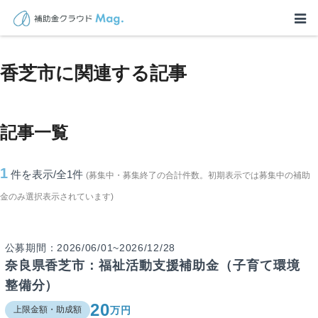
TOP
>
補助金・助成金詳細
>
奈良県
>
香芝市に関連する記事
香芝市に関連する記事
記事一覧
1
件を表示/全1
件
(募集中・募集終了の合計件数。初期表示では募集中の補助
金のみ選択表示されています)
公募期間：2026/06/01~2026/12/28
奈良県香芝市：福祉活動支援補助金（子育て環境
整備分）
20
万円
上限金額・助成額