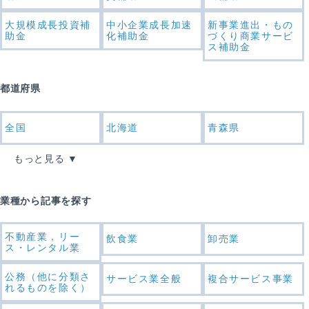
大規模成長投資補
中小企業成長加速
新事業進出・もの
助金
化補助金
づくり商業サービ
ス補助金
都道府県
全国
北海道
青森県
もっと見る
業種から記事を探す
不動産業，リー
飲食業
卸売業
ス・レンタル業
公務（他に分類さ
サービス業全般
複合サービス事業
れるものを除く）