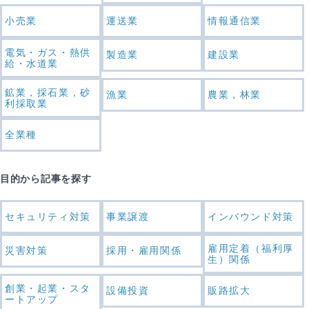
小売業
運送業
情報通信業
電気・ガス・熱供
製造業
建設業
給・水道業
鉱業，採石業，砂
漁業
農業，林業
利採取業
全業種
目的から記事を探す
セキュリティ対策
事業譲渡
インバウンド対策
雇用定着（福利厚
災害対策
採用・雇用関係
生）関係
創業・起業・スタ
設備投資
販路拡大
ートアップ