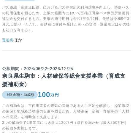
バス路線「富雄庄田線」におけるバス停留所の利用環境を向上し、路線バス
の利用促進を図るため、上限の範囲内において富雄庄田線バス停留所整備費
補助金を交付するもの。要綱の施行期日は令和7年6月2日、失効は令和9年3
月31日限り（ただし、失効前に交付を受けた者への取消・返還規定はその後
も効力を有する）。
ほか
運送業
公募期間：2026/06/22~2026/12/25
奈良県生駒市：人材確保等総合支援事業（育成支
援補助金）
100
万円
上限金額・助成額
この補助金は、市内事業者の喫緊の課題である人手不足を解消し、操業環境
の確保と地域経済循環の促進を図るため、人材確保・定着・育成等の「人材
への投資」を補助金で支援します。
3つの補助金で1事業者につき最大130万円（条件を満たせば最大260万円）
の補助を実施します。