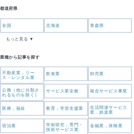
都道府県
全国
北海道
青森県
もっと見る
業種から記事を探す
不動産業，リー
飲食業
卸売業
ス・レンタル業
公務（他に分類さ
サービス業全般
複合サービス事業
れるものを除く）
生活関連サービス
医療，福祉
教育，学習支援業
業，娯楽業
学術研究，専門・
宿泊業
金融業，保険業
技術サービス業