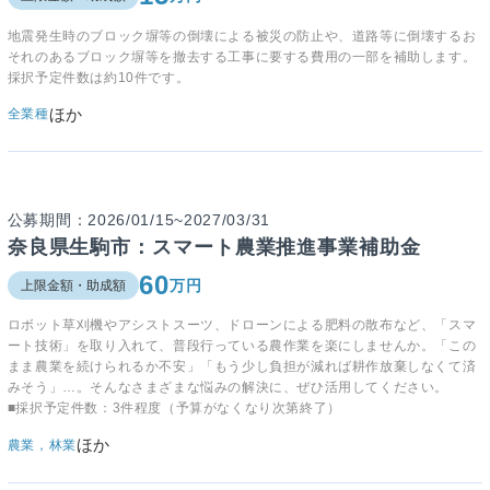
地震発生時のブロック塀等の倒壊による被災の防止や、道路等に倒壊するお
それのあるブロック塀等を撤去する工事に要する費用の一部を補助します。
採択予定件数は約10件です。
ほか
全業種
公募期間：2026/01/15~2027/03/31
奈良県生駒市：スマート農業推進事業補助金
60
万円
上限金額・助成額
ロボット草刈機やアシストスーツ、ドローンによる肥料の散布など、「スマ
ート技術」を取り入れて、普段行っている農作業を楽にしませんか。「この
まま農業を続けられるか不安」「もう少し負担が減れば耕作放棄しなくて済
みそう」…。そんなさまざまな悩みの解決に、ぜひ活用してください。
■採択予定件数：3件程度（予算がなくなり次第終了）
ほか
農業，林業