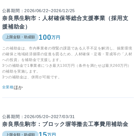
公募期間：2026/06/22~2026/12/25
奈良県生駒市：人材確保等総合支援事業（採用支
援補助金）
100
万円
上限金額・助成額
この補助金は、市内事業者の喫緊の課題である人手不足を解消し、操業環境
の確保と地域経済循環の促進を図るため、人材確保・定着・育成等の「人材
への投資」を補助金で支援します。
3つの補助金で1事業者につき最大130万円（条件を満たせば最大260万円）
の補助を実施します。
3つの補助金は、併用が可能です。
ほか
全業種
公募期間：2026/05/20~2027/03/31
奈良県生駒市：ブロック塀等撤去工事費用補助金
15
万円
上限金額・助成額