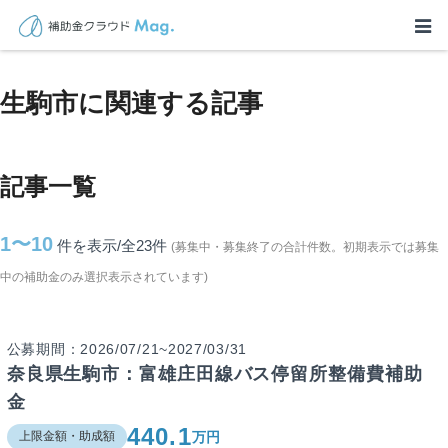
TOP
>
補助金・助成金詳細
>
奈良県
>
生駒市に関連する記事
生駒市に関連する記事
記事一覧
1〜10
件を表示/全23
件
(募集中・募集終了の合計件数。初期表示では募集
中の補助金のみ選択表示されています)
公募期間：2026/07/21~2027/03/31
奈良県生駒市：富雄庄田線バス停留所整備費補助
金
440.1
万円
上限金額・助成額