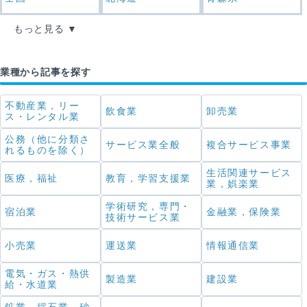
もっと見る
業種から記事を探す
不動産業，リー
飲食業
卸売業
ス・レンタル業
公務（他に分類さ
サービス業全般
複合サービス事業
れるものを除く）
生活関連サービス
医療，福祉
教育，学習支援業
業，娯楽業
学術研究，専門・
宿泊業
金融業，保険業
技術サービス業
小売業
運送業
情報通信業
電気・ガス・熱供
製造業
建設業
給・水道業