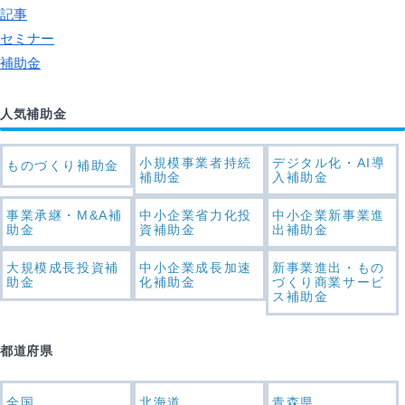
記事
セミナー
補助金
人気補助金
小規模事業者持続
デジタル化・AI導
ものづくり補助金
補助金
入補助金
事業承継・M&A補
中小企業省力化投
中小企業新事業進
助金
資補助金
出補助金
大規模成長投資補
中小企業成長加速
新事業進出・もの
助金
化補助金
づくり商業サービ
ス補助金
都道府県
全国
北海道
青森県