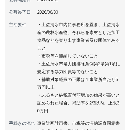
公募終了日
2026/06/30
主な要件
・土佐清水市内に事務所を置き、土佐清水
産の農林水産物、それらを素材とした加工
食品などを売り出す事業者及び団体である
こと
・市税等を滞納していないこと
・土佐清水市暴力団排除条例第2条第1項に
規定する暴力団員等でないこと
・補助対象経費の下限は１事業所当たり5
万円以上
・ふるさと納税寄付額増加の効果が高いと
認められた場合、補助率を2/3以内、上限3
0万円
手続きの流れ
事業計画計画書、市税等の滞納調査同意書