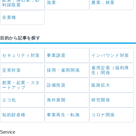
鉱業，採石業，砂
漁業
農業，林業
利採取業
全業種
目的から記事を探す
セキュリティ対策
事業譲渡
インバウンド対策
雇用定着（福利厚
災害対策
採用・雇用関係
生）関係
創業・起業・スタ
設備投資
販路拡大
ートアップ
エコ化
海外展開
研究開発
知的財産権
事業再生・転換
コロナ関係
Service