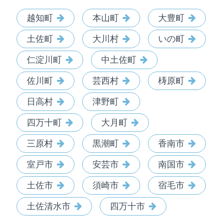
越知町
本山町
大豊町
土佐町
大川村
いの町
仁淀川町
中土佐町
佐川町
芸西村
梼原町
日高村
津野町
四万十町
大月町
三原村
黒潮町
香南市
室戸市
安芸市
南国市
土佐市
須崎市
宿毛市
土佐清水市
四万十市