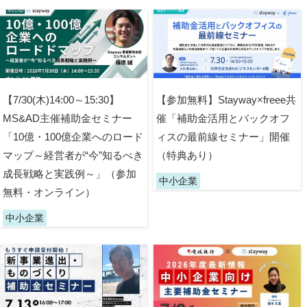
【7/30(木)14:00～15:30】
【参加無料】Stayway×freee共
MS&AD主催補助金セミナー
催「補助金活用とバックオフ
「10億・100億企業へのロード
ィスの最前線セミナー」開催
マップ～経営者が“今”知るべき
（特典あり）
成長戦略と実践例～」（参加
中小企業
無料・オンライン）
中小企業