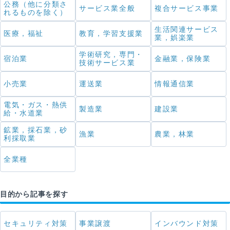
公務（他に分類さ
サービス業全般
複合サービス事業
れるものを除く）
生活関連サービス
医療，福祉
教育，学習支援業
業，娯楽業
学術研究，専門・
宿泊業
金融業，保険業
技術サービス業
小売業
運送業
情報通信業
電気・ガス・熱供
製造業
建設業
給・水道業
鉱業，採石業，砂
漁業
農業，林業
利採取業
全業種
目的から記事を探す
セキュリティ対策
事業譲渡
インバウンド対策