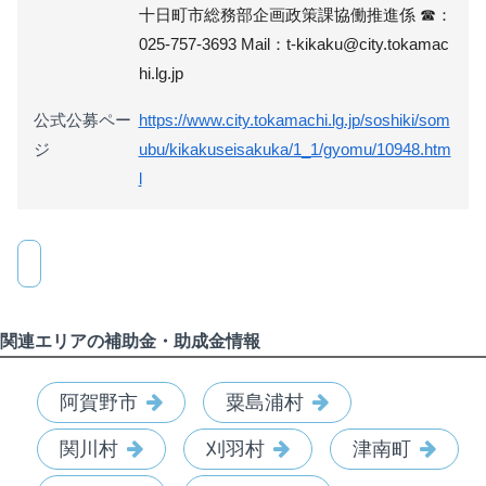
十日町市総務部企画政策課協働推進係 ☎：
025-757-3693 Mail：t-kikaku@city.tokamac
hi.lg.jp
公式公募ペー
https://www.city.tokamachi.lg.jp/soshiki/som
ジ
ubu/kikakuseisakuka/1_1/gyomu/10948.htm
l
関連エリアの補助金・助成金情報
阿賀野市
粟島浦村
関川村
刈羽村
津南町