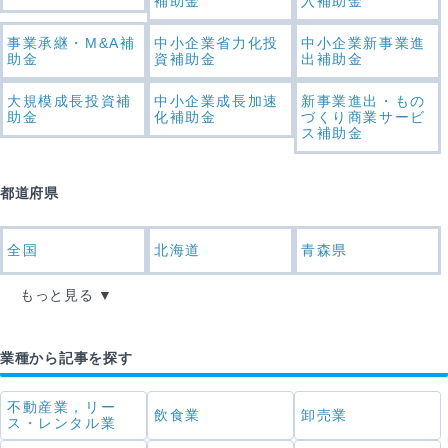
補助金
入補助金
事業承継・M&A補
中小企業省力化投
中小企業新事業進
助金
資補助金
出補助金
大規模成長投資補
中小企業成長加速
新事業進出・もの
助金
化補助金
づくり商業サービ
ス補助金
都道府県
全国
北海道
青森県
もっと見る
業種から記事を探す
不動産業，リー
飲食業
卸売業
ス・レンタル業