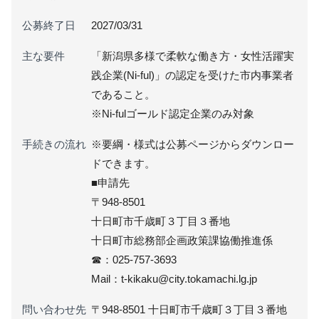
公募終了日
2027/03/31
主な要件
「新潟県多様で柔軟な働き方・女性活躍実
践企業(Ni-ful)」の認定を受けた市内事業者
であること。
※Ni-fulゴールド認定企業のみ対象
手続きの流れ
※要綱・様式は公募ページからダウンロー
ドできます。
■申請先
〒948-8501
十日町市千歳町３丁目３番地
十日町市総務部企画政策課協働推進係
☎：025-757-3693
Mail：t-kikaku@city.tokamachi.lg.jp
問い合わせ先
〒948-8501 十日町市千歳町３丁目３番地