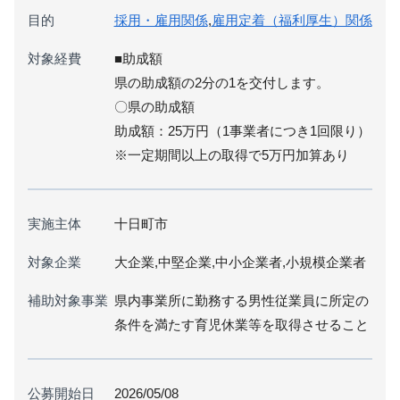
目的
採用・雇用関係
,
雇用定着（福利厚生）関係
対象経費
■助成額
県の助成額の2分の1を交付します。
〇県の助成額
助成額：25万円（1事業者につき1回限り）
※一定期間以上の取得で5万円加算あり
実施主体
十日町市
対象企業
大企業,中堅企業,中小企業者,小規模企業者
補助対象事業
県内事業所に勤務する男性従業員に所定の
条件を満たす育児休業等を取得させること
公募開始日
2026/05/08