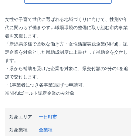
女性や子育て世代に選ばれる地域づくりに向けて、性別や年
代に関わらず働きやすい職場環境の整備に取り組む市内事業
者を支援します。
「新潟県多様で柔軟な働き方・女性活躍実践企業(Ni-ful)」認
定企業を対象とした県助成制度に上乗せして補助金を交付し
ます。
・県から補助を受けた企業を対象に、県交付額の2分の1を追
加で交付します。
・1事業者につき各事業1回ずつ申請可。
※Ni-fulゴールド認定企業のみ対象
対象エリア
十日町市
対象業種
全業種