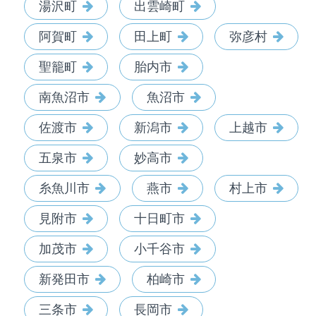
湯沢町
出雲崎町
阿賀町
田上町
弥彦村
聖籠町
胎内市
南魚沼市
魚沼市
佐渡市
新潟市
上越市
五泉市
妙高市
糸魚川市
燕市
村上市
見附市
十日町市
加茂市
小千谷市
新発田市
柏崎市
三条市
長岡市