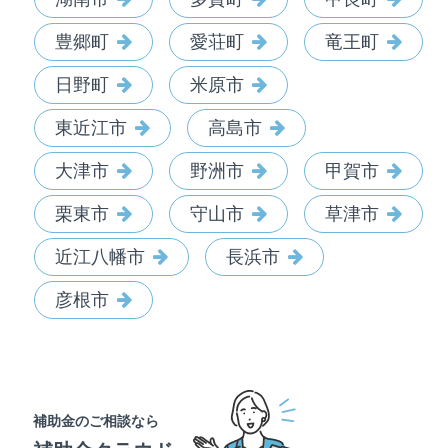
豊郷町
愛荘町
竜王町
日野町
米原市
東近江市
高島市
大津市
野洲市
甲賀市
栗東市
守山市
草津市
近江八幡市
長浜市
彦根市
補助金のご相談なら