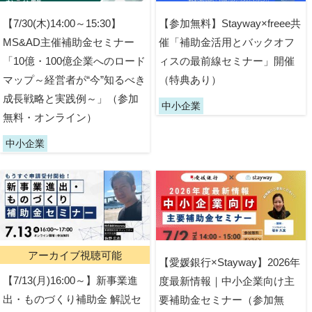
【7/30(木)14:00～15:30】
【参加無料】Stayway×freee共
MS&AD主催補助金セミナー
催「補助金活用とバックオフ
「10億・100億企業へのロード
ィスの最前線セミナー」開催
マップ～経営者が“今”知るべき
（特典あり）
成長戦略と実践例～」（参加
中小企業
無料・オンライン）
中小企業
アーカイブ視聴可能
【愛媛銀行×Stayway】2026年
【7/13(月)16:00～】新事業進
度最新情報｜中小企業向け主
出・ものづくり補助金 解説セ
要補助金セミナー（参加無