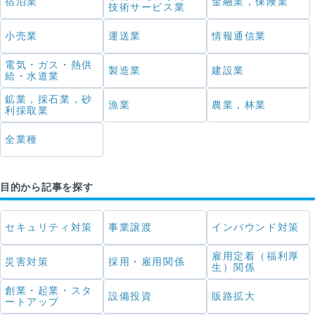
宿泊業
金融業，保険業
技術サービス業
小売業
運送業
情報通信業
電気・ガス・熱供
製造業
建設業
給・水道業
鉱業，採石業，砂
漁業
農業，林業
利採取業
全業種
目的から記事を探す
セキュリティ対策
事業譲渡
インバウンド対策
雇用定着（福利厚
災害対策
採用・雇用関係
生）関係
創業・起業・スタ
設備投資
販路拡大
ートアップ