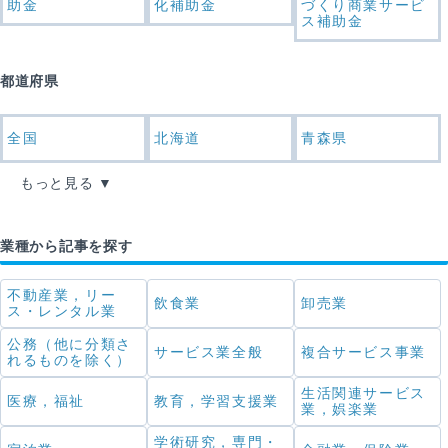
助金
化補助金
づくり商業サービ
ス補助金
都道府県
全国
北海道
青森県
もっと見る
業種から記事を探す
不動産業，リー
飲食業
卸売業
ス・レンタル業
公務（他に分類さ
サービス業全般
複合サービス事業
れるものを除く）
生活関連サービス
医療，福祉
教育，学習支援業
業，娯楽業
学術研究，専門・