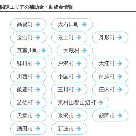
関連エリアの補助金・助成金情報
高畠町
大石田町
金山町
最上町
舟形町
真室川町
大蔵村
鮭川村
戸沢村
大江町
川西町
小国町
白鷹町
飯豊町
三川町
庄内町
遊佐町
東村山郡山辺町
天童市
米沢市
鶴岡市
酒田市
新庄市