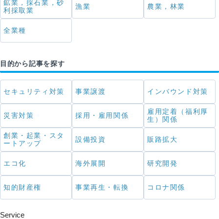
鉱業，採石業，砂
漁業
農業，林業
利採取業
全業種
目的から記事を探す
セキュリティ対策
事業譲渡
インバウンド対策
雇用定着（福利厚
災害対策
採用・雇用関係
生）関係
創業・起業・スタ
設備投資
販路拡大
ートアップ
エコ化
海外展開
研究開発
知的財産権
事業再生・転換
コロナ関係
Service