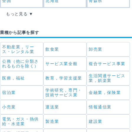
全国
北海道
青森県
もっと見る
業種から記事を探す
不動産業，リー
飲食業
卸売業
ス・レンタル業
公務（他に分類さ
サービス業全般
複合サービス事業
れるものを除く）
生活関連サービス
医療，福祉
教育，学習支援業
業，娯楽業
学術研究，専門・
宿泊業
金融業，保険業
技術サービス業
小売業
運送業
情報通信業
電気・ガス・熱供
製造業
建設業
給・水道業