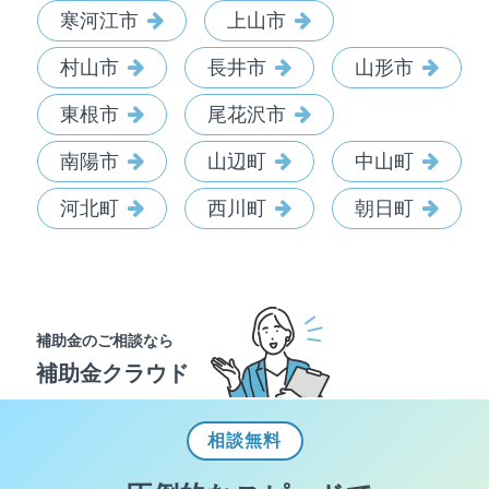
寒河江市
上山市
村山市
長井市
山形市
東根市
尾花沢市
南陽市
山辺町
中山町
河北町
西川町
朝日町
補助金のご相談なら
補助金クラウド
相談
無料