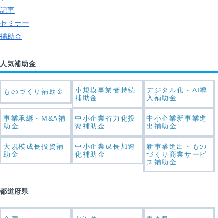
記事
セミナー
補助金
人気補助金
小規模事業者持続
デジタル化・AI導
ものづくり補助金
補助金
入補助金
事業承継・M&A補
中小企業省力化投
中小企業新事業進
助金
資補助金
出補助金
大規模成長投資補
中小企業成長加速
新事業進出・もの
助金
化補助金
づくり商業サービ
ス補助金
都道府県