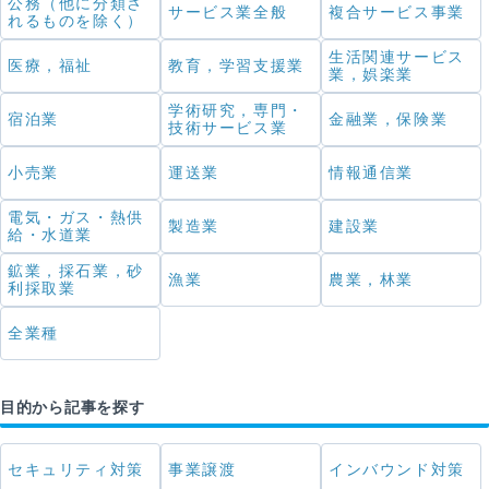
公務（他に分類さ
サービス業全般
複合サービス事業
れるものを除く）
生活関連サービス
医療，福祉
教育，学習支援業
業，娯楽業
学術研究，専門・
宿泊業
金融業，保険業
技術サービス業
小売業
運送業
情報通信業
電気・ガス・熱供
製造業
建設業
給・水道業
鉱業，採石業，砂
漁業
農業，林業
利採取業
全業種
目的から記事を探す
セキュリティ対策
事業譲渡
インバウンド対策