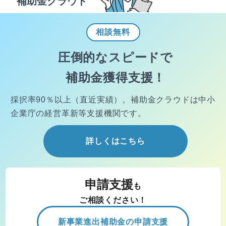
補助金クラウド
相談
無料
圧倒的なスピードで
補助金獲得支援！
採択率90％以上（直近実績）。
補助金クラウドは中小
企業庁の経営
革新等支援機関です。
詳しくはこちら
申請支援
も
ご相談ください！
新事業進出補助金の申請支援