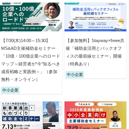
【7/30(木)14:00～15:30】
【参加無料】Stayway×freee共
MS&AD主催補助金セミナー
催「補助金活用とバックオフ
「10億・100億企業へのロード
ィスの最前線セミナー」開催
マップ～経営者が“今”知るべき
（特典あり）
成長戦略と実践例～」（参加
中小企業
無料・オンライン）
中小企業