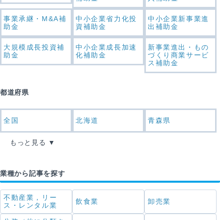
事業承継・M&A補
中小企業省力化投
中小企業新事業進
助金
資補助金
出補助金
大規模成長投資補
中小企業成長加速
新事業進出・もの
助金
化補助金
づくり商業サービ
ス補助金
都道府県
全国
北海道
青森県
もっと見る
業種から記事を探す
不動産業，リー
飲食業
卸売業
ス・レンタル業