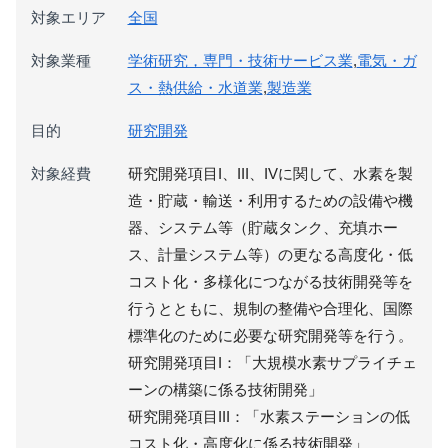
対象エリア
全国
対象業種
学術研究，専門・技術サービス業
,
電気・ガ
ス・熱供給・水道業
,
製造業
目的
研究開発
対象経費
研究開発項目I、III、IVに関して、水素を製
造・貯蔵・輸送・利用するための設備や機
器、システム等（貯蔵タンク、充填ホー
ス、計量システム等）の更なる高度化・低
コスト化・多様化につながる技術開発等を
行うとともに、規制の整備や合理化、国際
標準化のために必要な研究開発等を行う。
研究開発項目I：「大規模水素サプライチェ
ーンの構築に係る技術開発」
研究開発項目III：「水素ステーションの低
コスト化・高度化に係る技術開発」