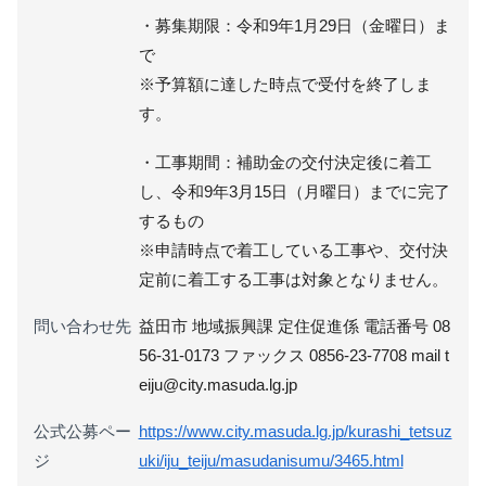
・募集期限：令和9年1月29日（金曜日）ま
で
※予算額に達した時点で受付を終了しま
す。
・工事期間：補助金の交付決定後に着工
し、令和9年3月15日（月曜日）までに完了
するもの
※申請時点で着工している工事や、交付決
定前に着工する工事は対象となりません。
問い合わせ先
益田市 地域振興課 定住促進係 電話番号 08
56-31-0173 ファックス 0856-23-7708 mail t
eiju@city.masuda.lg.jp
公式公募ペー
https://www.city.masuda.lg.jp/kurashi_tetsuz
ジ
uki/iju_teiju/masudanisumu/3465.html