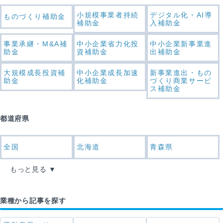
小規模事業者持続
デジタル化・AI導
ものづくり補助金
補助金
入補助金
事業承継・M&A補
中小企業省力化投
中小企業新事業進
助金
資補助金
出補助金
大規模成長投資補
中小企業成長加速
新事業進出・もの
助金
化補助金
づくり商業サービ
ス補助金
都道府県
全国
北海道
青森県
もっと見る
業種から記事を探す