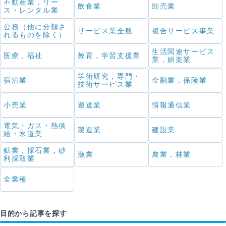
不動産業，リー
飲食業
卸売業
ス・レンタル業
公務（他に分類さ
サービス業全般
複合サービス事業
れるものを除く）
生活関連サービス
医療，福祉
教育，学習支援業
業，娯楽業
学術研究，専門・
宿泊業
金融業，保険業
技術サービス業
小売業
運送業
情報通信業
電気・ガス・熱供
製造業
建設業
給・水道業
鉱業，採石業，砂
漁業
農業，林業
利採取業
全業種
目的から記事を探す