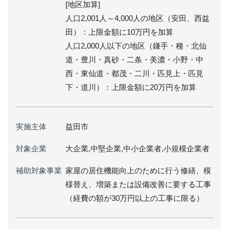
[地区加算]
人口2,001人～4,000人の地区（安田、西益
田）：上限金額に10万円を加算
人口2,000人以下の地区（鎌手・種・北仙
道・豊川・真砂・二条・美濃・小野・中
西・東仙道・都茂・二川・匹見上・匹見
下・道川）：上限金額に20万円を加算
実施主体
益田市
対象企業
大企業,中堅企業,中小企業者,小規模企業者
補助対象事業
家屋の居住機能向上のために行う修繕、模
様替え、増築または設備改善に要する工事
（経費の額が30万円以上の工事に限る）