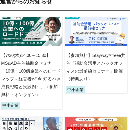
運営からのお知らせ
【7/30(木)14:00～15:30】
【参加無料】Stayway×freee共
MS&AD主催補助金セミナー
催「補助金活用とバックオフ
「10億・100億企業へのロード
ィスの最前線セミナー」開催
マップ～経営者が“今”知るべき
（特典あり）
成長戦略と実践例～」（参加
中小企業
無料・オンライン）
中小企業