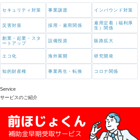
セキュリティ対策
事業譲渡
インバウンド対策
雇用定着（福利厚
災害対策
採用・雇用関係
生）関係
創業・起業・スタ
設備投資
販路拡大
ートアップ
エコ化
海外展開
研究開発
知的財産権
事業再生・転換
コロナ関係
Service
サービスのご紹介