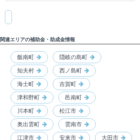
関連エリアの補助金・助成金情報
飯南町
隠岐の島町
知夫村
西ノ島町
海士町
吉賀町
津和野町
邑南町
川本町
松江市
奥出雲町
雲南市
江津市
安来市
大田市