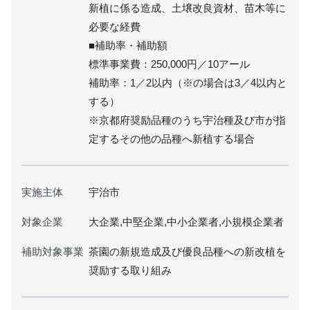
新植に係る造成、土壌改良資材、苗木等に
必要な経費
■補助率・補助額
標準事業費：250,000円／10アール
補助率：1／2以内（※の場合は3／4以内と
する）
※京都府奨励品種のうち宇治種及び市が指
定するその他の品種へ新植する場合
実施主体
宇治市
対象企業
大企業,中堅企業,中小企業者,小規模企業者
補助対象事業
茶園の新規造成及び優良品種への新改植を
奨励する取り組み