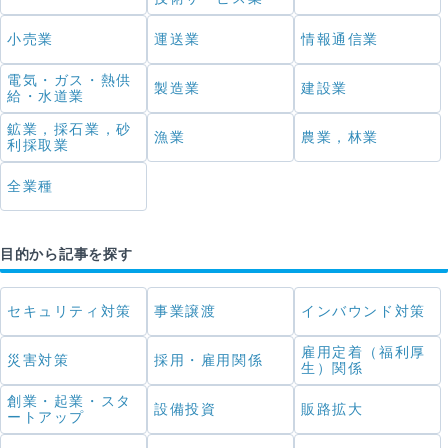
小売業
運送業
情報通信業
電気・ガス・熱供
製造業
建設業
給・水道業
鉱業，採石業，砂
漁業
農業，林業
利採取業
全業種
目的から記事を探す
セキュリティ対策
事業譲渡
インバウンド対策
雇用定着（福利厚
災害対策
採用・雇用関係
生）関係
創業・起業・スタ
設備投資
販路拡大
ートアップ