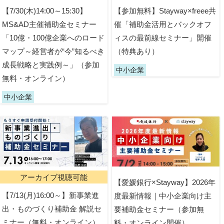
【7/30(木)14:00～15:30】
【参加無料】Stayway×freee共
MS&AD主催補助金セミナー
催「補助金活用とバックオフ
「10億・100億企業へのロード
ィスの最前線セミナー」開催
マップ～経営者が“今”知るべき
（特典あり）
成長戦略と実践例～」（参加
中小企業
無料・オンライン）
中小企業
アーカイブ視聴可能
【愛媛銀行×Stayway】2026年
【7/13(月)16:00～】新事業進
度最新情報｜中小企業向け主
出・ものづくり補助金 解説セ
要補助金セミナー（参加無
ミナー（無料・オンライン）
料・オンライン開催）