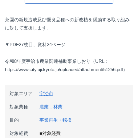
茶園の新規造成及び優良品種への新改植を奨励する取り組み
に対して支援します。
▼PDF27枚目、資料24ページ
令和8年度宇治市農業関連補助事業しおり（URL：
https://www.city.uji.kyoto.jp/uploaded/attachment/51256.pdf）
対象エリア
宇治市
対象業種
農業，林業
目的
事業再生・転換
対象経費
■対象経費