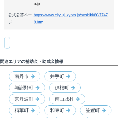
o.jp
公式公募ペー
https://www.city.uji.kyoto.jp/soshiki/80/7747
ジ
8.html
関連エリアの補助金・助成金情報
南丹市
井手町
与謝野町
伊根町
京丹波町
南山城村
精華町
和束町
笠置町