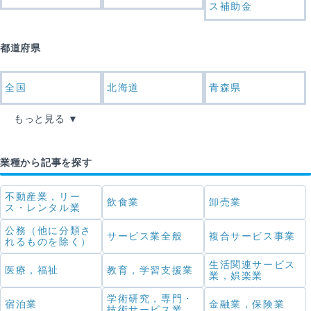
ス補助金
都道府県
全国
北海道
青森県
もっと見る
業種から記事を探す
不動産業，リー
飲食業
卸売業
ス・レンタル業
公務（他に分類さ
サービス業全般
複合サービス事業
れるものを除く）
生活関連サービス
医療，福祉
教育，学習支援業
業，娯楽業
学術研究，専門・
宿泊業
金融業，保険業
技術サービス業