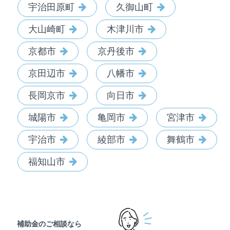
宇治田原町
久御山町
大山崎町
木津川市
京都市
京丹後市
京田辺市
八幡市
長岡京市
向日市
城陽市
亀岡市
宮津市
宇治市
綾部市
舞鶴市
福知山市
補助金のご相談なら