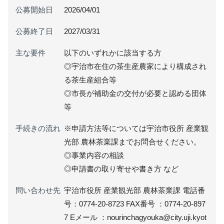
公募開始日
2026/04/01
公募終了日
2027/03/31
主な要件
以下のいずれかに該当する方
◎宇治市在住の茶生産農家により構成され
る茶生産組合等
◎市長が補助金の交付が必要と認める団体
等
手続きの流れ
※申請方法等については宇治市役所 産業観
光部 農林茶業課までお問合せください。
◎事業内容の相談
◎申請書の取り寄せや書き方 など
問い合わせ先
宇治市役所 産業観光部 農林茶業課 電話番
号：0774-20-8723 FAX番号 ：0774-20-897
7 Eメール ：nourinchagyouka@city.uji.kyot