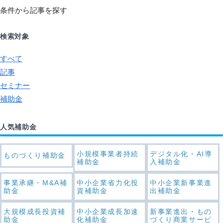
条件から記事を探す
検索対象
すべて
記事
セミナー
補助金
人気補助金
小規模事業者持続
デジタル化・AI導
ものづくり補助金
補助金
入補助金
事業承継・M&A補
中小企業省力化投
中小企業新事業進
助金
資補助金
出補助金
大規模成長投資補
中小企業成長加速
新事業進出・もの
助金
化補助金
づくり商業サービ