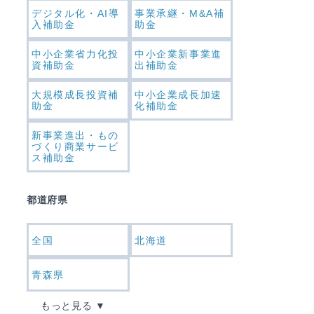
デジタル化・AI導
事業承継・M&A補
入補助金
助金
中小企業省力化投
中小企業新事業進
資補助金
出補助金
大規模成長投資補
中小企業成長加速
助金
化補助金
新事業進出・もの
づくり商業サービ
ス補助金
都道府県
全国
北海道
青森県
もっと見る