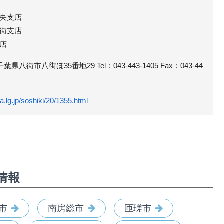
央支店
街支店
店
葉県八街市八街ほ35番地29 Tel：043-443-1405 Fax：043-44
a.lg.jp/soshiki/20/1355.html
情報
市
南房総市
匝瑳市