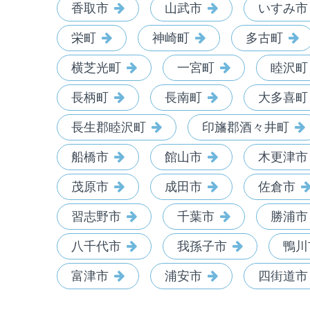
香取市
山武市
いすみ市
栄町
神崎町
多古町
横芝光町
一宮町
睦沢町
長柄町
長南町
大多喜町
長生郡睦沢町
印旛郡酒々井町
船橋市
館山市
木更津市
茂原市
成田市
佐倉市
習志野市
千葉市
勝浦市
八千代市
我孫子市
鴨川
富津市
浦安市
四街道市