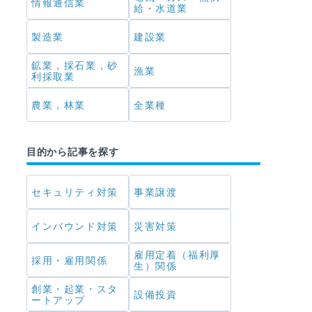
情報通信業
給・水道業
製造業
建設業
鉱業，採石業，砂
漁業
利採取業
農業，林業
全業種
目的から記事を探す
セキュリティ対策
事業譲渡
インバウンド対策
災害対策
雇用定着（福利厚
採用・雇用関係
生）関係
創業・起業・スタ
設備投資
ートアップ