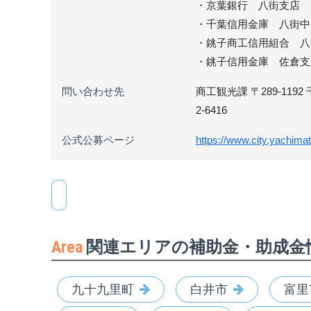
・京葉銀行 八街支店
・千葉信用金庫 八街中
・銚子商工信用組合 八
・銚子信用金庫 佐倉支
問い合わせ先
商工観光課 〒289-1192 千
2-6416
公式公募ページ
https://www.city.yachimat
Area
関連エリアの補助金・助成金
九十九里町
白井市
富里