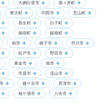
大網白里市
酒々井町
東庄町
印西市
芝山町
長生村
白子町
御宿町
鋸南町
柏市
銚子市
市川市
松戸市
野田市
東金市
旭市
市原市
流山市
市
鎌ケ谷市
君津市
袖ケ浦市
八街市