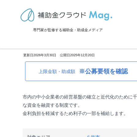
TOP
>
補助金・助成金詳細
>
事業再生・転換
>
千葉県八街市：中小企
専門家が監修する補助金・助成金メディア
千葉県八街市：中小企業資金融
2026年3月30日
2025年12月20日
※公募要領を確認
上限金額・助成額
市内の中小企業者の経営基盤の確立と近代化のために
な資金を融資する制度です。
金利負担を軽減するため利子の一部を補給します。