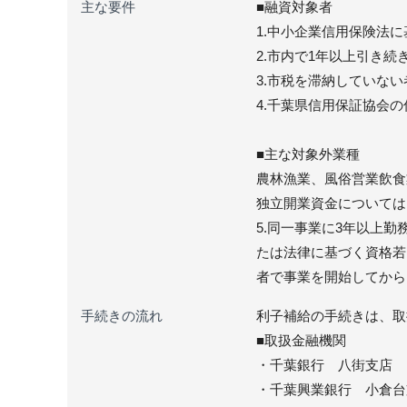
主な要件
■融資対象者
1.中小企業信用保険法
2.市内で1年以上引き
3.市税を滞納していない
4.千葉県信用保証協会
■主な対象外業種
農林漁業、風俗営業飲食
独立開業資金については
5.同一事業に3年以上
たは法律に基づく資格若
者で事業を開始してから
手続きの流れ
利子補給の手続きは、取
■取扱金融機関
・千葉銀行 八街支店
・千葉興業銀行 小倉台