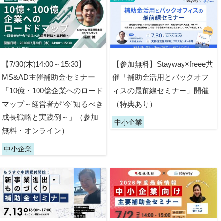
【7/30(木)14:00～15:30】
【参加無料】Stayway×freee共
MS&AD主催補助金セミナー
催「補助金活用とバックオフ
「10億・100億企業へのロード
ィスの最前線セミナー」開催
マップ～経営者が“今”知るべき
（特典あり）
成長戦略と実践例～」（参加
中小企業
無料・オンライン）
中小企業