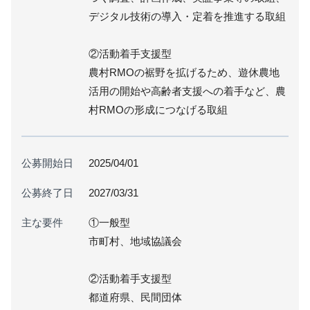
デジタル技術の導⼊・定着を推進する取組
②活動着⼿⽀援型
農村RMOの裾野を拡げるため、遊休農地
活⽤の開始や⾼齢者⽀援への着⼿など、農
村RMOの形成につなげる取組
公募開始日
2025/04/01
公募終了日
2027/03/31
主な要件
①⼀般型
市町村、地域協議会
②活動着⼿⽀援型
都道府県、⺠間団体