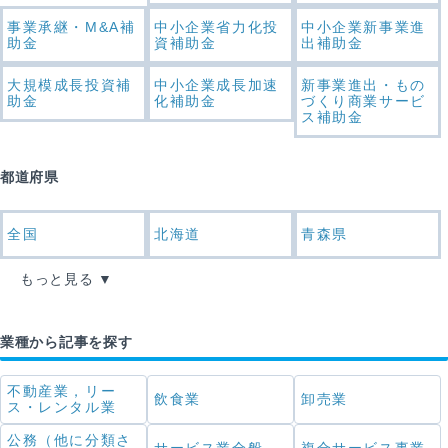
事業承継・M&A補
中小企業省力化投
中小企業新事業進
助金
資補助金
出補助金
大規模成長投資補
中小企業成長加速
新事業進出・もの
助金
化補助金
づくり商業サービ
ス補助金
都道府県
全国
北海道
青森県
もっと見る
業種から記事を探す
不動産業，リー
飲食業
卸売業
ス・レンタル業
公務（他に分類さ