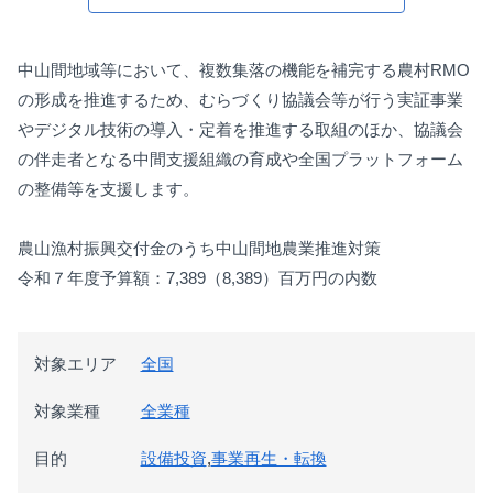
中⼭間地域等において、複数集落の機能を補完する農村RMO
の形成を推進するため、むらづくり協議会等が⾏う実証事業
やデジタル技術の導⼊・定着を推進する取組のほか、協議会
の伴⾛者となる中間⽀援組織の育成や全国プラットフォーム
の整備等を⽀援します。
農⼭漁村振興交付⾦のうち中⼭間地農業推進対策
令和７年度予算額：7,389（8,389）百万円の内数
対象エリア
全国
対象業種
全業種
目的
設備投資
,
事業再生・転換