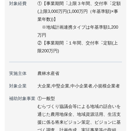
対象経費
①【事業期間︓上限３年間、交付率︓定額
(上限3,000万円(1,000万円（年基準額)×事
業年数))】
※地域計画連携タイプは年基準額1,200
万円
②【事業期間︓１年間、交付率︓定額(上
限200万円)
実施主体
農林水産省
対象企業
大企業,中堅企業,中小企業者,小規模企業者
補助対象事業
①⼀般型
むらづくり協議会等による地域の話合いを
通じた農⽤地保全、地域資源活⽤、⽣活⽀
援に係る将来ビジョン策定、ビジョンに基
づく調査、計画作成、実証事業等の取組、