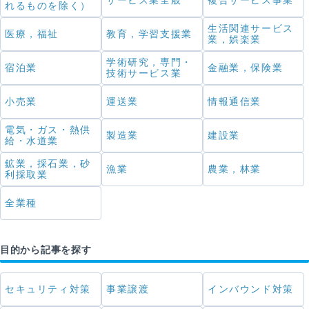
サービス業全般
複合サービス事業
れるものを除く）
生活関連サービス
医療，福祉
教育，学習支援業
業，娯楽業
学術研究，専門・
宿泊業
金融業，保険業
技術サービス業
小売業
運送業
情報通信業
電気・ガス・熱供
製造業
建設業
給・水道業
鉱業，採石業，砂
漁業
農業，林業
利採取業
全業種
目的から記事を探す
セキュリティ対策
事業譲渡
インバウンド対策