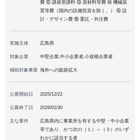
費 ⑫ 講座受講料 ⑬ 原材料等費 ⑭ 機械装
置等費（国内の設備投資を除く。） ⑮ 設
計・デザイン費 ⑯ 委託・外注費
実施主体
広島県
対象企業
中堅企業,中小企業者,小規模企業者
補助対象事業
海外への販路拡大
公募開始日
2025/12/22
公募終了日
2026/01/30
主な要件
広島県内に事業所を有する中堅・中小企業
等であり、かつ次の（１）～（３）のいず
れかに該当する者