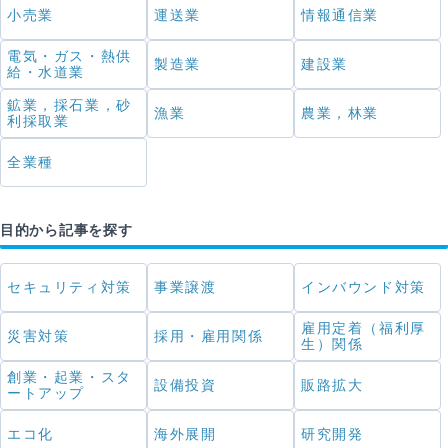
小売業
運送業
情報通信業
電気・ガス・熱供
製造業
建設業
給・水道業
鉱業，採石業，砂
漁業
農業，林業
利採取業
全業種
目的から記事を探す
セキュリティ対策
事業譲渡
インバウンド対策
雇用定着（福利厚
災害対策
採用・雇用関係
生）関係
創業・起業・スタ
設備投資
販路拡大
ートアップ
エコ化
海外展開
研究開発