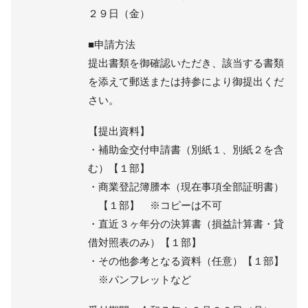
２９日（金）
■申請方法
提出書類を御確認いただき、該当する書類
を添えて郵送または持参により御提出くだ
さい。
【提出資料】
・補助金交付申請書（別紙１、別紙２を含
む）【１部】
・商業登記簿謄本（現在事項全部証明書）
【１部】 ※コピーは不可
・直近３ヶ年分の決算書（損益計算書・貸
借対照表のみ）【１部】
・その他参考となる資料（任意）【１部】
※パンフレットなど