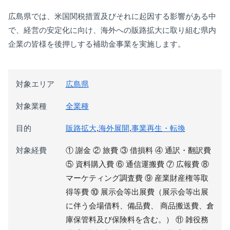
広島県では、米国関税措置及びそれに起因する影響がある中
で、経営の安定化に向け、海外への販路拡大に取り組む県内
企業の皆様を後押しする補助金事業を実施します。
対象エリア
広島県
対象業種
全業種
目的
販路拡大
,
海外展開
,
事業再生・転換
対象経費
① 謝金 ② 旅費 ③ 借損料 ④ 通訳・翻訳費
⑤ 資料購入費 ⑥ 通信運搬費 ⑦ 広報費 ⑧
マーケティング調査費 ⑨ 産業財産権等取
得等費 ⑩ 展示会等出展費（展示会等出展
に伴う会場借料、備品費、 商品搬送費、倉
庫保管料及び保険料を含む。） ⑪ 雑役務