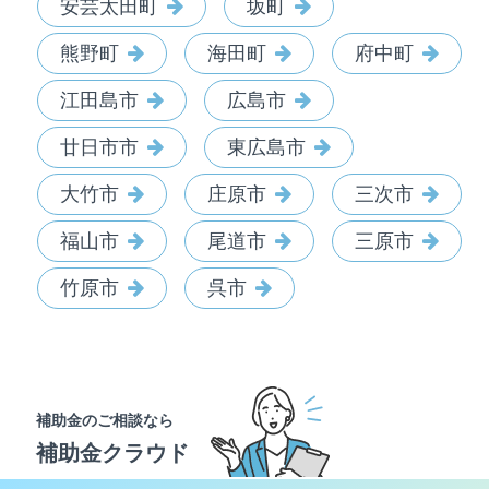
安芸太田町
坂町
熊野町
海田町
府中町
江田島市
広島市
廿日市市
東広島市
大竹市
庄原市
三次市
福山市
尾道市
三原市
竹原市
呉市
補助金のご相談なら
補助金クラウド