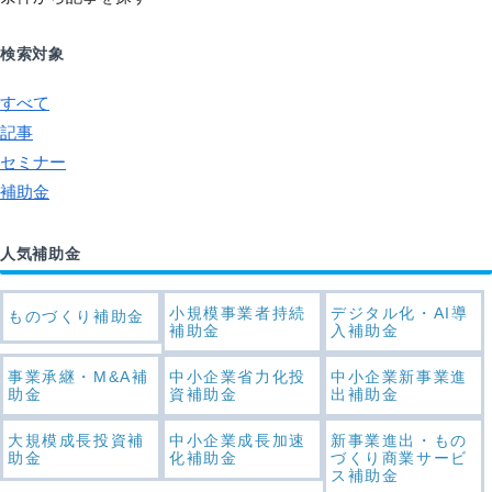
検索対象
すべて
記事
セミナー
補助金
人気補助金
小規模事業者持続
デジタル化・AI導
ものづくり補助金
補助金
入補助金
事業承継・M&A補
中小企業省力化投
中小企業新事業進
助金
資補助金
出補助金
大規模成長投資補
中小企業成長加速
新事業進出・もの
助金
化補助金
づくり商業サービ
ス補助金