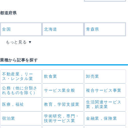
都道府県
全国
北海道
青森県
もっと見る
業種から記事を探す
不動産業，リー
飲食業
卸売業
ス・レンタル業
公務（他に分類さ
サービス業全般
複合サービス事業
れるものを除く）
生活関連サービス
医療，福祉
教育，学習支援業
業，娯楽業
学術研究，専門・
宿泊業
金融業，保険業
技術サービス業