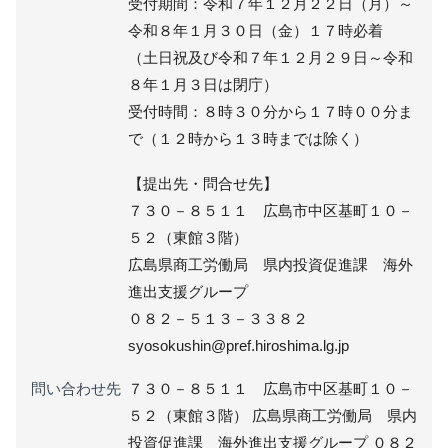
受付期間：令和７年１２月２２日（月）～
令和８年１月３０日（金）１７時必着
（土日祝及び令和７年１２月２９日～令和
８年１月３日は閉庁）
受付時間：８時３０分から１７時００分ま
で（１２時から１３時までは除く）
【提出先・問合せ先】
７３０－８５１１ 広島市中区基町１０－
５２（東館３階）
広島県商工労働局 県内投資促進課 海外
進出支援グループ
０８２－５１３－３３８２
syosokushin@pref.hiroshima.lg.jp
問い合わせ先
７３０－８５１１ 広島市中区基町１０－
５２（東館３階） 広島県商工労働局 県内
投資促進課 海外進出支援グループ ０８２