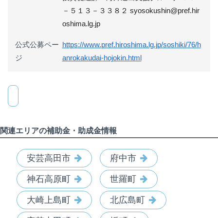
－５１３－３３８２ syosokushin@pref.hir
oshima.lg.jp
公式公募ペー
https://www.pref.hiroshima.lg.jp/soshiki/76/h
ジ
anrokakudai-hojokin.html
関連エリアの補助金・助成金情報
安芸高田市
府中市
神石高原町
世羅町
大崎上島町
北広島町