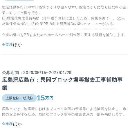
地域活動を行いやすい職場づくりや働きやすい職場づくりに取り組む中小企
業に対して支援を行う。
(1)職場環境改善費補助（今年度予算額に達したため、募集を終了）、(2)人
材確保促進補助、(3)企業PR力向上経費補助の3つのメニューがある。
ーーーーーーーーーーーーーーーーーーーーーーーーーーーーーーーー
企業の魅力をPRするためのホームページ制作等に要する経費を補助します。
ほか
全業種
公募期間：2026/05/15~2027/01/29
広島県広島市：民間ブロック塀等撤去工事補助事
業
15
万円
上限金額・助成額
広島市では、地震時におけるブロック塀等の倒壊等による被害を防止し、市
民の安全を守るため、危険なブロック塀等の撤去費用の一部を補助します。
ほか
全業種