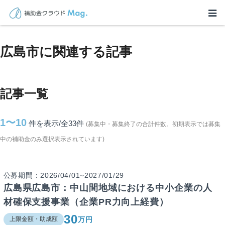
TOP
>
補助金・助成金詳細
>
広島県
>
広島市に関連する記事
広島市に関連する記事
記事一覧
1〜10
件を表示/全33
件
(募集中・募集終了の合計件数。初期表示では募集
中の補助金のみ選択表示されています)
公募期間：2026/04/01~2027/01/29
広島県広島市：中山間地域における中小企業の人
材確保支援事業（企業PR力向上経費）
30
万円
上限金額・助成額