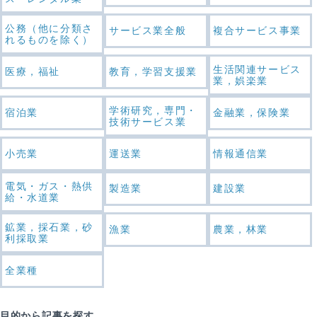
公務（他に分類さ
サービス業全般
複合サービス事業
れるものを除く）
生活関連サービス
医療，福祉
教育，学習支援業
業，娯楽業
学術研究，専門・
宿泊業
金融業，保険業
技術サービス業
小売業
運送業
情報通信業
電気・ガス・熱供
製造業
建設業
給・水道業
鉱業，採石業，砂
漁業
農業，林業
利採取業
全業種
目的から記事を探す