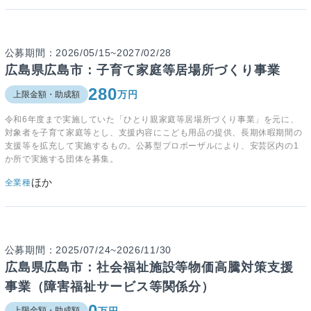
公募期間：2026/05/15~2027/02/28
広島県広島市：子育て家庭等居場所づくり事業
280
万円
上限金額・助成額
令和6年度まで実施していた「ひとり親家庭等居場所づくり事業」を元に、
対象者を子育て家庭等とし、支援内容にこども用品の提供、長期休暇期間の
支援等を拡充して実施するもの。公募型プロポーザルにより、安芸区内の1
か所で実施する団体を募集。
ほか
全業種
公募期間：2025/07/24~2026/11/30
広島県広島市：社会福祉施設等物価高騰対策支援
事業（障害福祉サービス等関係分）
0
万円
上限金額・助成額