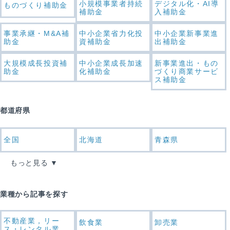
小規模事業者持続
デジタル化・AI導
ものづくり補助金
補助金
入補助金
事業承継・M&A補
中小企業省力化投
中小企業新事業進
助金
資補助金
出補助金
大規模成長投資補
中小企業成長加速
新事業進出・もの
助金
化補助金
づくり商業サービ
ス補助金
都道府県
全国
北海道
青森県
もっと見る
業種から記事を探す
不動産業，リー
飲食業
卸売業
ス・レンタル業