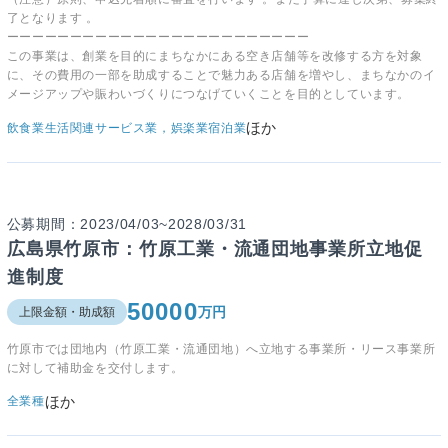
了となります 。
ーーーーーーーーーーーーーーーーーーーーーーーー
この事業は、創業を目的にまちなかにある空き店舗等を改修する方を対象
に、その費用の一部を助成することで魅力ある店舗を増やし、まちなかのイ
メージアップや賑わいづくりにつなげていくことを目的としています。
ほか
飲食業
生活関連サービス業，娯楽業
宿泊業
公募期間：2023/04/03~2028/03/31
広島県竹原市：竹原工業・流通団地事業所立地促
進制度
50000
万円
上限金額・助成額
竹原市では
団地内（竹原工業・流通団地）へ立地する事業所・リース事業所
に対して補助金を交付します。
ほか
全業種