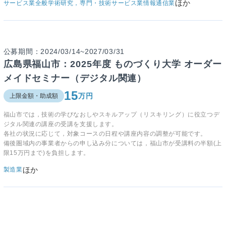
ほか
サービス業全般
学術研究，専門・技術サービス業
情報通信業
公募期間：2024/03/14~2027/03/31
広島県福山市：2025年度 ものづくり大学 オーダー
メイドセミナー（デジタル関連）
15
万円
上限金額・助成額
福山市では，技術の学びなおしやスキルアップ（リスキリング）に役立つデ
ジタル関連の講座の受講を支援します。​
各社の状況に応じて，対象コースの日程や講座内容の調整が可能です。
備後圏域内の事業者からの申し込み分については，福山市が受講料の半額(上
限15万円まで)を負担します。
ほか
製造業