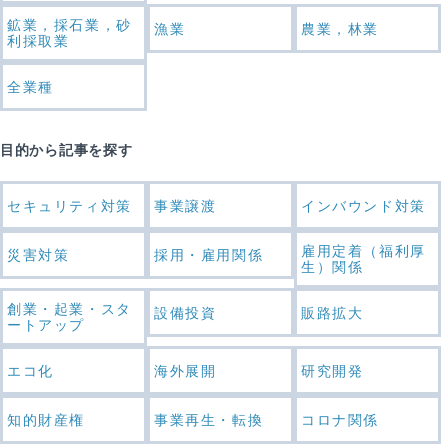
鉱業，採石業，砂
漁業
農業，林業
利採取業
全業種
目的から記事を探す
セキュリティ対策
事業譲渡
インバウンド対策
雇用定着（福利厚
災害対策
採用・雇用関係
生）関係
創業・起業・スタ
設備投資
販路拡大
ートアップ
エコ化
海外展開
研究開発
知的財産権
事業再生・転換
コロナ関係