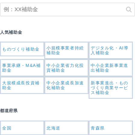
人気補助金
小規模事業者持続
デジタル化・AI導
ものづくり補助金
補助金
入補助金
事業承継・M&A補
中小企業省力化投
中小企業新事業進
助金
資補助金
出補助金
大規模成長投資補
中小企業成長加速
新事業進出・もの
助金
化補助金
づくり商業サービ
ス補助金
都道府県
全国
北海道
青森県