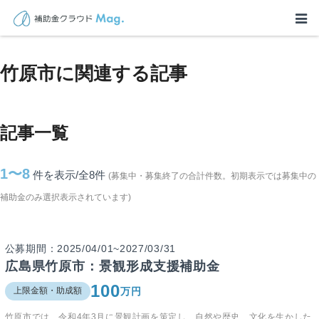
TOP
>
補助金・助成金詳細
>
広島県
>
竹原市に関連する記事
竹原市に関連する記事
記事一覧
1〜8
件を表示/全8
件
(募集中・募集終了の合計件数。初期表示では募集中の
補助金のみ選択表示されています)
公募期間：2025/04/01~2027/03/31
広島県竹原市：景観形成支援補助金
100
万円
上限金額・助成額
竹原市では、令和4年3月に景観計画を策定し、自然や歴史、文化を生かした