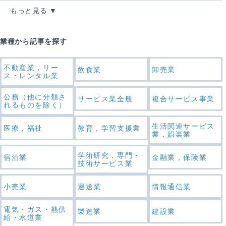
もっと見る
業種から記事を探す
不動産業，リー
飲食業
卸売業
ス・レンタル業
公務（他に分類さ
サービス業全般
複合サービス事業
れるものを除く）
生活関連サービス
医療，福祉
教育，学習支援業
業，娯楽業
学術研究，専門・
宿泊業
金融業，保険業
技術サービス業
小売業
運送業
情報通信業
電気・ガス・熱供
製造業
建設業
給・水道業