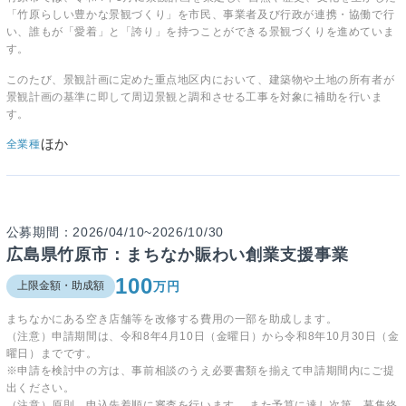
「竹原らしい豊かな景観づくり」を市民、事業者及び行政が連携・協働で行
い、誰もが「愛着」と「誇り」を持つことができる景観づくりを進めていま
す。
このたび、景観計画に定めた重点地区内において、建築物や土地の所有者が
景観計画の基準に即して周辺景観と調和させる工事を対象に補助を行いま
す。
ほか
全業種
公募期間：2026/04/10~2026/10/30
広島県竹原市：まちなか賑わい創業支援事業
100
万円
上限金額・助成額
まちなかにある空き店舗等を改修する費用の一部を助成します。
（注意）申請期間は、令和8年4月10日（金曜日）から令和8年10月30日（金
曜日）までです。
※申請を検討中の方は、事前相談のうえ必要書類を揃えて申請期間内にご提
出ください。
（注意）原則、申込先着順に審査を行います 。また予算に達し次第、募集終