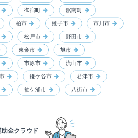
御宿町
鋸南町
柏市
銚子市
市川市
松戸市
野田市
東金市
旭市
市原市
流山市
市
鎌ケ谷市
君津市
袖ケ浦市
八街市
補助金クラウド