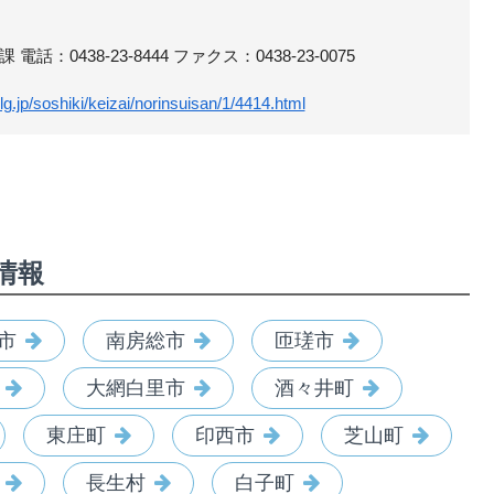
：0438-23-8444 ファクス：0438-23-0075
lg.jp/soshiki/keizai/norinsuisan/1/4414.html
情報
市
南房総市
匝瑳市
大網白里市
酒々井町
東庄町
印西市
芝山町
長生村
白子町