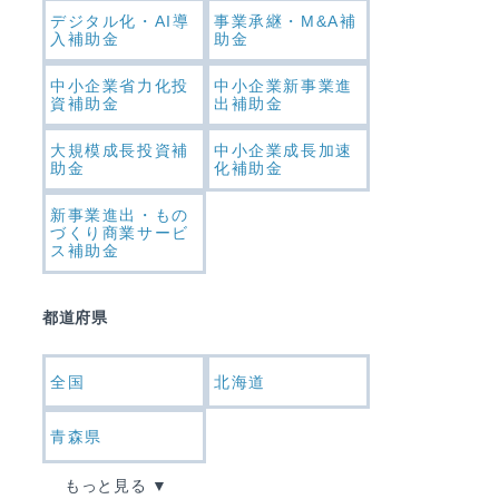
デジタル化・AI導
事業承継・M&A補
入補助金
助金
中小企業省力化投
中小企業新事業進
資補助金
出補助金
大規模成長投資補
中小企業成長加速
助金
化補助金
新事業進出・もの
づくり商業サービ
ス補助金
都道府県
全国
北海道
青森県
もっと見る