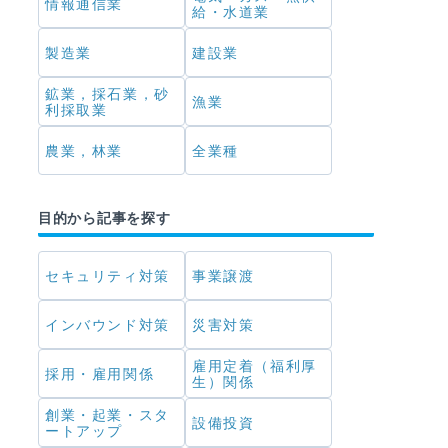
情報通信業
給・水道業
製造業
建設業
鉱業，採石業，砂
漁業
利採取業
農業，林業
全業種
目的から記事を探す
セキュリティ対策
事業譲渡
インバウンド対策
災害対策
雇用定着（福利厚
採用・雇用関係
生）関係
創業・起業・スタ
設備投資
ートアップ