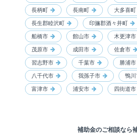
長柄町
長南町
大多喜町
長生郡睦沢町
印旛郡酒々井町
船橋市
館山市
木更津市
茂原市
成田市
佐倉市
習志野市
千葉市
勝浦市
八千代市
我孫子市
鴨川
富津市
浦安市
四街道市
補助金のご相談なら