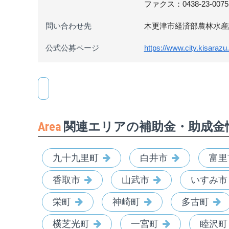
ファクス：0438-23-0075
問い合わせ先
木更津市経済部農林水産課 電話
公式公募ページ
https://www.city.kisarazu.
Area
関連エリアの補助金・助成金
九十九里町
白井市
富里
香取市
山武市
いすみ市
栄町
神崎町
多古町
横芝光町
一宮町
睦沢町