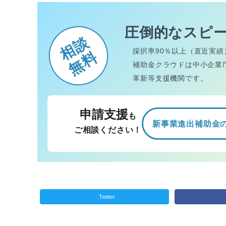
圧倒的なスピ
相談
採択率90％以上（直近実績
無料
補助金クラウドは中小企業
革新等支援機関です。
申請支援
も
新事業進出補助金
ご相談ください！
Twitter