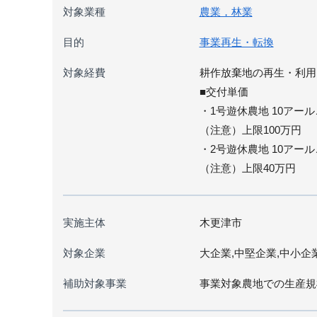
対象業種
農業，林業
目的
事業再生・転換
対象経費
耕作放棄地の再生・利用
■交付単価
・1号遊休農地 10アー
（注意）上限100万円
・2号遊休農地 10アー
（注意）上限40万円
実施主体
木更津市
対象企業
大企業,中堅企業,中小企
補助対象事業
事業対象農地での生産規