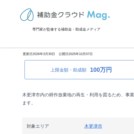
TOP
>
補助金・助成金詳細
>
事業再生・転換
>
千葉県木更津市：耕作
専門家が監修する補助金・助成金メディア
千葉県木更津市：耕作放棄地再
2026年3月30日
2025年10月07日
100万円
上限金額・助成額
木更津市内の耕作放棄地の再生・利用を図るため、事
ます。
対象エリア
木更津市