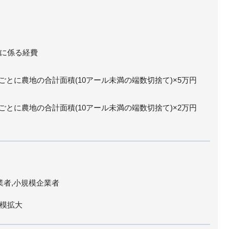
に係る経費
ルごとに農地の合計面積(10アール未満の端数切捨て)×5万円
ルごとに農地の合計面積(10アール未満の端数切捨て)×2万円
業者,小規模企業者
模拡大