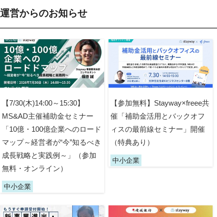
運営からのお知らせ
【7/30(木)14:00～15:30】
【参加無料】Stayway×freee共
MS&AD主催補助金セミナー
催「補助金活用とバックオフ
「10億・100億企業へのロード
ィスの最前線セミナー」開催
マップ～経営者が“今”知るべき
（特典あり）
成長戦略と実践例～」（参加
中小企業
無料・オンライン）
中小企業