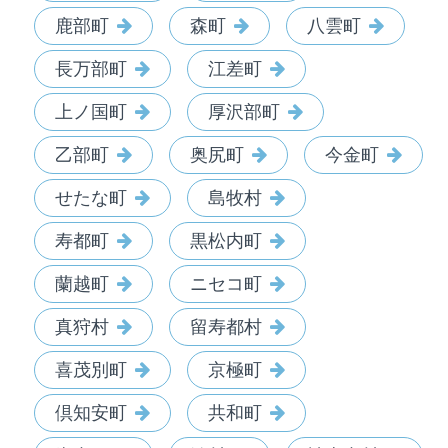
鹿部町
森町
八雲町
長万部町
江差町
上ノ国町
厚沢部町
乙部町
奥尻町
今金町
せたな町
島牧村
寿都町
黒松内町
蘭越町
ニセコ町
真狩村
留寿都村
喜茂別町
京極町
倶知安町
共和町