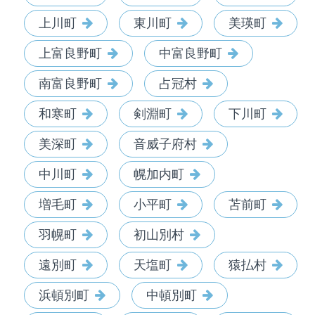
上川町
東川町
美瑛町
上富良野町
中富良野町
南富良野町
占冠村
和寒町
剣淵町
下川町
美深町
音威子府村
中川町
幌加内町
増毛町
小平町
苫前町
羽幌町
初山別村
遠別町
天塩町
猿払村
浜頓別町
中頓別町