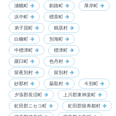
浦幌町
釧路町
厚岸町
浜中町
標茶町
弟子屈町
鶴居村
白糠町
別海町
中標津町
標津町
羅臼町
色丹村
留夜別村
留別村
紗那村
蘂取村
今別町
夕張郡長沼町
上川郡東神楽町
虻田郡ニセコ町
虻田郡留寿都村