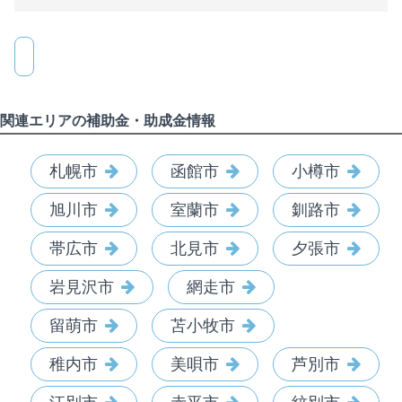
関連エリアの補助金・助成金情報
札幌市
函館市
小樽市
旭川市
室蘭市
釧路市
帯広市
北見市
夕張市
岩見沢市
網走市
留萌市
苫小牧市
稚内市
美唄市
芦別市