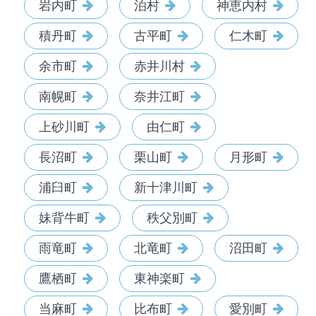
岩内町
泊村
神恵内村
積丹町
古平町
仁木町
余市町
赤井川村
南幌町
奈井江町
上砂川町
由仁町
長沼町
栗山町
月形町
浦臼町
新十津川町
妹背牛町
秩父別町
雨竜町
北竜町
沼田町
鷹栖町
東神楽町
当麻町
比布町
愛別町