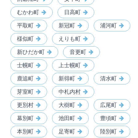
むかわ町
日高町
平取町
新冠町
浦河町
様似町
えりも町
新ひだか町
音更町
士幌町
上士幌町
鹿追町
新得町
清水町
芽室町
中札内村
更別村
大樹町
広尾町
幕別町
池田町
豊頃町
本別町
足寄町
陸別町