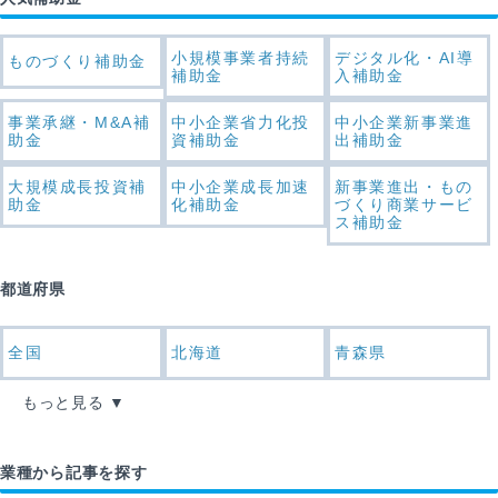
小規模事業者持続
デジタル化・AI導
ものづくり補助金
補助金
入補助金
事業承継・M&A補
中小企業省力化投
中小企業新事業進
助金
資補助金
出補助金
大規模成長投資補
中小企業成長加速
新事業進出・もの
助金
化補助金
づくり商業サービ
ス補助金
都道府県
全国
北海道
青森県
もっと見る
業種から記事を探す