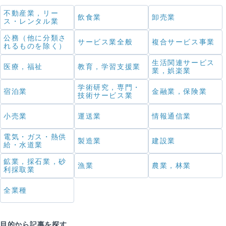
不動産業，リー
飲食業
卸売業
ス・レンタル業
公務（他に分類さ
サービス業全般
複合サービス事業
れるものを除く）
生活関連サービス
医療，福祉
教育，学習支援業
業，娯楽業
学術研究，専門・
宿泊業
金融業，保険業
技術サービス業
小売業
運送業
情報通信業
電気・ガス・熱供
製造業
建設業
給・水道業
鉱業，採石業，砂
漁業
農業，林業
利採取業
全業種
目的から記事を探す