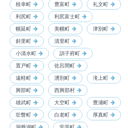
枝幸町
豊富町
礼文町
利尻町
利尻富士町
幌延町
美幌町
津別町
斜里町
清里町
小清水町
訓子府町
置戸町
佐呂間町
遠軽町
湧別町
滝上町
興部町
西興部村
雄武町
大空町
豊浦町
壮瞥町
白老町
厚真町
洞爺湖町
安平町