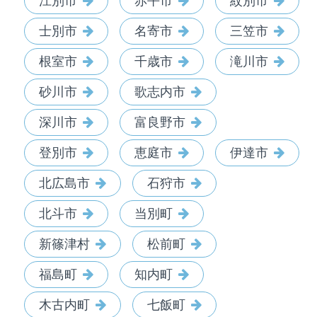
江別市
赤平市
紋別市
士別市
名寄市
三笠市
根室市
千歳市
滝川市
砂川市
歌志内市
深川市
富良野市
登別市
恵庭市
伊達市
北広島市
石狩市
北斗市
当別町
新篠津村
松前町
福島町
知内町
木古内町
七飯町