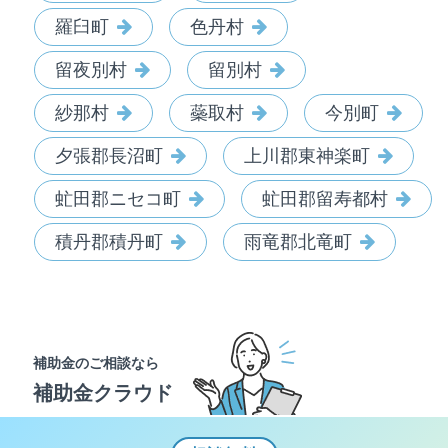
羅臼町
色丹村
留夜別村
留別村
紗那村
蘂取村
今別町
夕張郡長沼町
上川郡東神楽町
虻田郡ニセコ町
虻田郡留寿都村
積丹郡積丹町
雨竜郡北竜町
補助金のご相談なら
補助金クラウド