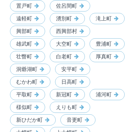
置戸町
佐呂間町
遠軽町
湧別町
滝上町
興部町
西興部村
雄武町
大空町
豊浦町
壮瞥町
白老町
厚真町
洞爺湖町
安平町
むかわ町
日高町
平取町
新冠町
浦河町
様似町
えりも町
新ひだか町
音更町