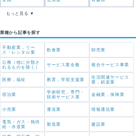
もっと見る
業種から記事を探す
不動産業，リー
飲食業
卸売業
ス・レンタル業
公務（他に分類さ
サービス業全般
複合サービス事業
れるものを除く）
生活関連サービス
医療，福祉
教育，学習支援業
業，娯楽業
学術研究，専門・
宿泊業
金融業，保険業
技術サービス業
小売業
運送業
情報通信業
電気・ガス・熱供
製造業
建設業
給・水道業