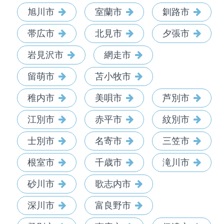
旭川市
室蘭市
釧路市
帯広市
北見市
夕張市
岩見沢市
網走市
留萌市
苫小牧市
稚内市
美唄市
芦別市
江別市
赤平市
紋別市
士別市
名寄市
三笠市
根室市
千歳市
滝川市
砂川市
歌志内市
深川市
富良野市