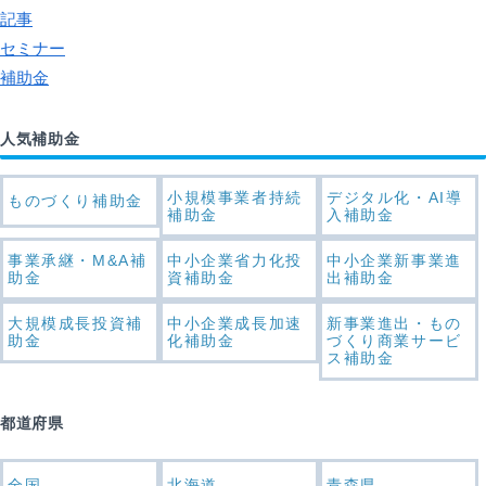
記事
セミナー
補助金
人気補助金
小規模事業者持続
デジタル化・AI導
ものづくり補助金
補助金
入補助金
事業承継・M&A補
中小企業省力化投
中小企業新事業進
助金
資補助金
出補助金
大規模成長投資補
中小企業成長加速
新事業進出・もの
助金
化補助金
づくり商業サービ
ス補助金
都道府県
全国
北海道
青森県