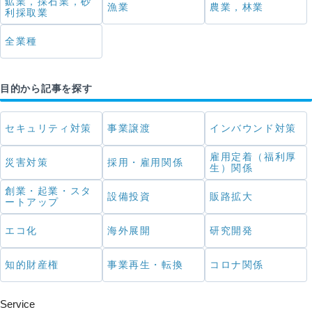
鉱業，採石業，砂
漁業
農業，林業
利採取業
全業種
目的から記事を探す
セキュリティ対策
事業譲渡
インバウンド対策
雇用定着（福利厚
災害対策
採用・雇用関係
生）関係
創業・起業・スタ
設備投資
販路拡大
ートアップ
エコ化
海外展開
研究開発
知的財産権
事業再生・転換
コロナ関係
Service