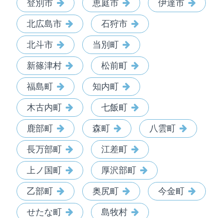
登別市
恵庭市
伊達市
北広島市
石狩市
北斗市
当別町
新篠津村
松前町
福島町
知内町
木古内町
七飯町
鹿部町
森町
八雲町
長万部町
江差町
上ノ国町
厚沢部町
乙部町
奥尻町
今金町
せたな町
島牧村