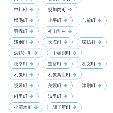
中川町
幌加内町
増毛町
小平町
苫前町
羽幌町
初山別村
遠別町
天塩町
猿払村
浜頓別町
中頓別町
枝幸町
豊富町
礼文町
利尻町
利尻富士町
幌延町
美幌町
津別町
斜里町
清里町
小清水町
訓子府町