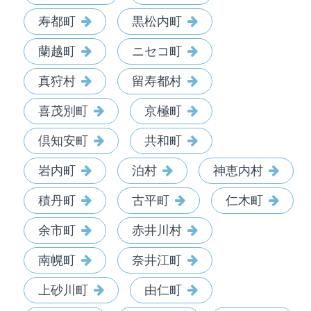
寿都町
黒松内町
蘭越町
ニセコ町
真狩村
留寿都村
喜茂別町
京極町
倶知安町
共和町
岩内町
泊村
神恵内村
積丹町
古平町
仁木町
余市町
赤井川村
南幌町
奈井江町
上砂川町
由仁町