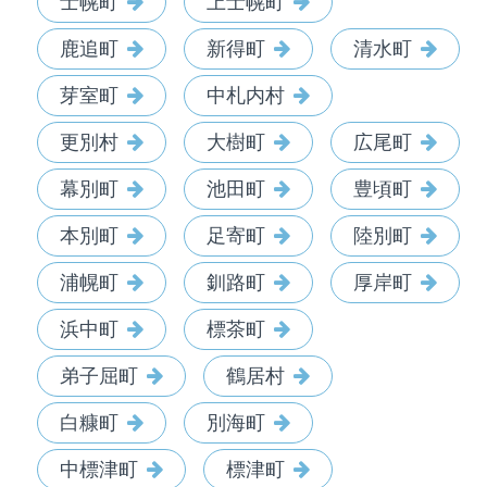
士幌町
上士幌町
鹿追町
新得町
清水町
芽室町
中札内村
更別村
大樹町
広尾町
幕別町
池田町
豊頃町
本別町
足寄町
陸別町
浦幌町
釧路町
厚岸町
浜中町
標茶町
弟子屈町
鶴居村
白糠町
別海町
中標津町
標津町