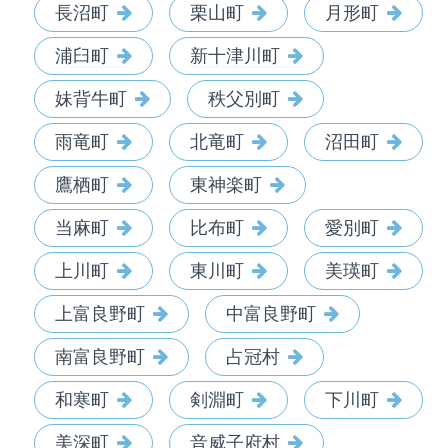
長沼町
栗山町
月形町
浦臼町
新十津川町
妹背牛町
秩父別町
雨竜町
北竜町
沼田町
鷹栖町
東神楽町
当麻町
比布町
愛別町
上川町
東川町
美瑛町
上富良野町
中富良野町
南富良野町
占冠村
和寒町
剣淵町
下川町
美深町
音威子府村