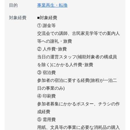
目的
事業再生・転換
対象経費
■対象経費
① 謝金等
交流会での講師、古民家見学等での案内人
等への謝礼・旅費
② 人件費･旅費
当日の運営スタッフ(補助対象者の構成員
を除く)にかかる人件費･旅費
③ 宿泊費
参加者の宿泊に要する経費(旅程が一泊二
日の事業のみ)
④ 印刷費
参加者募集にかかるポスター、チラシの作
成経費
⑤ 需用費
用紙、文具等の事業に必要な消耗品の購入