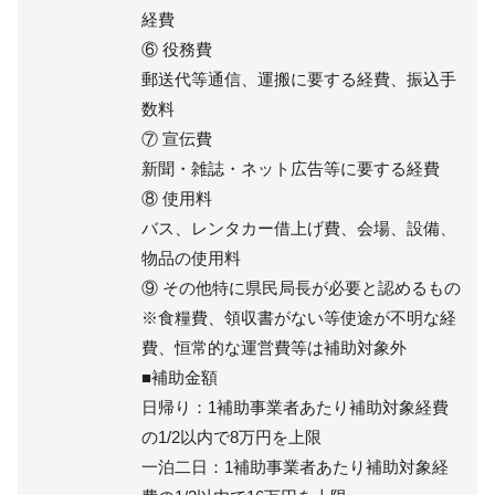
経費
⑥ 役務費
郵送代等通信、運搬に要する経費、振込手
数料
⑦ 宣伝費
新聞・雑誌・ネット広告等に要する経費
⑧ 使用料
バス、レンタカー借上げ費、会場、設備、
物品の使用料
⑨ その他特に県民局長が必要と認めるもの
※食糧費、領収書がない等使途が不明な経
費、恒常的な運営費等は補助対象外
■補助金額
日帰り：1補助事業者あたり補助対象経費
の1/2以内で8万円を上限
一泊二日：1補助事業者あたり補助対象経