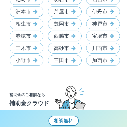
洲本市
芦屋市
伊丹市
相生市
豊岡市
神戸市
赤穂市
西脇市
宝塚市
三木市
高砂市
川西市
小野市
三田市
加西市
補助金のご相談なら
補助金クラウド
相談
無料