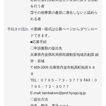
を行う者
③その他事業の趣旨に適合しないと認めら
れる者
手続きの流れ
※要綱・様式は公募ページからダウンロー
ドできます。
■応募手続
〇申請書類の提出先
兵庫県丹波県民局県民躍動室地域共創課 細
井・岩城
〒669-3309 兵庫県丹波市柏原町柏原６８
８
TEL：０７９５－７３－３７７９ FAX：０
７９５－７２－３０７７
E-mail: tambakem@pref.hyogo.lg.jp
〇提出方法
持参、郵送、電子メール