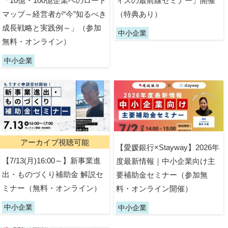
「10億・100億企業へのロード
ィスの最前線セミナー」開催
マップ～経営者が“今”知るべき
（特典あり）
成長戦略と実践例～」（参加
中小企業
無料・オンライン）
中小企業
アーカイブ視聴可能
【愛媛銀行×Stayway】2026年
【7/13(月)16:00～】新事業進
度最新情報｜中小企業向け主
出・ものづくり補助金 解説セ
要補助金セミナー（参加無
ミナー（無料・オンライン）
料・オンライン開催）
中小企業
中小企業