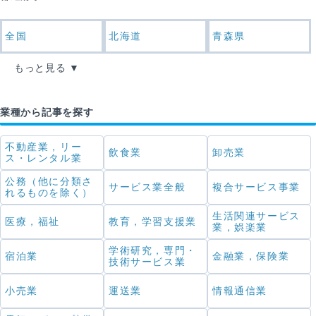
全国
北海道
青森県
もっと見る
業種から記事を探す
不動産業，リー
飲食業
卸売業
ス・レンタル業
公務（他に分類さ
サービス業全般
複合サービス事業
れるものを除く）
生活関連サービス
医療，福祉
教育，学習支援業
業，娯楽業
学術研究，専門・
宿泊業
金融業，保険業
技術サービス業
小売業
運送業
情報通信業