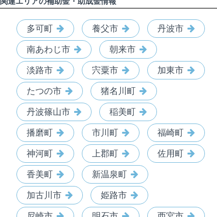
関連エリアの補助金・助成金情報
多可町
養父市
丹波市
南あわじ市
朝来市
淡路市
宍粟市
加東市
たつの市
猪名川町
丹波篠山市
稲美町
播磨町
市川町
福崎町
神河町
上郡町
佐用町
香美町
新温泉町
加古川市
姫路市
尼崎市
明石市
西宮市