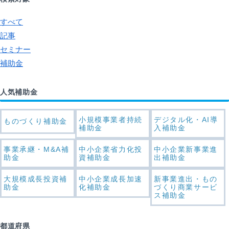
すべて
記事
セミナー
補助金
人気補助金
小規模事業者持続
デジタル化・AI導
ものづくり補助金
補助金
入補助金
事業承継・M&A補
中小企業省力化投
中小企業新事業進
助金
資補助金
出補助金
大規模成長投資補
中小企業成長加速
新事業進出・もの
助金
化補助金
づくり商業サービ
ス補助金
都道府県