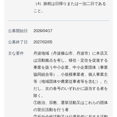
（4）旅程は日帰りまたは一泊二日である
こと。
公募開始日
2026/04/17
公募終了日
2027/02/05
主な要件
丹波地域（丹波篠山市、丹波市）に本店又
は活動拠点を有し、移住・定住を促進する
事業を扱う中小企業、中小企業団体（事業
協同組合等）、小規模事業者、個人事業主
等（地域団体や農業従事者等を含む）。た
だし、次の各号のいずれかに該当する者を
除く。
①政治、宗教、選挙活動又はこれらの団体
の宣伝活動を行う者
②反社会的活動又は公序良俗に反する活動