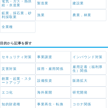
電気・ガス・熱供
製造業
建設業
給・水道業
鉱業，採石業，砂
漁業
農業，林業
利採取業
全業種
目的から記事を探す
セキュリティ対策
事業譲渡
インバウンド対策
雇用定着（福利厚
災害対策
採用・雇用関係
生）関係
創業・起業・スタ
設備投資
販路拡大
ートアップ
エコ化
海外展開
研究開発
知的財産権
事業再生・転換
コロナ関係