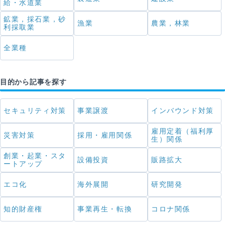
給・水道業
鉱業，採石業，砂
漁業
農業，林業
利採取業
全業種
目的から記事を探す
セキュリティ対策
事業譲渡
インバウンド対策
雇用定着（福利厚
災害対策
採用・雇用関係
生）関係
創業・起業・スタ
設備投資
販路拡大
ートアップ
エコ化
海外展開
研究開発
知的財産権
事業再生・転換
コロナ関係