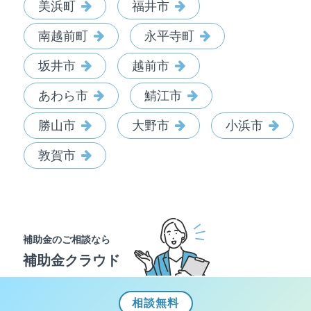
美浜町
福井市
南越前町
永平寺町
坂井市
越前市
あわら市
鯖江市
勝山市
大野市
小浜市
敦賀市
補助金のご相談なら
補助金クラウド
相談
無料