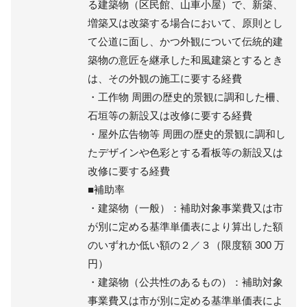
る建築物（区民館、山車小屋）で、新築、
増築又は改築する場合において、原則とし
て公道に面し、かつ外観について伝統的建
築物の意匠を継承した和風建築とするとき
は、その外観の施工に要する経費
・工作物 周囲の歴史的景観に調和した柵、
石垣等の新設又は改修に要する経費
・屋外広告物等 周囲の歴史的景観に調和し
たデザインや色彩とする看板等の新設又は
改修に要する経費
■補助率
・建築物（一般）：補助対象事業費又は市
が別に定める基準単価表により算出した額
のいずれか低い額の２／３（限度額 300 万
円）
・建築物（公共性のあるもの）：補助対象
事業費又は市が別に定める基準単価表によ