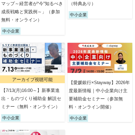
マップ～経営者が“今”知るべき
（特典あり）
成長戦略と実践例～」（参加
中小企業
無料・オンライン）
中小企業
アーカイブ視聴可能
【愛媛銀行×Stayway】2026年
【7/13(月)16:00～】新事業進
度最新情報｜中小企業向け主
出・ものづくり補助金 解説セ
要補助金セミナー（参加無
ミナー（無料・オンライン）
料・オンライン開催）
中小企業
中小企業