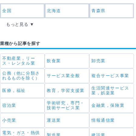
全国
北海道
青森県
もっと見る
業種から記事を探す
不動産業，リー
飲食業
卸売業
ス・レンタル業
公務（他に分類さ
サービス業全般
複合サービス事業
れるものを除く）
生活関連サービス
医療，福祉
教育，学習支援業
業，娯楽業
学術研究，専門・
宿泊業
金融業，保険業
技術サービス業
小売業
運送業
情報通信業
電気・ガス・熱供
製造業
建設業