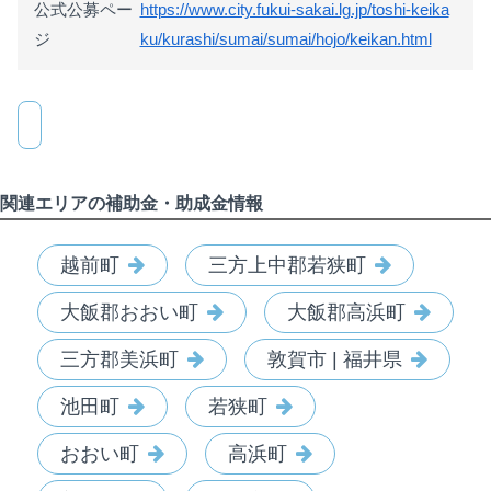
公式公募ペー
https://www.city.fukui-sakai.lg.jp/toshi-keika
ジ
ku/kurashi/sumai/sumai/hojo/keikan.html
関連エリアの補助金・助成金情報
越前町
三方上中郡若狭町
大飯郡おおい町
大飯郡高浜町
三方郡美浜町
敦賀市 | 福井県
池田町
若狭町
おおい町
高浜町