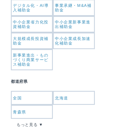
デジタル化・AI導
事業承継・M&A補
入補助金
助金
中小企業省力化投
中小企業新事業進
資補助金
出補助金
大規模成長投資補
中小企業成長加速
助金
化補助金
新事業進出・もの
づくり商業サービ
ス補助金
都道府県
全国
北海道
青森県
もっと見る