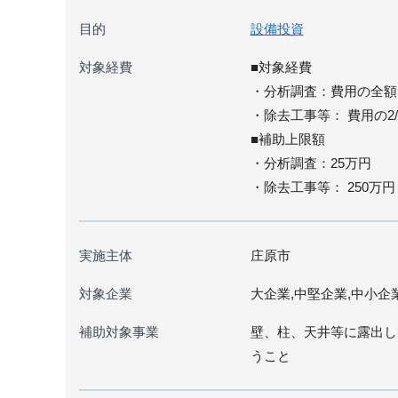
目的
設備投資
対象経費
■対象経費
・分析調査：費用の全額
・除去工事等： 費用の2/
■補助上限額
・分析調査：25万円
・除去工事等： 250万円
実施主体
庄原市
対象企業
大企業,中堅企業,中小企
補助対象事業
壁、柱、天井等に露出し
うこと