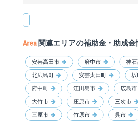
Area
関連エリアの補助金・助成金
安芸高田市
府中市
神石
北広島町
安芸太田町
坂
府中町
江田島市
広島市
大竹市
庄原市
三次市
三原市
竹原市
呉市