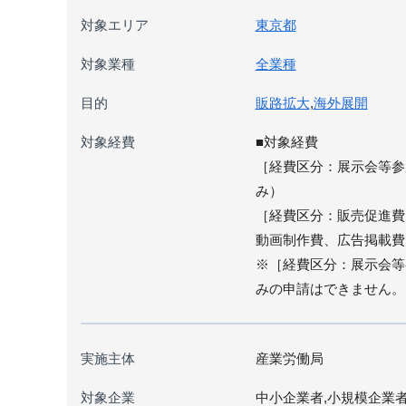
対象エリア
東京都
対象業種
全業種
目的
販路拡大
,
海外展開
対象経費
■対象経費
［経費区分：展示会等参
み）
［経費区分：販売促進費
動画制作費、広告掲載費
※［経費区分：展示会等
みの申請はできません。
実施主体
産業労働局
対象企業
中小企業者,小規模企業