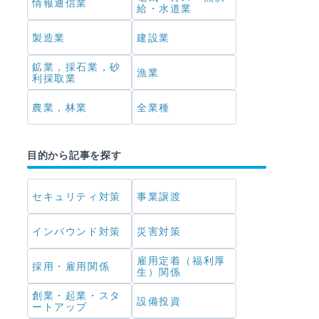
情報通信業
給・水道業
製造業
建設業
鉱業，採石業，砂
漁業
利採取業
農業，林業
全業種
目的から記事を探す
セキュリティ対策
事業譲渡
インバウンド対策
災害対策
雇用定着（福利厚
採用・雇用関係
生）関係
創業・起業・スタ
設備投資
ートアップ