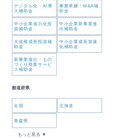
デジタル化・AI導
事業承継・M&A補
入補助金
助金
中小企業省力化投
中小企業新事業進
資補助金
出補助金
大規模成長投資補
中小企業成長加速
助金
化補助金
新事業進出・もの
づくり商業サービ
ス補助金
都道府県
全国
北海道
青森県
もっと見る