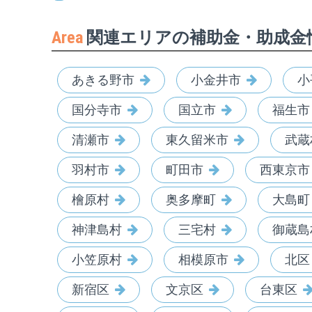
Area
関連エリアの補助金・助成金
あきる野市
小金井市
小
国分寺市
国立市
福生市
清瀬市
東久留米市
武蔵
羽村市
町田市
西東京市
檜原村
奥多摩町
大島町
神津島村
三宅村
御蔵島
小笠原村
相模原市
北区
新宿区
文京区
台東区