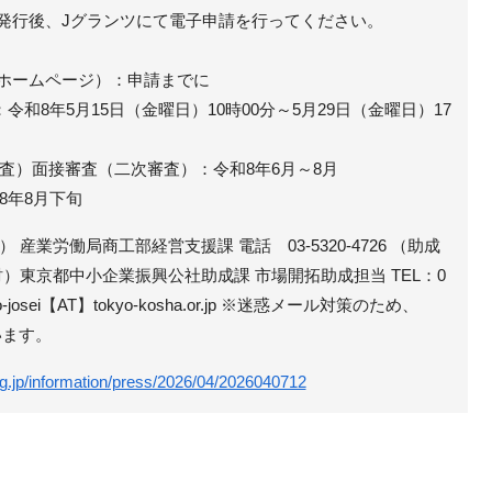
の発行後、Jグランツにて電子申請を行ってください。
国ホームページ）：申請までに
令和8年5月15日（金曜日）10時00分～5月29日（金曜日）17
査）面接審査（二次審査）：令和8年6月～8月
8年8月下旬
産業労働局商工部経営支援課 電話 03-5320-4726 （助成
）東京都中小企業振興公社助成課 市場開拓助成担当 TEL：0
hijo-josei【AT】tokyo-kosha.or.jp ※迷惑メール対策のため、
います。
lg.jp/information/press/2026/04/2026040712