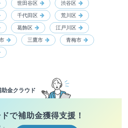
世田谷区
渋谷区
千代田区
荒川区
葛飾区
江戸川区
市
三鷹市
青梅市
補助金クラウド
ードで
補助金獲得支援！
）。