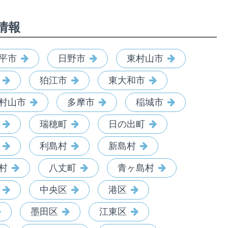
情報
平市
日野市
東村山市
狛江市
東大和市
村山市
多摩市
稲城市
瑞穂町
日の出町
利島村
新島村
村
八丈町
青ヶ島村
中央区
港区
墨田区
江東区