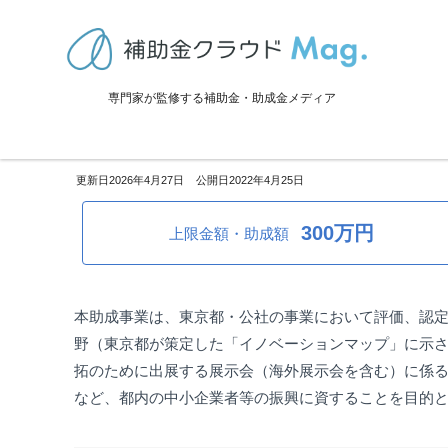
TOP
>
補助金・助成金詳細
>
販路拡大
>
東京都：令和8年度 市場開拓
専門家が監修する補助金・助成金メディア
東京都：令和8年度 市場開拓助
2026年4月27日
2022年4月25日
300万円
上限金額・助成額
本助成事業は、東京都・公社の事業において評価、認
野（東京都が策定した「イノベーションマップ」に示
拓のために出展する展示会（海外展示会を含む）に係
など、都内の中小企業者等の振興に資することを目的