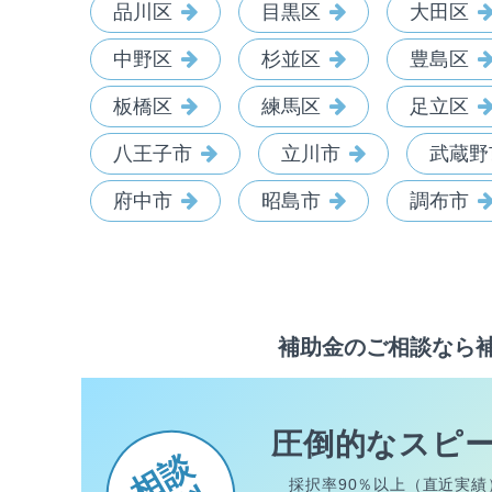
品川区
目黒区
大田区
中野区
杉並区
豊島区
板橋区
練馬区
足立区
八王子市
立川市
武蔵野
府中市
昭島市
調布市
補助金のご相談なら
圧倒的なスピ
相談
採択率90％以上（直近実績