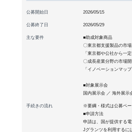
公募開始日
2026/05/15
公募終了日
2026/05/29
主な要件
■助成対象商品
〇東京都支援製品の市場
「東京都や公社から一定
〇成長産業分野の市場開
「イノベーションマップ
■対象展示会
国内展示会 ／ 海外展示
手続きの流れ
※要綱・様式は公募ペー
■申請方法
申請は、国が提供する電
Jグランツを利用するに