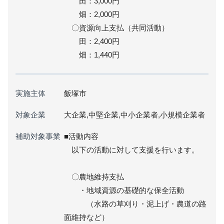
田：3,000円
畑：2,000円
〇資源向上支払（共同活動）
田：2,400円
畑：1,440円
実施主体
飯塚市
対象企業
大企業,中堅企業,中小企業者,小規模企業者
補助対象事業
■活動内容
以下の活動に対して支援を行います。
〇農地維持支払
・地域資源の基礎的な保全活動
（水路の草刈り・泥上げ・農道の路
面維持など）