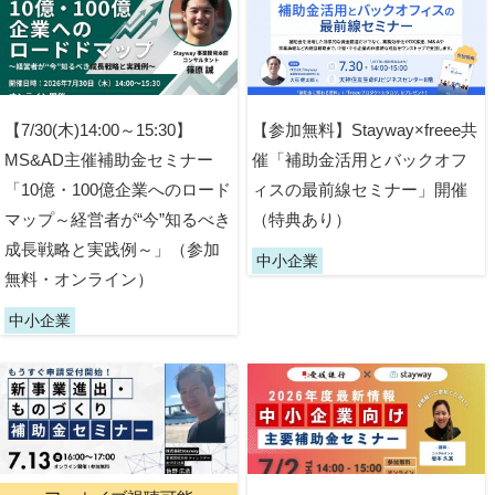
【7/30(木)14:00～15:30】
【参加無料】Stayway×freee共
MS&AD主催補助金セミナー
催「補助金活用とバックオフ
「10億・100億企業へのロード
ィスの最前線セミナー」開催
マップ～経営者が“今”知るべき
（特典あり）
成長戦略と実践例～」（参加
中小企業
無料・オンライン）
中小企業