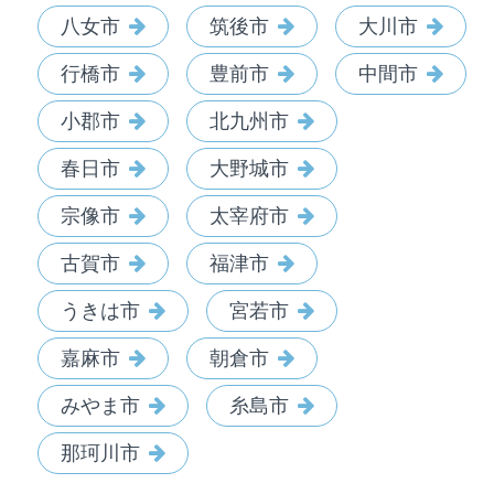
八女市
筑後市
大川市
行橋市
豊前市
中間市
小郡市
北九州市
春日市
大野城市
宗像市
太宰府市
古賀市
福津市
うきは市
宮若市
嘉麻市
朝倉市
みやま市
糸島市
那珂川市