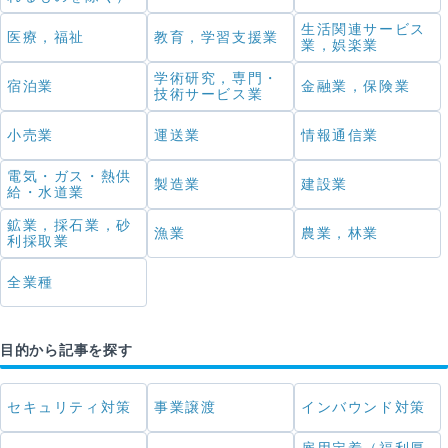
生活関連サービス
医療，福祉
教育，学習支援業
業，娯楽業
学術研究，専門・
宿泊業
金融業，保険業
技術サービス業
小売業
運送業
情報通信業
電気・ガス・熱供
製造業
建設業
給・水道業
鉱業，採石業，砂
漁業
農業，林業
利採取業
全業種
目的から記事を探す
セキュリティ対策
事業譲渡
インバウンド対策