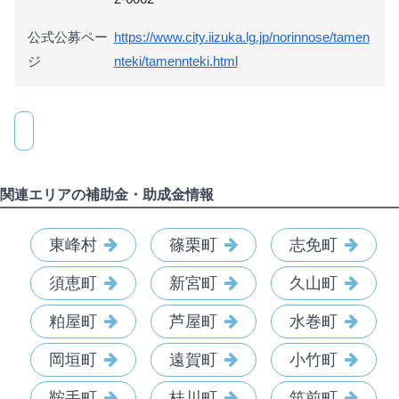
公式公募ペー
https://www.city.iizuka.lg.jp/norinnose/tamen
ジ
nteki/tamennteki.html
関連エリアの補助金・助成金情報
東峰村
篠栗町
志免町
須恵町
新宮町
久山町
粕屋町
芦屋町
水巻町
岡垣町
遠賀町
小竹町
鞍手町
桂川町
筑前町