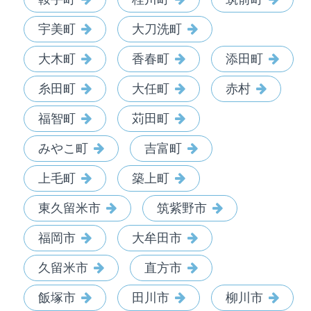
宇美町
大刀洗町
大木町
香春町
添田町
糸田町
大任町
赤村
福智町
苅田町
みやこ町
吉富町
上毛町
築上町
東久留米市
筑紫野市
福岡市
大牟田市
久留米市
直方市
飯塚市
田川市
柳川市