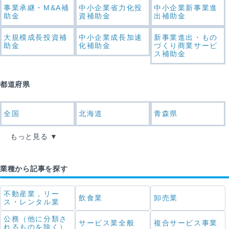
事業承継・M&A補
中小企業省力化投
中小企業新事業進
助金
資補助金
出補助金
大規模成長投資補
中小企業成長加速
新事業進出・もの
助金
化補助金
づくり商業サービ
ス補助金
都道府県
全国
北海道
青森県
もっと見る
業種から記事を探す
不動産業，リー
飲食業
卸売業
ス・レンタル業
公務（他に分類さ
サービス業全般
複合サービス事業
れるものを除く）