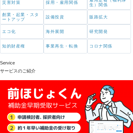
雇用定着（福利厚
災害対策
採用・雇用関係
生）関係
創業・起業・スタ
設備投資
販路拡大
ートアップ
エコ化
海外展開
研究開発
知的財産権
事業再生・転換
コロナ関係
Service
サービスのご紹介