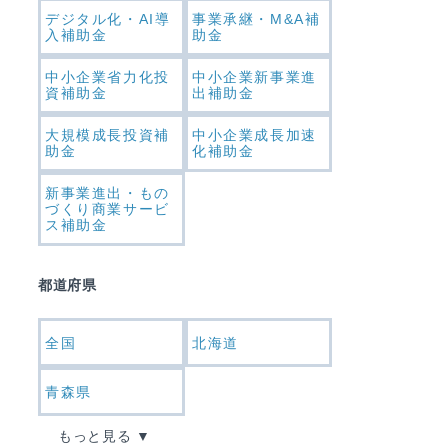
デジタル化・AI導
事業承継・M&A補
入補助金
助金
中小企業省力化投
中小企業新事業進
資補助金
出補助金
大規模成長投資補
中小企業成長加速
助金
化補助金
新事業進出・もの
づくり商業サービ
ス補助金
都道府県
全国
北海道
青森県
もっと見る