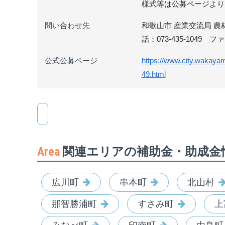
様式等は公募ページより
問い合わせ先
和歌山市 産業交流局 農林
話：073-435-1049 ファ
公式公募ページ
https://www.city.wakay
49.html
Area
関連エリアの補助金・助成金
広川町
串本町
北山村
那智勝浦町
すさみ町
上