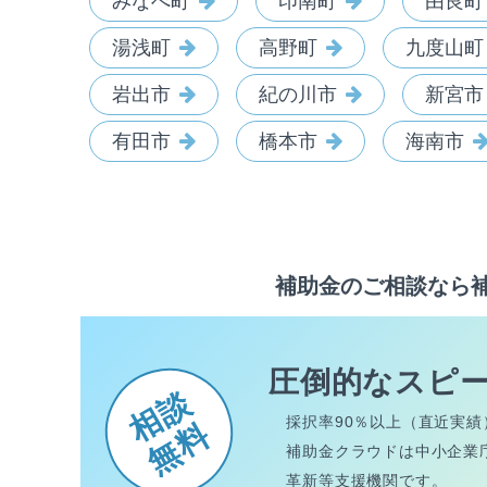
みなべ町
印南町
由良町
湯浅町
高野町
九度山町
岩出市
紀の川市
新宮市
有田市
橋本市
海南市
補助金のご相談なら
圧倒的なスピ
相談
採択率90％以上（直近実績
無料
補助金クラウドは中小企業
革新等支援機関です。