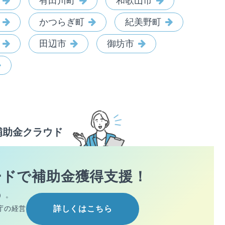
有田川町
和歌山市
かつらぎ町
紀美野町
田辺市
御坊市
補助金クラウド
ードで
補助金獲得支援！
）。
庁の経営
詳しくはこちら