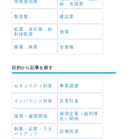
情報通信業
給・水道業
製造業
建設業
鉱業，採石業，砂
漁業
利採取業
農業，林業
全業種
目的から記事を探す
セキュリティ対策
事業譲渡
インバウンド対策
災害対策
雇用定着（福利厚
採用・雇用関係
生）関係
創業・起業・スタ
設備投資
ートアップ