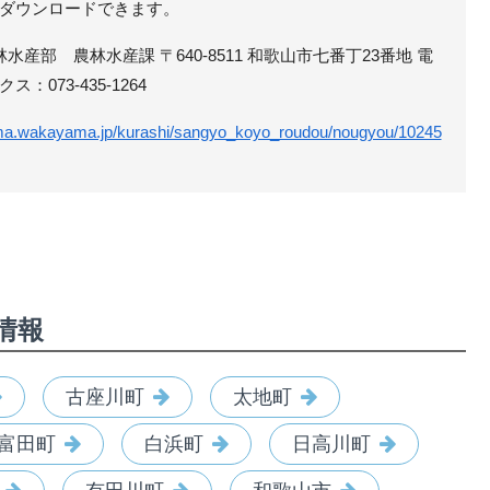
ダウンロードできます。
水産部 農林水産課 〒640-8511 和歌山市七番丁23番地 電
クス：073-435-1264
ama.wakayama.jp/kurashi/sangyo_koyo_roudou/nougyou/10245
情報
古座川町
太地町
富田町
白浜町
日高川町