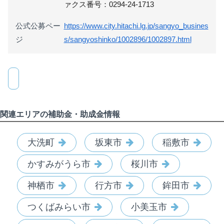
ァクス番号：0294-24-1713
公式公募ペー
https://www.city.hitachi.lg.jp/sangyo_busines
ジ
s/sangyoshinko/1002896/1002897.html
関連エリアの補助金・助成金情報
大洗町
坂東市
稲敷市
かすみがうら市
桜川市
神栖市
行方市
鉾田市
つくばみらい市
小美玉市