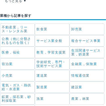
もっと見る
業種から記事を探す
不動産業，リー
飲食業
卸売業
ス・レンタル業
公務（他に分類さ
サービス業全般
複合サービス事業
れるものを除く）
生活関連サービス
医療，福祉
教育，学習支援業
業，娯楽業
学術研究，専門・
宿泊業
金融業，保険業
技術サービス業
小売業
運送業
情報通信業
電気・ガス・熱供
製造業
建設業
給・水道業
鉱業，採石業，砂
漁業
農業，林業
利採取業