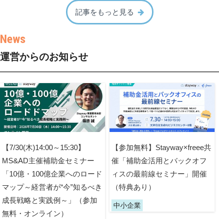
記事をもっと見る
運営からのお知らせ
【7/30(木)14:00～15:30】
【参加無料】Stayway×freee共
MS&AD主催補助金セミナー
催「補助金活用とバックオフ
「10億・100億企業へのロード
ィスの最前線セミナー」開催
マップ～経営者が“今”知るべき
（特典あり）
成長戦略と実践例～」（参加
中小企業
無料・オンライン）