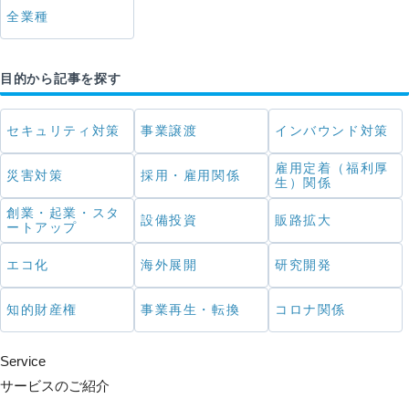
全業種
目的から記事を探す
セキュリティ対策
事業譲渡
インバウンド対策
雇用定着（福利厚
災害対策
採用・雇用関係
生）関係
創業・起業・スタ
設備投資
販路拡大
ートアップ
エコ化
海外展開
研究開発
知的財産権
事業再生・転換
コロナ関係
Service
サービスのご紹介