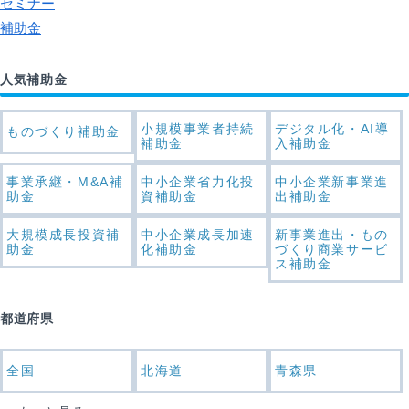
セミナー
補助金
人気補助金
小規模事業者持続
デジタル化・AI導
ものづくり補助金
補助金
入補助金
事業承継・M&A補
中小企業省力化投
中小企業新事業進
助金
資補助金
出補助金
大規模成長投資補
中小企業成長加速
新事業進出・もの
助金
化補助金
づくり商業サービ
ス補助金
都道府県
全国
北海道
青森県