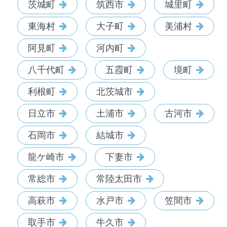
茨城町
筑西市
城里町
東海村
大子町
美浦村
阿見町
河内町
八千代町
五霞町
境町
利根町
北茨城市
日立市
土浦市
古河市
石岡市
結城市
龍ケ崎市
下妻市
常総市
常陸太田市
高萩市
水戸市
笠間市
取手市
牛久市