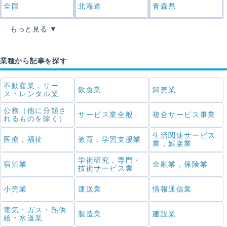
全国
北海道
青森県
もっと見る
業種から記事を探す
不動産業，リー
飲食業
卸売業
ス・レンタル業
公務（他に分類さ
サービス業全般
複合サービス事業
れるものを除く）
生活関連サービス
医療，福祉
教育，学習支援業
業，娯楽業
学術研究，専門・
宿泊業
金融業，保険業
技術サービス業
小売業
運送業
情報通信業
電気・ガス・熱供
製造業
建設業
給・水道業