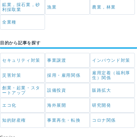
鉱業，採石業，砂
漁業
農業，林業
利採取業
全業種
目的から記事を探す
セキュリティ対策
事業譲渡
インバウンド対策
雇用定着（福利厚
災害対策
採用・雇用関係
生）関係
創業・起業・スタ
設備投資
販路拡大
ートアップ
エコ化
海外展開
研究開発
知的財産権
事業再生・転換
コロナ関係