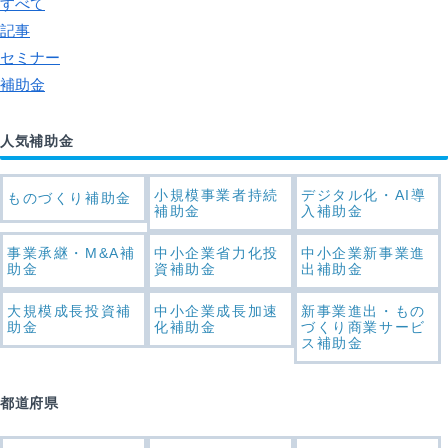
すべて
記事
セミナー
補助金
人気補助金
小規模事業者持続
デジタル化・AI導
ものづくり補助金
補助金
入補助金
事業承継・M&A補
中小企業省力化投
中小企業新事業進
助金
資補助金
出補助金
大規模成長投資補
中小企業成長加速
新事業進出・もの
助金
化補助金
づくり商業サービ
ス補助金
都道府県