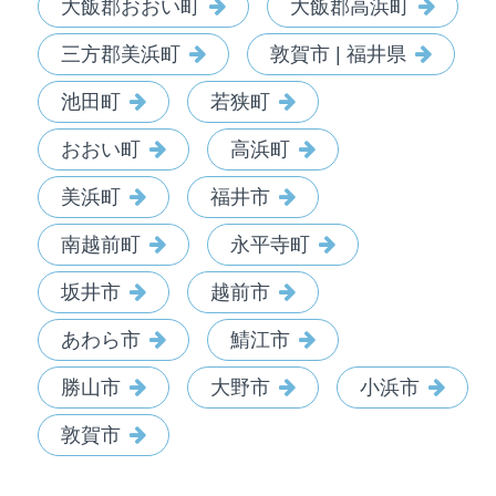
大飯郡おおい町
大飯郡高浜町
三方郡美浜町
敦賀市 | 福井県
池田町
若狭町
おおい町
高浜町
美浜町
福井市
南越前町
永平寺町
坂井市
越前市
あわら市
鯖江市
勝山市
大野市
小浜市
敦賀市