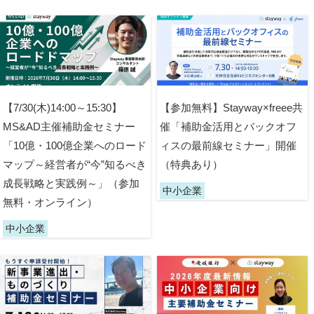
【7/30(木)14:00～15:30】
【参加無料】Stayway×freee共
MS&AD主催補助金セミナー
催「補助金活用とバックオフ
「10億・100億企業へのロード
ィスの最前線セミナー」開催
マップ～経営者が“今”知るべき
（特典あり）
成長戦略と実践例～」（参加
中小企業
無料・オンライン）
中小企業