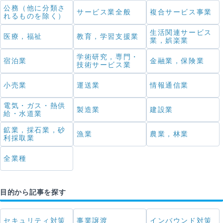
公務（他に分類さ
サービス業全般
複合サービス事業
れるものを除く）
生活関連サービス
医療，福祉
教育，学習支援業
業，娯楽業
学術研究，専門・
宿泊業
金融業，保険業
技術サービス業
小売業
運送業
情報通信業
電気・ガス・熱供
製造業
建設業
給・水道業
鉱業，採石業，砂
漁業
農業，林業
利採取業
全業種
目的から記事を探す
セキュリティ対策
事業譲渡
インバウンド対策