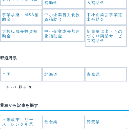
補助金
入補助金
事業承継・M&A補
中小企業省力化投
中小企業新事業進
助金
資補助金
出補助金
大規模成長投資補
中小企業成長加速
新事業進出・もの
助金
化補助金
づくり商業サービ
ス補助金
都道府県
全国
北海道
青森県
もっと見る
業種から記事を探す
不動産業，リー
飲食業
卸売業
ス・レンタル業