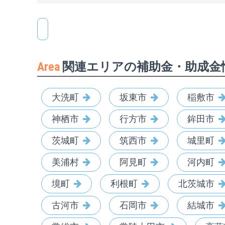
Area
関連エリアの補助金・助成金
大洗町
坂東市
稲敷市
神栖市
行方市
鉾田市
茨城町
筑西市
城里町
美浦村
阿見町
河内町
境町
利根町
北茨城市
古河市
石岡市
結城市