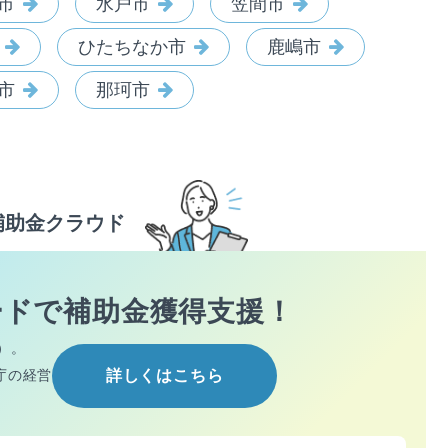
市
水戸市
笠間市
ひたちなか市
鹿嶋市
市
那珂市
補助金クラウド
ードで
補助金獲得支援！
）。
庁の経営
詳しくはこちら