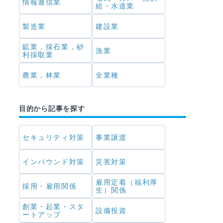
情報通信業
給・水道業
製造業
建設業
鉱業，採石業，砂
漁業
利採取業
農業，林業
全業種
目的から記事を探す
セキュリティ対策
事業譲渡
インバウンド対策
災害対策
雇用定着（福利厚
採用・雇用関係
生）関係
創業・起業・スタ
設備投資
ートアップ