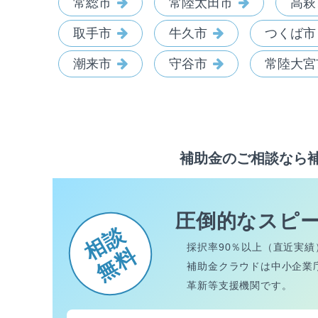
常総市
常陸太田市
高萩
取手市
牛久市
つくば市
潮来市
守谷市
常陸大宮
補助金のご相談なら
圧倒的なスピ
相談
採択率90％以上（直近実績
無料
補助金クラウドは中小企業
革新等支援機関です。