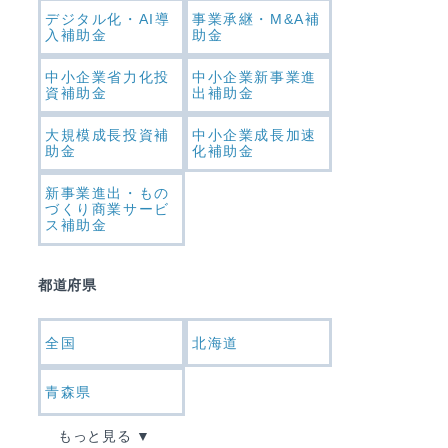
デジタル化・AI導
事業承継・M&A補
入補助金
助金
中小企業省力化投
中小企業新事業進
資補助金
出補助金
大規模成長投資補
中小企業成長加速
助金
化補助金
新事業進出・もの
づくり商業サービ
ス補助金
都道府県
全国
北海道
青森県
もっと見る