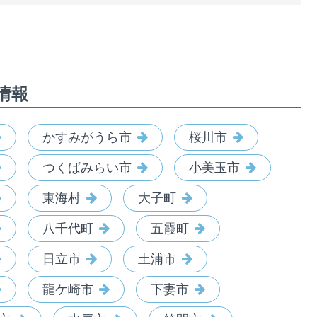
情報
かすみがうら市
桜川市
つくばみらい市
小美玉市
東海村
大子町
八千代町
五霞町
日立市
土浦市
龍ケ崎市
下妻市