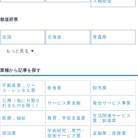
ス補助金
都道府県
全国
北海道
青森県
もっと見る
業種から記事を探す
不動産業，リー
飲食業
卸売業
ス・レンタル業
公務（他に分類さ
サービス業全般
複合サービス事業
れるものを除く）
生活関連サービス
医療，福祉
教育，学習支援業
業，娯楽業
学術研究，専門・
宿泊業
金融業，保険業
技術サービス業