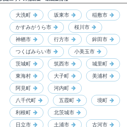
大洗町
坂東市
稲敷市
かすみがうら市
桜川市
神栖市
行方市
鉾田市
つくばみらい市
小美玉市
茨城町
筑西市
城里町
東海村
大子町
美浦村
阿見町
河内町
八千代町
五霞町
境町
利根町
北茨城市
日立市
土浦市
古河市