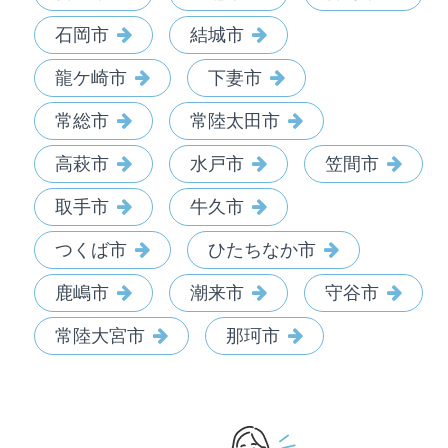
石岡市
結城市
龍ケ崎市
下妻市
常総市
常陸太田市
高萩市
水戸市
笠間市
取手市
牛久市
つくば市
ひたちなか市
鹿嶋市
潮来市
守谷市
常陸大宮市
那珂市