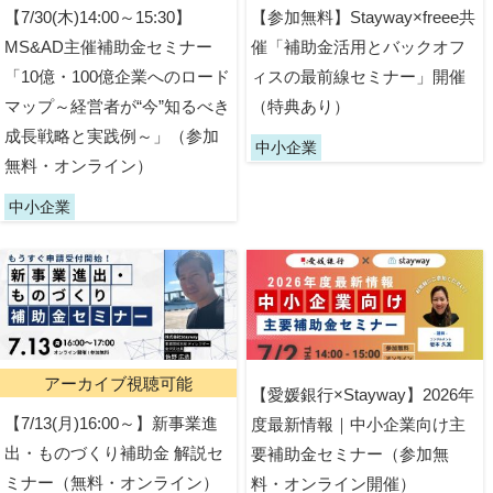
【7/30(木)14:00～15:30】
【参加無料】Stayway×freee共
MS&AD主催補助金セミナー
催「補助金活用とバックオフ
「10億・100億企業へのロード
ィスの最前線セミナー」開催
マップ～経営者が“今”知るべき
（特典あり）
成長戦略と実践例～」（参加
中小企業
無料・オンライン）
中小企業
アーカイブ視聴可能
【愛媛銀行×Stayway】2026年
【7/13(月)16:00～】新事業進
度最新情報｜中小企業向け主
出・ものづくり補助金 解説セ
要補助金セミナー（参加無
ミナー（無料・オンライン）
料・オンライン開催）