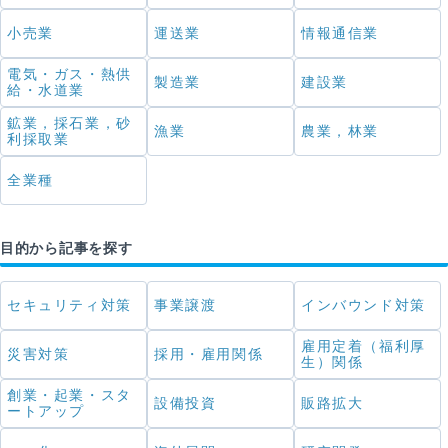
小売業
運送業
情報通信業
電気・ガス・熱供
製造業
建設業
給・水道業
鉱業，採石業，砂
漁業
農業，林業
利採取業
全業種
目的から記事を探す
セキュリティ対策
事業譲渡
インバウンド対策
雇用定着（福利厚
災害対策
採用・雇用関係
生）関係
創業・起業・スタ
設備投資
販路拡大
ートアップ