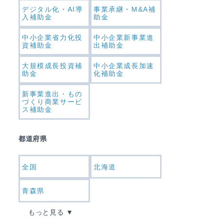
デジタル化・AI導
事業承継・M&A補
入補助金
助金
中小企業省力化投
中小企業新事業進
資補助金
出補助金
大規模成長投資補
中小企業成長加速
助金
化補助金
新事業進出・もの
づくり商業サービ
ス補助金
都道府県
全国
北海道
青森県
もっと見る