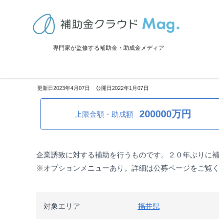
TOP
>
補助金・助成金詳細
>
設備投資
>
福井県：企業誘致補助金＜ホ
専門家が監修する補助金・助成金メディア
福井県：企業誘致補助金＜ホテ
2023年4月07日
2022年1月07日
200000万円
上限金額・助成額
企業誘致に対する補助を行うものです。２０年ぶりに
※オプションメニューあり。詳細は公募ページをご覧
対象エリア
福井県