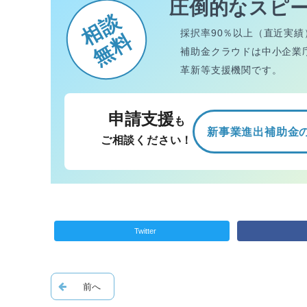
圧倒的なスピ
相談
採択率90％以上（直近実績
無料
補助金クラウドは中小企業
革新等支援機関です。
申請支援
も
新事業進出補助金
ご相談ください！
Twitter