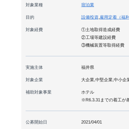
対象業種
宿泊業
目的
設備投資
,
雇用定着（福
対象経費
①土地取得造成経費
②工場等建設経費
③機械装置等取得経費
実施主体
福井県
対象企業
大企業,中堅企業,中小企
補助対象事業
ホテル
※R6.3.31までの着工が
公募開始日
2021/04/01