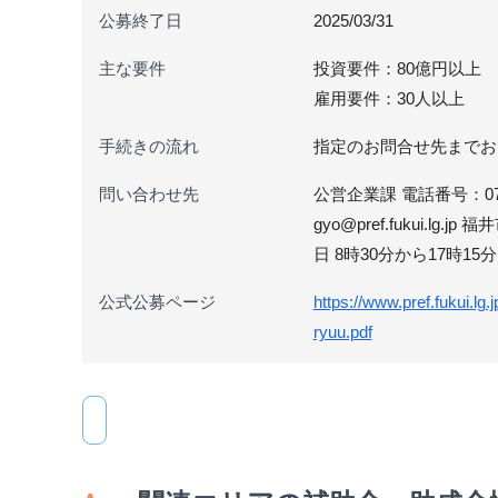
公募終了日
2025/03/31
主な要件
投資要件：80億円以上
雇用要件：30人以上
手続きの流れ
指定のお問合せ先までお
問い合わせ先
公営企業課 電話番号：0776-
gyo@pref.fukui.l
日 8時30分から17時
公式公募ページ
https://www.pref.fukui.lg
ryuu.pdf