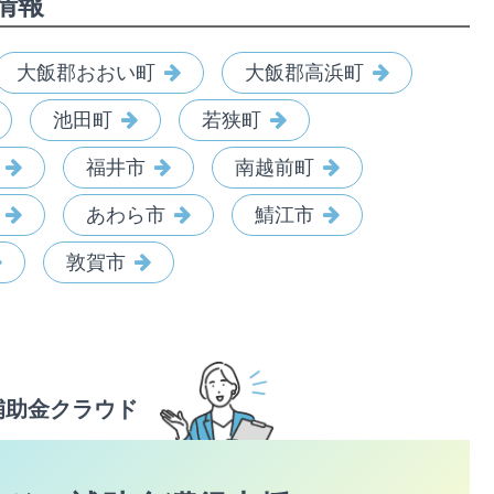
情報
大飯郡おおい町
大飯郡高浜町
池田町
若狭町
福井市
南越前町
あわら市
鯖江市
敦賀市
補助金クラウド