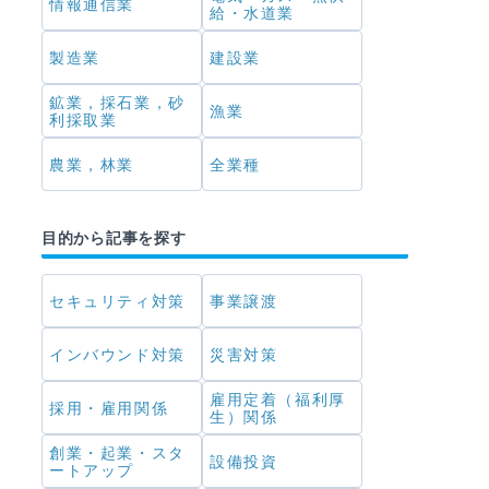
情報通信業
給・水道業
製造業
建設業
鉱業，採石業，砂
漁業
利採取業
農業，林業
全業種
目的から記事を探す
セキュリティ対策
事業譲渡
インバウンド対策
災害対策
雇用定着（福利厚
採用・雇用関係
生）関係
創業・起業・スタ
設備投資
ートアップ