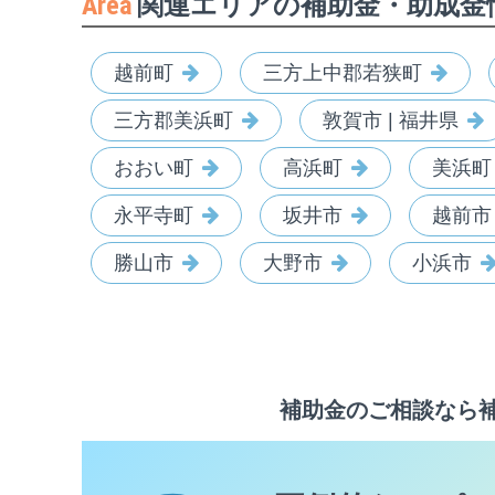
Area
関連エリアの補助金・助成金
越前町
三方上中郡若狭町
三方郡美浜町
敦賀市 | 福井県
おおい町
高浜町
美浜町
永平寺町
坂井市
越前市
勝山市
大野市
小浜市
補助金のご相談なら