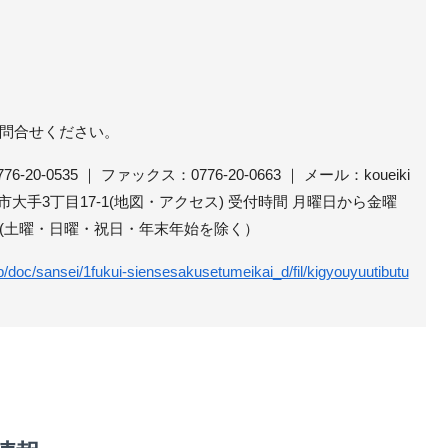
問合せください。
20-0535 ｜ ファックス：0776-20-0663 ｜ メール：koueiki
g.jp 福井市大手3丁目17-1(地図・アクセス) 受付時間 月曜日から金曜
15分(土曜・日曜・祝日・年末年始を除く）
.jp/doc/sansei/1fukui-siensesakusetumeikai_d/fil/kigyouyuutibutu