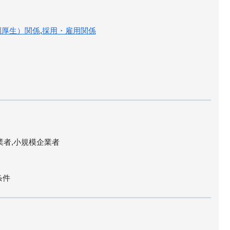
利厚生）関係
,
採用・雇用関係
業者,小規模企業者
条件