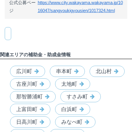
公式公募ペー
https://www.city.wakayama.wakayama.jp/10
ジ
16047/sangyoukigyousien/1017324.html
関連エリアの補助金・助成金情報
広川町
串本町
北山村
古座川町
太地町
那智勝浦町
すさみ町
上富田町
白浜町
日高川町
みなべ町