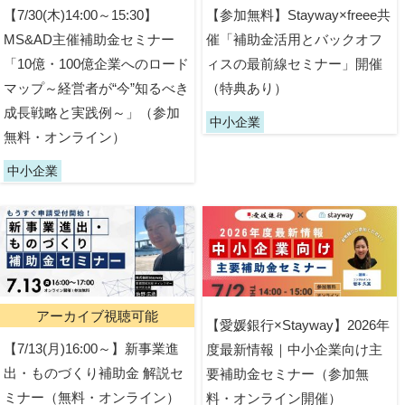
【7/30(木)14:00～15:30】
【参加無料】Stayway×freee共
MS&AD主催補助金セミナー
催「補助金活用とバックオフ
「10億・100億企業へのロード
ィスの最前線セミナー」開催
マップ～経営者が“今”知るべき
（特典あり）
成長戦略と実践例～」（参加
中小企業
無料・オンライン）
中小企業
アーカイブ視聴可能
【愛媛銀行×Stayway】2026年
【7/13(月)16:00～】新事業進
度最新情報｜中小企業向け主
出・ものづくり補助金 解説セ
要補助金セミナー（参加無
ミナー（無料・オンライン）
料・オンライン開催）