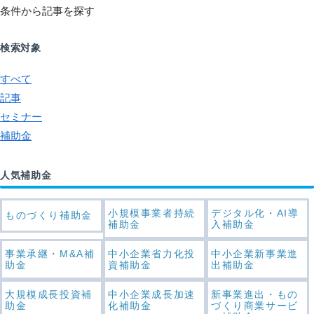
条件から記事を探す
検索対象
すべて
記事
セミナー
補助金
人気補助金
小規模事業者持続
デジタル化・AI導
ものづくり補助金
補助金
入補助金
事業承継・M&A補
中小企業省力化投
中小企業新事業進
助金
資補助金
出補助金
大規模成長投資補
中小企業成長加速
新事業進出・もの
助金
化補助金
づくり商業サービ