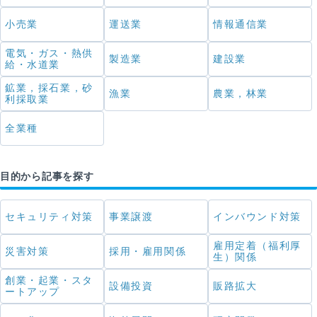
小売業
運送業
情報通信業
電気・ガス・熱供
製造業
建設業
給・水道業
鉱業，採石業，砂
漁業
農業，林業
利採取業
全業種
目的から記事を探す
セキュリティ対策
事業譲渡
インバウンド対策
雇用定着（福利厚
災害対策
採用・雇用関係
生）関係
創業・起業・スタ
設備投資
販路拡大
ートアップ