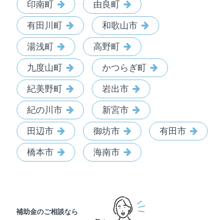
印南町
由良町
有田川町
和歌山市
湯浅町
高野町
九度山町
かつらぎ町
紀美野町
岩出市
紀の川市
新宮市
田辺市
御坊市
有田市
橋本市
海南市
補助金のご相談なら