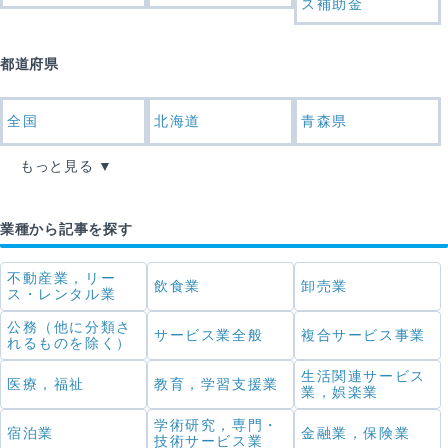
ス補助金
都道府県
全国
北海道
青森県
もっと見る
業種から記事を探す
不動産業，リー
飲食業
卸売業
ス・レンタル業
公務（他に分類さ
サービス業全般
複合サービス事業
れるものを除く）
生活関連サービス
医療，福祉
教育，学習支援業
業，娯楽業
学術研究，専門・
宿泊業
金融業，保険業
技術サービス業