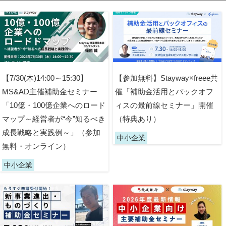
【7/30(木)14:00～15:30】
【参加無料】Stayway×freee共
MS&AD主催補助金セミナー
催「補助金活用とバックオフ
「10億・100億企業へのロード
ィスの最前線セミナー」開催
マップ～経営者が“今”知るべき
（特典あり）
成長戦略と実践例～」（参加
中小企業
無料・オンライン）
中小企業