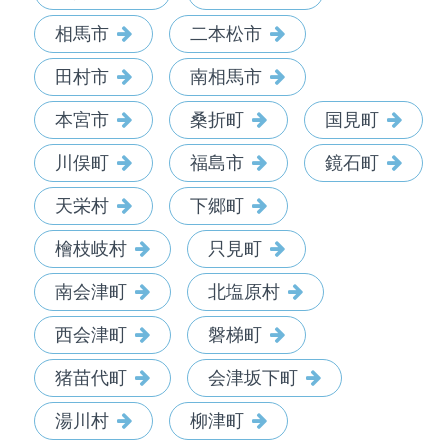
相馬市
二本松市
田村市
南相馬市
本宮市
桑折町
国見町
川俣町
福島市
鏡石町
天栄村
下郷町
檜枝岐村
只見町
南会津町
北塩原村
西会津町
磐梯町
猪苗代町
会津坂下町
湯川村
柳津町