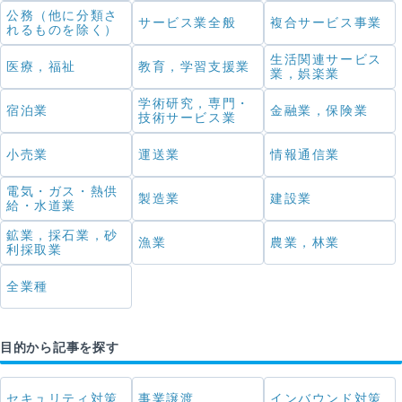
公務（他に分類さ
サービス業全般
複合サービス事業
れるものを除く）
生活関連サービス
医療，福祉
教育，学習支援業
業，娯楽業
学術研究，専門・
宿泊業
金融業，保険業
技術サービス業
小売業
運送業
情報通信業
電気・ガス・熱供
製造業
建設業
給・水道業
鉱業，採石業，砂
漁業
農業，林業
利採取業
全業種
目的から記事を探す
セキュリティ対策
事業譲渡
インバウンド対策