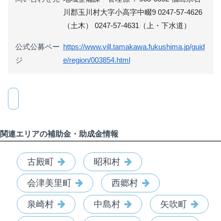
川郡玉川村大字小高字中畷9 0247-57-4626
（土木） 0247-57-4631（上・下水道）
公式公募ペー
https://www.vill.tamakawa.fukushima.jp/guid
ジ
e/region/003854.html
関連エリアの補助金・助成金情報
古殿町
昭和村
会津美里町
西郷村
泉崎村
中島村
矢吹町