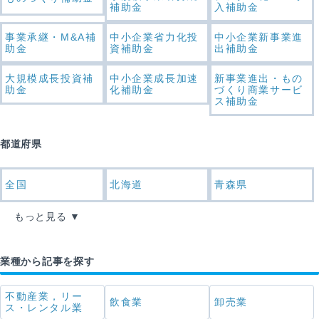
補助金
入補助金
事業承継・M&A補
中小企業省力化投
中小企業新事業進
助金
資補助金
出補助金
大規模成長投資補
中小企業成長加速
新事業進出・もの
助金
化補助金
づくり商業サービ
ス補助金
都道府県
全国
北海道
青森県
もっと見る
業種から記事を探す
不動産業，リー
飲食業
卸売業
ス・レンタル業