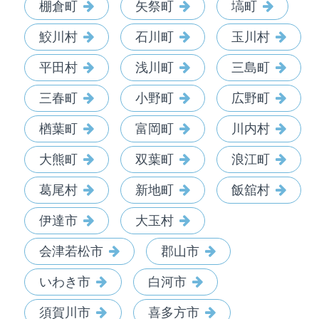
棚倉町
矢祭町
塙町
鮫川村
石川町
玉川村
平田村
浅川町
三島町
三春町
小野町
広野町
楢葉町
富岡町
川内村
大熊町
双葉町
浪江町
葛尾村
新地町
飯舘村
伊達市
大玉村
会津若松市
郡山市
いわき市
白河市
須賀川市
喜多方市