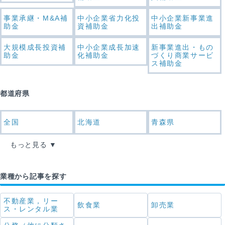
事業承継・M&A補
中小企業省力化投
中小企業新事業進
助金
資補助金
出補助金
大規模成長投資補
中小企業成長加速
新事業進出・もの
助金
化補助金
づくり商業サービ
ス補助金
都道府県
全国
北海道
青森県
もっと見る
業種から記事を探す
不動産業，リー
飲食業
卸売業
ス・レンタル業