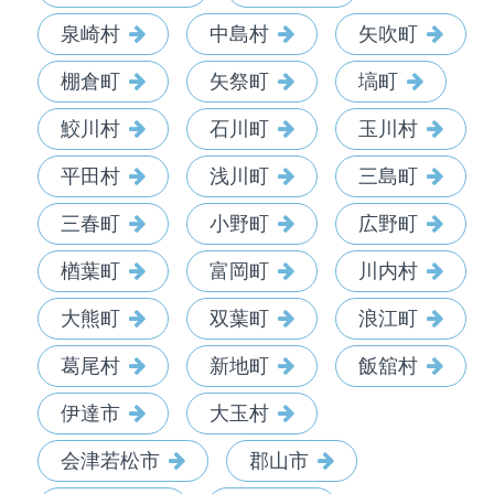
泉崎村
中島村
矢吹町
棚倉町
矢祭町
塙町
鮫川村
石川町
玉川村
平田村
浅川町
三島町
三春町
小野町
広野町
楢葉町
富岡町
川内村
大熊町
双葉町
浪江町
葛尾村
新地町
飯舘村
伊達市
大玉村
会津若松市
郡山市