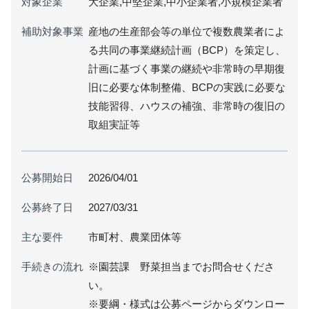
対象企業
大企業,中堅企業,中小企業者,小規模企業者
補助対象事業
産地の生産部会等の単位で複数農業者によ
る共同の事業継続計画（BCP）を策定し、
計画に基づく事業の継続や非常時の早期復
旧に必要な体制整備、BCPの実践に必要な
技能習得、ハウスの補強、非常時の復旧の
取組実証等
公募開始日
2026/04/01
公募終了日
2027/03/31
主な要件
市町村、農業団体等
手続きの流れ
※園芸課 野菜担当までお問合せくださ
い。
※要綱・様式は公募ページからダウンロー