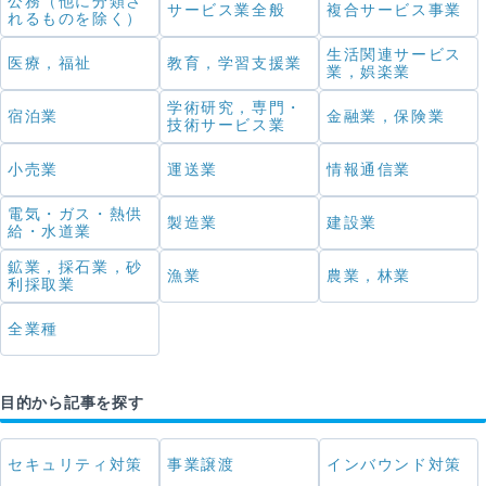
公務（他に分類さ
サービス業全般
複合サービス事業
れるものを除く）
生活関連サービス
医療，福祉
教育，学習支援業
業，娯楽業
学術研究，専門・
宿泊業
金融業，保険業
技術サービス業
小売業
運送業
情報通信業
電気・ガス・熱供
製造業
建設業
給・水道業
鉱業，採石業，砂
漁業
農業，林業
利採取業
全業種
目的から記事を探す
セキュリティ対策
事業譲渡
インバウンド対策