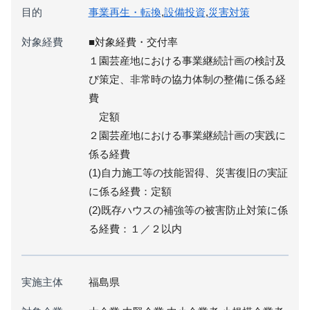
目的
事業再生・転換
,
設備投資
,
災害対策
対象経費
■対象経費・交付率
１園芸産地における事業継続計画の検討及
び策定、非常時の協力体制の整備に係る経
費
定額
２園芸産地における事業継続計画の実践に
係る経費
(1)自力施工等の技能習得、災害復旧の実証
に係る経費：定額
(2)既存ハウスの補強等の被害防止対策に係
る経費：１／２以内
実施主体
福島県