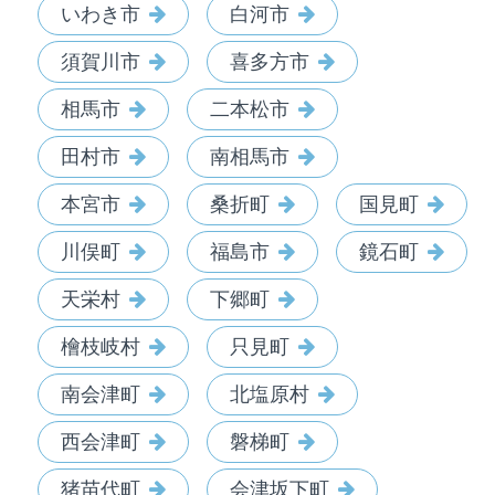
いわき市
白河市
須賀川市
喜多方市
相馬市
二本松市
田村市
南相馬市
本宮市
桑折町
国見町
川俣町
福島市
鏡石町
天栄村
下郷町
檜枝岐村
只見町
南会津町
北塩原村
西会津町
磐梯町
猪苗代町
会津坂下町