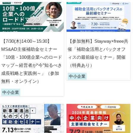
【7/30(木)14:00～15:30】
【参加無料】Stayway×freee共
MS&AD主催補助金セミナー
催「補助金活用とバックオフ
「10億・100億企業へのロード
ィスの最前線セミナー」開催
マップ～経営者が“今”知るべき
（特典あり）
成長戦略と実践例～」（参加
中小企業
無料・オンライン）
中小企業