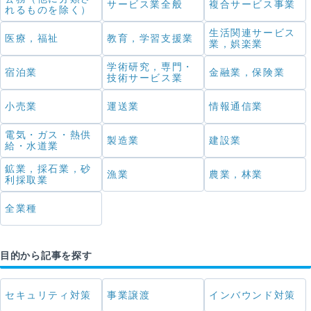
サービス業全般
複合サービス事業
れるものを除く）
生活関連サービス
医療，福祉
教育，学習支援業
業，娯楽業
学術研究，専門・
宿泊業
金融業，保険業
技術サービス業
小売業
運送業
情報通信業
電気・ガス・熱供
製造業
建設業
給・水道業
鉱業，採石業，砂
漁業
農業，林業
利採取業
全業種
目的から記事を探す
セキュリティ対策
事業譲渡
インバウンド対策