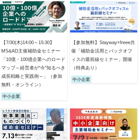
【7/30(木)14:00～15:30】
【参加無料】Stayway×freee共
MS&AD主催補助金セミナー
催「補助金活用とバックオフ
「10億・100億企業へのロード
ィスの最前線セミナー」開催
マップ～経営者が“今”知るべき
（特典あり）
成長戦略と実践例～」（参加
中小企業
無料・オンライン）
中小企業