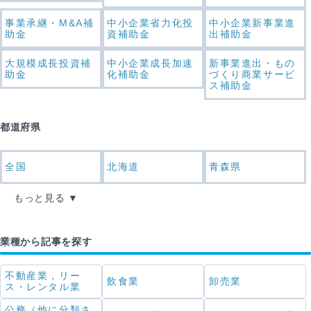
事業承継・M&A補
中小企業省力化投
中小企業新事業進
助金
資補助金
出補助金
大規模成長投資補
中小企業成長加速
新事業進出・もの
助金
化補助金
づくり商業サービ
ス補助金
都道府県
全国
北海道
青森県
もっと見る
業種から記事を探す
不動産業，リー
飲食業
卸売業
ス・レンタル業
公務（他に分類さ