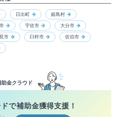
日出町
姫島村
市
宇佐市
大分市
見市
臼杵市
佐伯市
補助金クラウド
ードで
補助金獲得支援！
）。