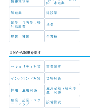
情報通信業
給・水道業
製造業
建設業
鉱業，採石業，砂
漁業
利採取業
農業，林業
全業種
目的から記事を探す
セキュリティ対策
事業譲渡
インバウンド対策
災害対策
雇用定着（福利厚
採用・雇用関係
生）関係
創業・起業・スタ
設備投資
ートアップ