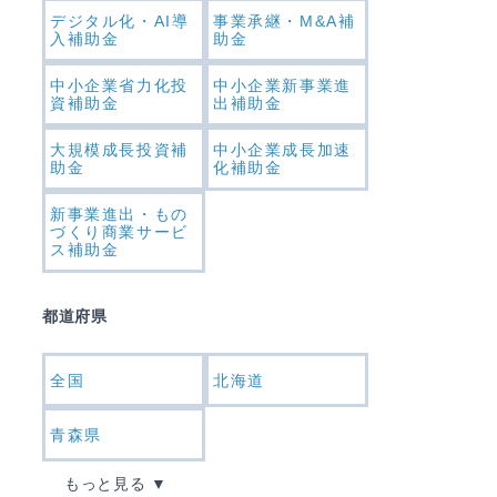
デジタル化・AI導
事業承継・M&A補
入補助金
助金
中小企業省力化投
中小企業新事業進
資補助金
出補助金
大規模成長投資補
中小企業成長加速
助金
化補助金
新事業進出・もの
づくり商業サービ
ス補助金
都道府県
全国
北海道
青森県
もっと見る