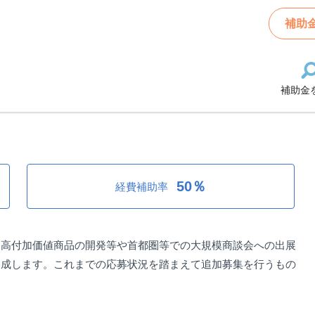
価値化等支援事業費補助金（高付加価値商品の試作・開発・改良）
補助
補助金
値化等支援事業費補助金（高付加価
50％
経費補助率
、高付加価値商品の開発等や首都圏等での大規模商談会への出展
助成します。これまでの応募状況を踏まえて追加募集を行うもの