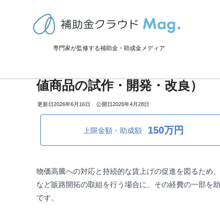
TOP
>
補助金・助成金詳細
>
販路拡大
>
大分県：県産加工食品高付加
専門家が監修する補助金・助成金メディア
大分県：県産加工食品高付加価
値商品の試作・開発・改良）
2026年6月16日
2026年4月28日
150万円
上限金額・助成額
物価高騰への対応と持続的な賃上げの促進を図るため
など販路開拓の取組を行う場合に、その経費の一部を
です。