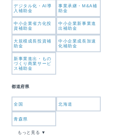
デジタル化・AI導
事業承継・M&A補
入補助金
助金
中小企業省力化投
中小企業新事業進
資補助金
出補助金
大規模成長投資補
中小企業成長加速
助金
化補助金
新事業進出・もの
づくり商業サービ
ス補助金
都道府県
全国
北海道
青森県
もっと見る