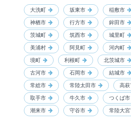
大洗町
坂東市
稲敷市
神栖市
行方市
鉾田市
茨城町
筑西市
城里町
美浦村
阿見町
河内町
境町
利根町
北茨城市
古河市
石岡市
結城市
常総市
常陸太田市
高萩
取手市
牛久市
つくば市
潮来市
守谷市
常陸大宮