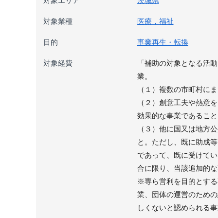
対象エリア
茨城県
対象業種
医療，福祉
目的
事業再生・転換
対象経費
「補助の対象となる活動
業。
（１）複数の市町村にま
（２）創意工夫や熱意を
効果的な事業であること
（３）他に国又は地方公
と。ただし、既に助成等
であって、既に受けてい
合に限り、当該追加的な
※専ら営利を目的とする
業、団体の運営のための
しくないと認められる事