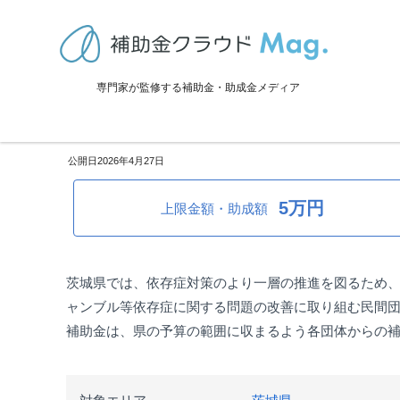
TOP
>
補助金・助成金詳細
>
事業再生・転換
>
茨城県：令和8年度 依
専門家が監修する補助金・助成金メディア
茨城県：令和8年度 依存症等対
2026年4月27日
5万円
上限金額・助成額
茨城県では、依存症対策のより一層の推進を図るため
ャンブル等依存症に関する問題の改善に取り組む民間
補助金は、県の予算の範囲に収まるよう各団体からの