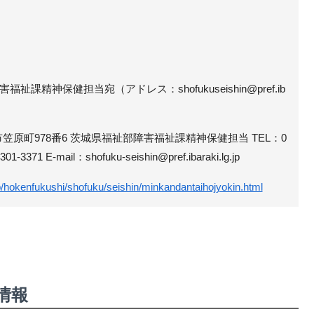
課精神保健担当宛（アドレス：shofukuseishin@pref.ib
水戸市笠原町978番6 茨城県福祉部障害福祉課精神保健担当 TEL：0
01-3371 E-mail：shofuku-seishin@pref.ibaraki.lg.jp
jp/hokenfukushi/shofuku/seishin/minkandantaihojyokin.html
情報