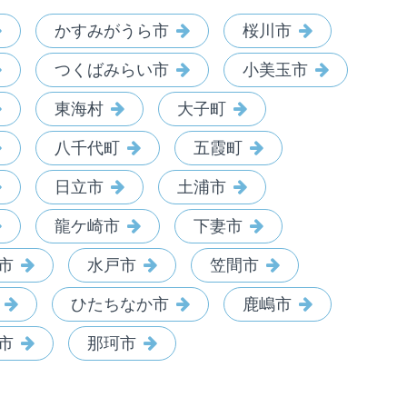
かすみがうら市
桜川市
つくばみらい市
小美玉市
東海村
大子町
八千代町
五霞町
日立市
土浦市
龍ケ崎市
下妻市
市
水戸市
笠間市
ひたちなか市
鹿嶋市
市
那珂市