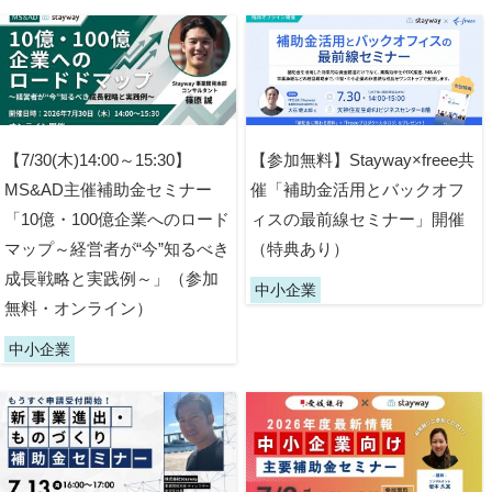
【7/30(木)14:00～15:30】
【参加無料】Stayway×freee共
MS&AD主催補助金セミナー
催「補助金活用とバックオフ
「10億・100億企業へのロード
ィスの最前線セミナー」開催
マップ～経営者が“今”知るべき
（特典あり）
成長戦略と実践例～」（参加
中小企業
無料・オンライン）
中小企業