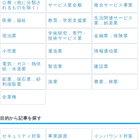
公務（他に分類さ
サービス業全般
複合サービス事業
れるものを除く）
生活関連サービス
医療，福祉
教育，学習支援業
業，娯楽業
学術研究，専門・
宿泊業
金融業，保険業
技術サービス業
小売業
運送業
情報通信業
電気・ガス・熱供
製造業
建設業
給・水道業
鉱業，採石業，砂
漁業
農業，林業
利採取業
全業種
目的から記事を探す
セキュリティ対策
事業譲渡
インバウンド対策