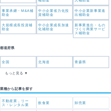
補助金
入補助金
事業承継・M&A補
中小企業省力化投
中小企業新事業進
助金
資補助金
出補助金
大規模成長投資補
中小企業成長加速
新事業進出・もの
助金
化補助金
づくり商業サービ
ス補助金
都道府県
全国
北海道
青森県
もっと見る
業種から記事を探す
不動産業，リー
飲食業
卸売業
ス・レンタル業