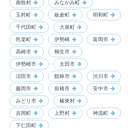
南牧村
みなかみ町
玉村町
板倉町
明和町
千代田町
大泉町
邑楽町
伊勢崎
富岡市
高崎市
桐生市
伊勢崎市
太田市
沼田市
館林市
渋川市
藤岡市
前橋市
安中市
みどり市
榛東村
吉岡町
上野村
神流町
下仁田町