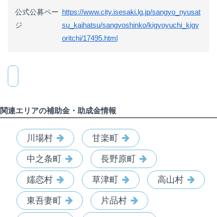
公式公募ペー
https://www.city.isesaki.lg.jp/sangyo_nyusat
ジ
su_kaihatsu/sangyoshinko/kigyoyuchi_kigy
oritchi/17495.html
関連エリアの補助金・助成金情報
川場村
甘楽町
中之条町
長野原町
嬬恋村
草津町
高山村
東吾妻町
片品村