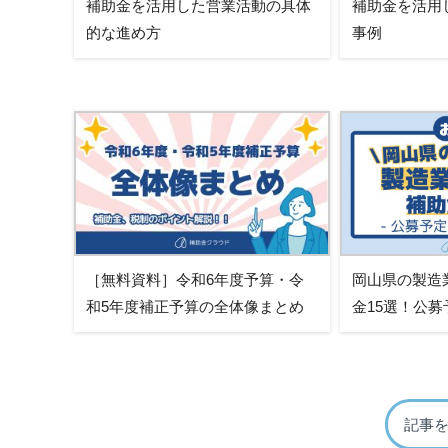
補助金を活用した営業活動の具体
補助金を活用
的な進め方
事例
［無料資料］令和6年度予算・令
岡山県の製造
和5年度補正予算の全体像まとめ
金15選！公
記事