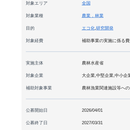
対象エリア
全国
対象業種
農業，林業
目的
エコ化
,
研究開発
対象経費
補助事業の実施に係る費
実施主体
農林水産省
対象企業
大企業,中堅企業,中小企
補助対象事業
農林漁業関連施設等への
公募開始日
2026/04/01
公募終了日
2027/03/31