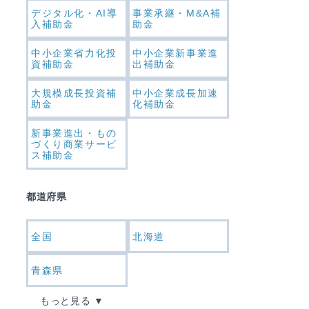
デジタル化・AI導
事業承継・M&A補
入補助金
助金
中小企業省力化投
中小企業新事業進
資補助金
出補助金
大規模成長投資補
中小企業成長加速
助金
化補助金
新事業進出・もの
づくり商業サービ
ス補助金
都道府県
全国
北海道
青森県
もっと見る