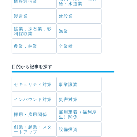
情報通信業
給・水道業
製造業
建設業
鉱業，採石業，砂
漁業
利採取業
農業，林業
全業種
目的から記事を探す
セキュリティ対策
事業譲渡
インバウンド対策
災害対策
雇用定着（福利厚
採用・雇用関係
生）関係
創業・起業・スタ
設備投資
ートアップ