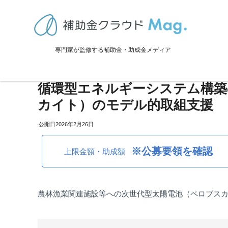
TOP
>
補助金・助成金詳細
>
エコ化
>
全国：令和8年度 みどりの食
専門家が監修する補助金・助成金メディア
全国：令和8年度 みどりの食
循環型エネルギーシステム構築
カイト）のモデル的取組支援
2026年2月26日
※公募要領を確認
上限金額・助成額
農林漁業関連施設等への次世代型太陽電池（ペロブス