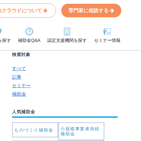
太陽電池（ペロブスカイト）のモデル的取組支援
金クラウドについて
専門家に相談する
Search
条件から記事を探す
を探す
補助金Q&A
認定支援機関を探す
セミナー情報
検索対象
すべて
記事
セミナー
補助金
人気補助金
小規模事業者持続
ものづくり補助金
補助金