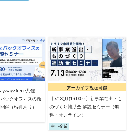
アーカイブ視聴可能
yway×freee共催
【7/13(月)16:00～】新事業進出・も
とバックオフィスの最
のづくり補助金 解説セミナー（無
」開催（特典あり）
料・オンライン）
中小企業