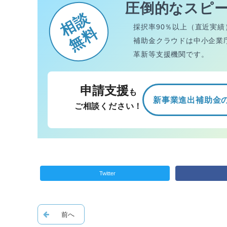
圧倒的なスピ
相談
採択率90％以上（直近実績
無料
補助金クラウドは中小企業
革新等支援機関です。
申請支援
も
新事業進出補助金
ご相談ください！
Twitter