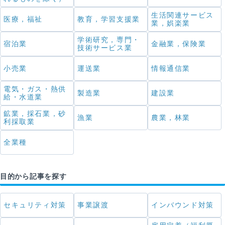
生活関連サービス
医療，福祉
教育，学習支援業
業，娯楽業
学術研究，専門・
宿泊業
金融業，保険業
技術サービス業
小売業
運送業
情報通信業
電気・ガス・熱供
製造業
建設業
給・水道業
鉱業，採石業，砂
漁業
農業，林業
利採取業
全業種
目的から記事を探す
セキュリティ対策
事業譲渡
インバウンド対策