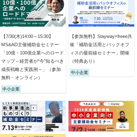
【7/30(木)14:00～15:30】
【参加無料】Stayway×freee共
MS&AD主催補助金セミナー
催「補助金活用とバックオフ
「10億・100億企業へのロード
ィスの最前線セミナー」開催
マップ～経営者が“今”知るべき
（特典あり）
成長戦略と実践例～」（参加
中小企業
無料・オンライン）
中小企業