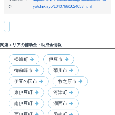
ジ
yo/chiikiiryo/1040766/1024058.html
関連エリアの補助金・助成金情報
松崎町
伊豆市
御前崎市
菊川市
伊豆の国市
牧之原市
東伊豆町
河津町
南伊豆町
湖西市
西伊豆町
函南町