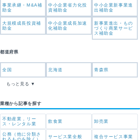
事業承継・M&A補
中小企業省力化投
中小企業新事業進
助金
資補助金
出補助金
大規模成長投資補
中小企業成長加速
新事業進出・もの
助金
化補助金
づくり商業サービ
ス補助金
都道府県
全国
北海道
青森県
もっと見る
業種から記事を探す
不動産業，リー
飲食業
卸売業
ス・レンタル業
公務（他に分類さ
サービス業全般
複合サービス事業
れるものを除く）