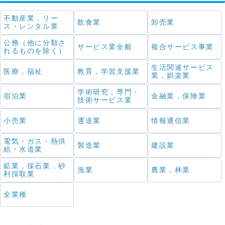
不動産業，リー
飲食業
卸売業
ス・レンタル業
公務（他に分類さ
サービス業全般
複合サービス事業
れるものを除く）
生活関連サービス
医療，福祉
教育，学習支援業
業，娯楽業
学術研究，専門・
宿泊業
金融業，保険業
技術サービス業
小売業
運送業
情報通信業
電気・ガス・熱供
製造業
建設業
給・水道業
鉱業，採石業，砂
漁業
農業，林業
利採取業
全業種