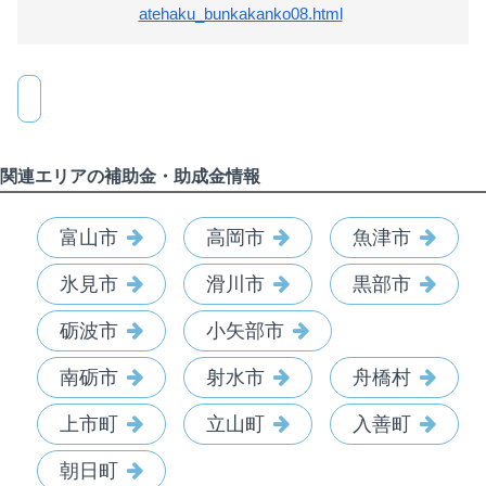
atehaku_bunkakanko08.html
関連エリアの補助金・助成金情報
富山市
高岡市
魚津市
氷見市
滑川市
黒部市
砺波市
小矢部市
南砺市
射水市
舟橋村
上市町
立山町
入善町
朝日町