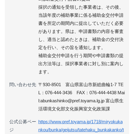
採択の通知を受領した事業者は、その後、
当該年度の補助事業に係る補助金交付申請
書を所定の期間内に提出していただく必要
があります。県は、申請書類の内容を審査
し、適当と認めたときは、補助金の交付決
定を行い、その旨を通知します。
補助金交付申請を行う期間や申請書類の提
出方法等は、採択事業者に対し別に案内し
ます。
問い合わせ先
〒930-8501 富山県富山市新総曲輪1-7 TE
L：076-444-3436 FAX：076-444-4438 Mai
l:abunkashinko@pref.toyama.lg.jp 富山県生
活環境文化部文化振興室文化政策課
公式公募ペー
https://www.pref.toyama.jp/1718/miryokuka
ジ
nkou/bunka/geijutsu/tatehaku_bunkakanko/t