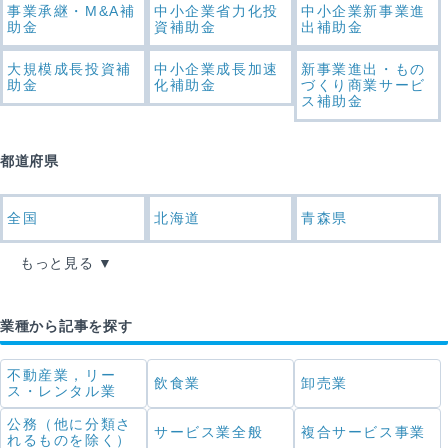
事業承継・M&A補
中小企業省力化投
中小企業新事業進
助金
資補助金
出補助金
大規模成長投資補
中小企業成長加速
新事業進出・もの
助金
化補助金
づくり商業サービ
ス補助金
都道府県
全国
北海道
青森県
もっと見る
業種から記事を探す
不動産業，リー
飲食業
卸売業
ス・レンタル業
公務（他に分類さ
サービス業全般
複合サービス事業
れるものを除く）