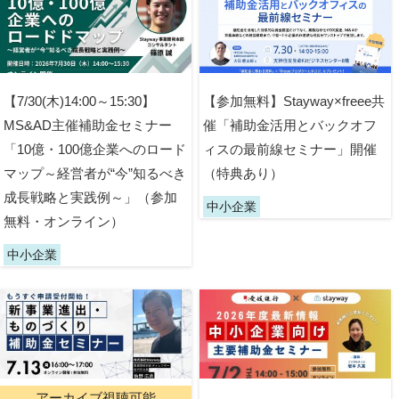
【7/30(木)14:00～15:30】
【参加無料】Stayway×freee共
MS&AD主催補助金セミナー
催「補助金活用とバックオフ
「10億・100億企業へのロード
ィスの最前線セミナー」開催
マップ～経営者が“今”知るべき
（特典あり）
成長戦略と実践例～」（参加
中小企業
無料・オンライン）
中小企業
アーカイブ視聴可能