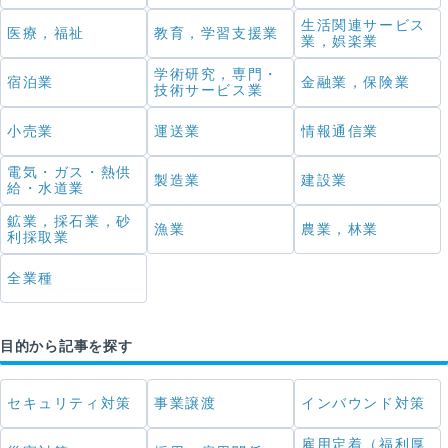
生活関連サービス
医療，福祉
教育，学習支援業
業，娯楽業
学術研究，専門・
宿泊業
金融業，保険業
技術サービス業
小売業
運送業
情報通信業
電気・ガス・熱供
製造業
建設業
給・水道業
鉱業，採石業，砂
漁業
農業，林業
利採取業
全業種
目的から記事を探す
セキュリティ対策
事業譲渡
インバウンド対策
雇用定着（福利厚